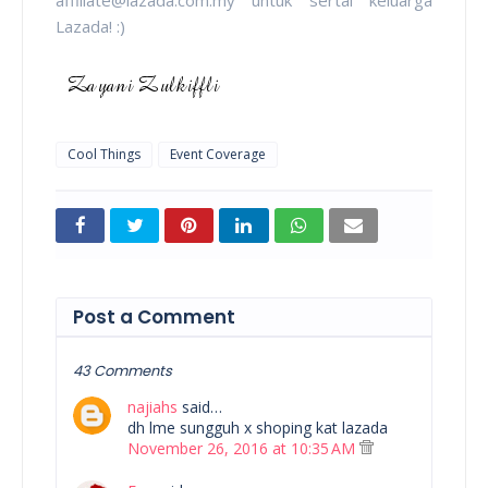
affiliate@lazada.com.my untuk sertai keluarga
Lazada! :)
Cool Things
Event Coverage
Post a Comment
43 Comments
najiahs
said…
dh lme sungguh x shoping kat lazada
November 26, 2016 at 10:35 AM