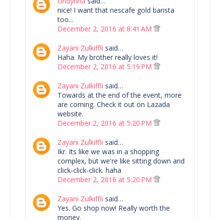
cindyrina
said…
nice! I want that nescafe gold barista
too...
December 2, 2016 at 8:41 AM
Zayani Zulkiffli
said…
Haha. My brother really loves it!
December 2, 2016 at 5:19 PM
Zayani Zulkiffli
said…
Towards at the end of the event, more
are coming. Check it out on Lazada
website.
December 2, 2016 at 5:20 PM
Zayani Zulkiffli
said…
Ikr. Its like we was in a shopping
complex, but we're like sitting down and
click-click-click. haha
December 2, 2016 at 5:20 PM
Zayani Zulkiffli
said…
Yes. Go shop now! Really worth the
money.