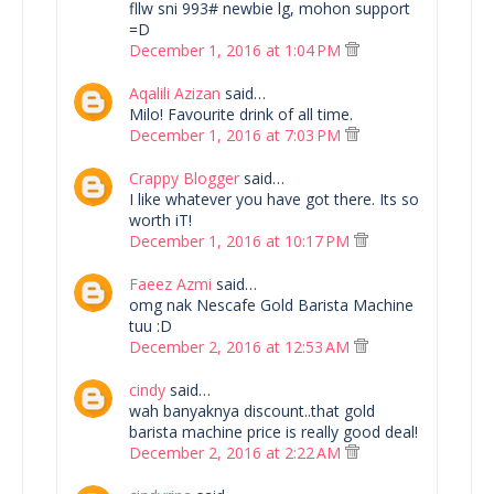
fllw sni 993# newbie lg, mohon support
=D
December 1, 2016 at 1:04 PM
Aqalili Azizan
said…
Milo! Favourite drink of all time.
December 1, 2016 at 7:03 PM
Crappy Blogger
said…
I like whatever you have got there. Its so
worth iT!
December 1, 2016 at 10:17 PM
Faeez Azmi
said…
omg nak Nescafe Gold Barista Machine
tuu :D
December 2, 2016 at 12:53 AM
cindy
said…
wah banyaknya discount..that gold
barista machine price is really good deal!
December 2, 2016 at 2:22 AM