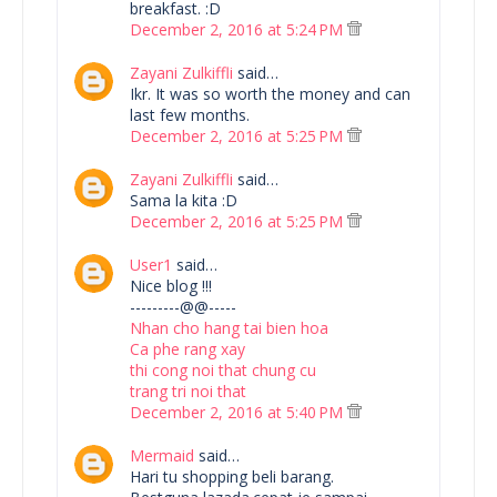
breakfast. :D
December 2, 2016 at 5:24 PM
Zayani Zulkiffli
said…
Ikr. It was so worth the money and can
last few months.
December 2, 2016 at 5:25 PM
Zayani Zulkiffli
said…
Sama la kita :D
December 2, 2016 at 5:25 PM
User1
said…
Nice blog !!!
---------@@-----
Nhan cho hang tai bien hoa
Ca phe rang xay
thi cong noi that chung cu
trang tri noi that
December 2, 2016 at 5:40 PM
Mermaid
said…
Hari tu shopping beli barang.