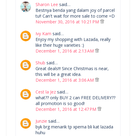
Sharon Lee
said…
Bestnya benda yang dalam joy of parcel
tu!! Can't wait for more sale to come =D
November 30, 2016 at 10:21 PM
Ivy Kam
said…
Enjoy my shopping with Lazada, really
like their huge varieties :)
December 1, 2016 at 2:13 AM
Shub
said…
Great deals!!! Since Christmas is near,
this will be a great idea.
December 1, 2016 at 3:06 AM
Cest la Jez
said…
what?? only BUY 2 can FREE DELIVERY??
all promotion is so good!
December 1, 2016 at 12:47 PM
Junzie
said…
byk brg menarik tp xperna bli kat lazada
huhu