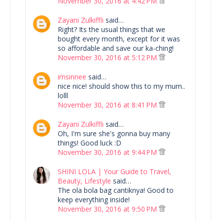
November 30, 2016 at 4:42 PM
Zayani Zulkiffli
said…
Right? Its the usual things that we
bought every month, except for it was
so affordable and save our ka-ching!
November 30, 2016 at 5:12 PM
imsinnee
said…
nice nice! should show this to my mum..
lolll
November 30, 2016 at 8:41 PM
Zayani Zulkiffli
said…
Oh, I'm sure she's gonna buy many
things! Good luck :D
November 30, 2016 at 9:44 PM
SHINI LOLA | Your Guide to Travel,
Beauty, Lifestyle
said…
The ola bola bag cantiknya! Good to
keep everything inside!
November 30, 2016 at 9:50 PM