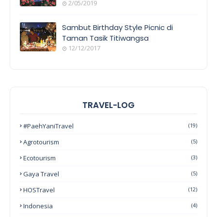
2/05/2019
Sambut Birthday Style Picnic di
Taman Tasik Titiwangsa
12/12/2017
TRAVEL-LOG
#PaehYaniTravel
(19)
Agrotourism
(5)
Ecotourism
(3)
Gaya Travel
(5)
HOSTravel
(12)
Indonesia
(4)