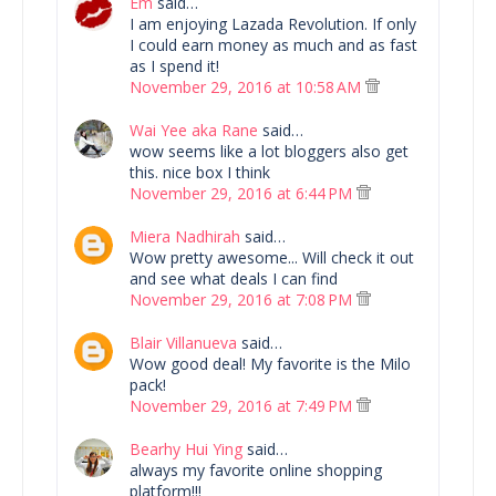
Em
said…
I am enjoying Lazada Revolution. If only
I could earn money as much and as fast
as I spend it!
November 29, 2016 at 10:58 AM
Wai Yee aka Rane
said…
wow seems like a lot bloggers also get
this. nice box I think
November 29, 2016 at 6:44 PM
Miera Nadhirah
said…
Wow pretty awesome... Will check it out
and see what deals I can find
November 29, 2016 at 7:08 PM
Blair Villanueva
said…
Wow good deal! My favorite is the Milo
pack!
November 29, 2016 at 7:49 PM
Bearhy Hui Ying
said…
always my favorite online shopping
platform!!!