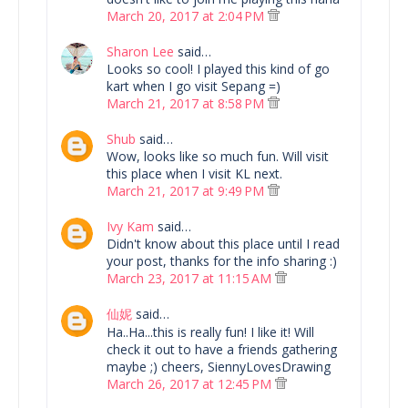
March 20, 2017 at 2:04 PM
Sharon Lee
said…
Looks so cool! I played this kind of go
kart when I go visit Sepang =)
March 21, 2017 at 8:58 PM
Shub
said…
Wow, looks like so much fun. Will visit
this place when I visit KL next.
March 21, 2017 at 9:49 PM
Ivy Kam
said…
Didn't know about this place until I read
your post, thanks for the info sharing :)
March 23, 2017 at 11:15 AM
仙妮
said…
Ha..Ha...this is really fun! I like it! Will
check it out to have a friends gathering
maybe ;) cheers, SiennyLovesDrawing
March 26, 2017 at 12:45 PM