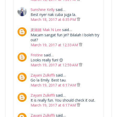
Sunshine Kelly
said…
Best nyer nak cuba juga la.
March 18, 2017 at 6:35 PM
麦姐姐 Mak N Lee
said…
Macam sangat fun je!? Bilalah I boleh try
out?
March 19, 2017 at 12:33 AM
Fristine
said…
Looks really fun! 😊
March 19, 2017 at 12:59 AM
Zayani Zulkiffli
said…
Go la Emily. Best tau.
March 19, 2017 at 6:17 AM
Zayani Zulkiffli
said…
It is really fun. You should check it out.
March 19, 2017 at 6:17 AM
Zayani Zulkiffli
said…