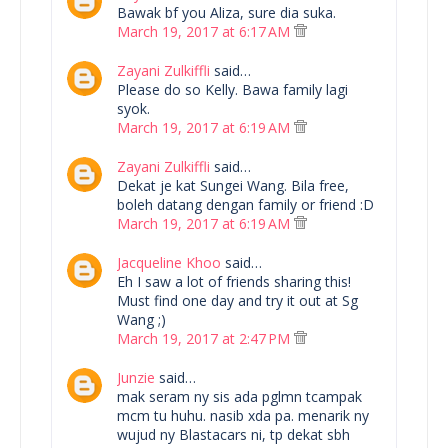
Bawak bf you Aliza, sure dia suka.
March 19, 2017 at 6:17 AM
Zayani Zulkiffli
said…
Please do so Kelly. Bawa family lagi
syok.
March 19, 2017 at 6:19 AM
Zayani Zulkiffli
said…
Dekat je kat Sungei Wang. Bila free,
boleh datang dengan family or friend :D
March 19, 2017 at 6:19 AM
Jacqueline Khoo
said…
Eh I saw a lot of friends sharing this!
Must find one day and try it out at Sg
Wang ;)
March 19, 2017 at 2:47 PM
Junzie
said…
mak seram ny sis ada pglmn tcampak
mcm tu huhu. nasib xda pa. menarik ny
wujud ny Blastacars ni, tp dekat sbh