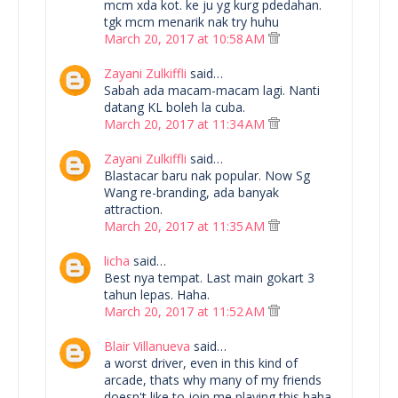
mcm xda kot. ke ju yg kurg pdedahan.
tgk mcm menarik nak try huhu
March 20, 2017 at 10:58 AM
Zayani Zulkiffli
said…
Sabah ada macam-macam lagi. Nanti
datang KL boleh la cuba.
March 20, 2017 at 11:34 AM
Zayani Zulkiffli
said…
Blastacar baru nak popular. Now Sg
Wang re-branding, ada banyak
attraction.
March 20, 2017 at 11:35 AM
licha
said…
Best nya tempat. Last main gokart 3
tahun lepas. Haha.
March 20, 2017 at 11:52 AM
Blair Villanueva
said…
a worst driver, even in this kind of
arcade, thats why many of my friends
doesn't like to join me playing this haha