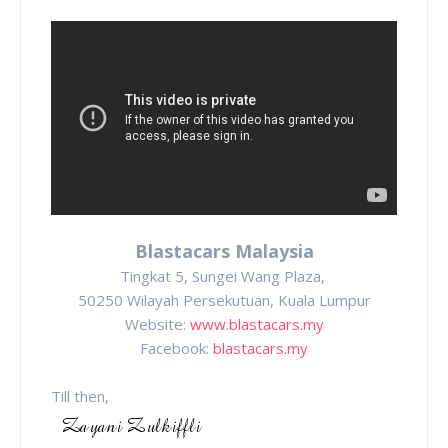
Blastacars Malaysia
Tingkat 5, Sungei Wang Plaza,
50250 Wilayah Persekutuan, Kuala Lumpur
Website:
www.blastacars.my
Facebook:
blastacars.my
Till then,