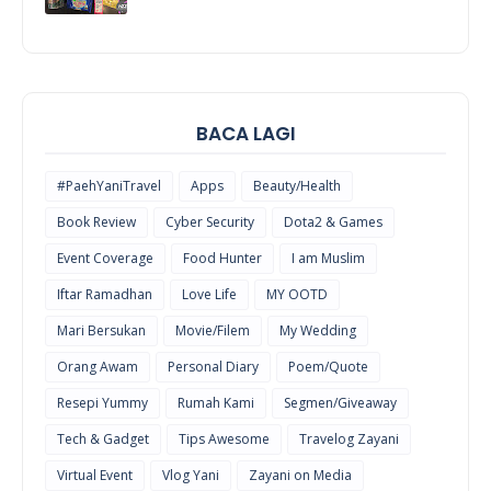
COOL
THINGS
BACA LAGI
#PaehYaniTravel
Apps
Beauty/Health
Book Review
Cyber Security
Dota2 & Games
Event Coverage
Food Hunter
I am Muslim
Iftar Ramadhan
Love Life
MY OOTD
Mari Bersukan
Movie/Filem
My Wedding
Orang Awam
Personal Diary
Poem/Quote
Resepi Yummy
Rumah Kami
Segmen/Giveaway
Tech & Gadget
Tips Awesome
Travelog Zayani
Virtual Event
Vlog Yani
Zayani on Media