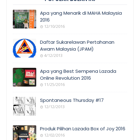
Apa yang Menarik di MAHA Malaysia
2016
12/10/2016
EVENT
COVERAGE
Daftar Sukarelawan Pertahanan
Awam Malaysia (JPAM)
4/12/2013
ORANG
AWAM
Apa yang Best Sempena Lazada
Online Revolution 2016
11/25/2016
EVENT
COVERAGE
Spontaneous Thursday #17
12/12/2013
POEM/QUOT
E
Produk Pilihan Lazada Box of Joy 2016
12/02/2016