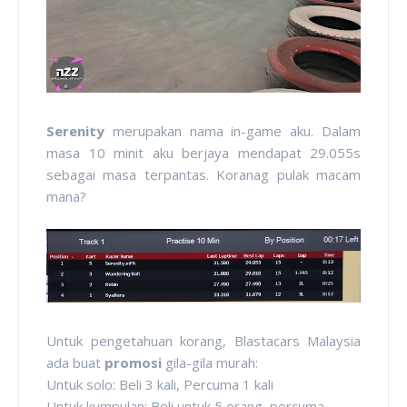
Serenity
merupakan nama in-game aku. Dalam
masa 10 minit aku berjaya mendapat 29.055s
sebagai masa terpantas. Koranag pulak macam
mana?
Untuk pengetahuan korang, Blastacars Malaysia
ada buat
promosi
gila-gila murah:
Untuk solo: Beli 3 kali, Percuma 1 kali
Untuk kumpulan: Beli untuk 5 orang, percuma