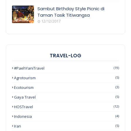
Sambut Birthday Style Picnic di
Taman Tasik Titiwangsa
12/12/2017
TRAVEL-LOG
#PaehYaniTravel
(19)
Agrotourism
(5)
Ecotourism
(3)
Gaya Travel
(5)
HOSTravel
(12)
Indonesia
(4)
Iran
(5)