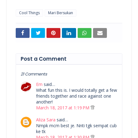
Cool Things
Mari Bersukan
Post a Comment
21 Comments
Em
said…
What fun this is. I would totally get a few
friends together and race against one
another!
March 18, 2017 at 1:19 PM
Aliza Sara
said…
Nmpk mcm best je. Nnti tgk sempat cub
ke tk
March 18, 2017 at 1:30 PM