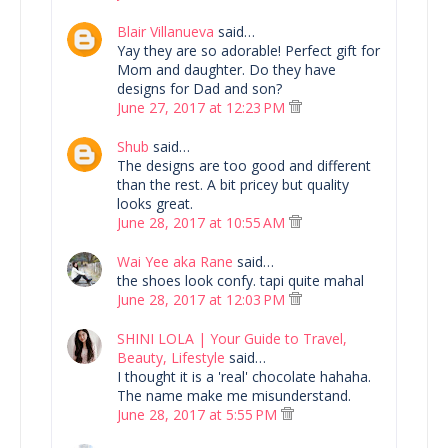
Blair Villanueva
said…
Yay they are so adorable! Perfect gift for
Mom and daughter. Do they have
designs for Dad and son?
June 27, 2017 at 12:23 PM
Shub
said…
The designs are too good and different
than the rest. A bit pricey but quality
looks great.
June 28, 2017 at 10:55 AM
Wai Yee aka Rane
said…
the shoes look confy. tapi quite mahal
June 28, 2017 at 12:03 PM
SHINI LOLA | Your Guide to Travel,
Beauty, Lifestyle
said…
I thought it is a 'real' chocolate hahaha.
The name make me misunderstand.
June 28, 2017 at 5:55 PM