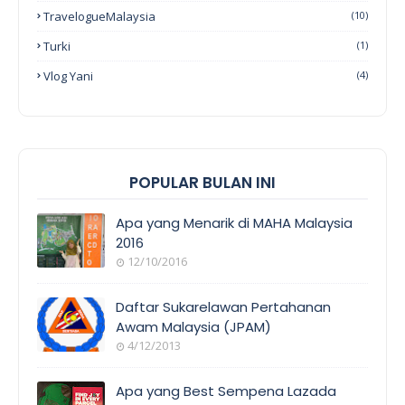
TravelogueMalaysia
(10)
Turki
(1)
Vlog Yani
(4)
POPULAR BULAN INI
Apa yang Menarik di MAHA Malaysia
2016
12/10/2016
EVENT
COVERAGE
Daftar Sukarelawan Pertahanan
Awam Malaysia (JPAM)
4/12/2013
ORANG
AWAM
Apa yang Best Sempena Lazada