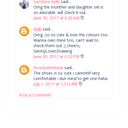
Sunshine Kelly
said…
Omg the monther and daughter set is
so adorable. will check it out.
June 30, 2017 at 9:20 AM
仙妮
said…
Omg...so so cute & love the colours too.
Wanna own mine too, can't wait to
check them out ;) cheers,
SiennyLovesDrawing
June 30, 2017 at 6:32 PM
Beautynthebear
said…
The shoes is so cute i cannot!if very
comfortable i dun mind to get one haha
July 1, 2017 at 12:33 AM
Post a Comment