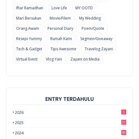
Iftar Ramadhan
Love Life
MY OOTD
Mari Bersukan
Movie/Filem
My Wedding
Orang Awam
Personal Diary
Poem/Quote
Resepi Yummy
Rumah Kami
Segmen/Giveaway
Tech & Gadget
Tips Awesome
Travelog Zayani
Virtual Event
Vlog Yani
Zayani on Media
ENTRY TERDAHULU
2026
3
2025
21
2024
49