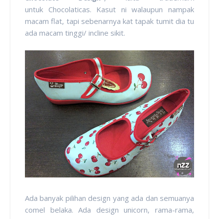
untuk Chocolaticas. Kasut ni walaupun nampak
macam flat, tapi sebenarnya kat tapak tumit dia tu
ada macam tinggi/ incline sikit.
Ada banyak pilihan design yang ada dan semuanya
comel belaka. Ada design unicorn, rama-rama,