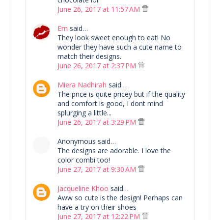
June 26, 2017 at 11:57 AM
Em
said…
They look sweet enough to eat! No
wonder they have such a cute name to
match their designs.
June 26, 2017 at 2:37 PM
Miera Nadhirah
said…
The price is quite pricey but if the quality
and comfort is good, I dont mind
splurging a little...
June 26, 2017 at 3:29 PM
Anonymous said…
The designs are adorable. I love the
color combi too!
June 27, 2017 at 9:30 AM
Jacqueline Khoo
said…
Aww so cute is the design! Perhaps can
have a try on their shoes
June 27, 2017 at 12:22 PM