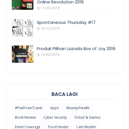
Online Revolution 2016
11/25/2016
EVENT
COVERAGE
Spontaneous Thursday #17
12/12/2013
POEM/QUOT
E
Produk Pilihan Lazada Box of Joy 2016
12/02/2016
COOL
THINGS
BACA LAGI
#PaehYaniTravel
Apps
Beauty/Health
Book Review
Cyber Security
Dota2 & Games
Event Coverage
Food Hunter
I am Muslim