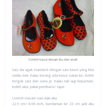
Contoh kasut design ibu dan anak
Saiz dia agak standard dengan saiz kasut yang kita
selalu beli. Kalau korang ada kasut sukan ke, boleh
tengok saiz dari sana je. Kalau nak lagi kepastian,
boleh ukur pakai pembaris/ tape.
Contoh macam saiz kaki aku:
22.5 cm/ 8.06 inch, bundarkan ke 23 cm jadi aku