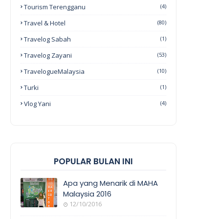
Tourism Terengganu
(4)
Travel & Hotel
(80)
Travelog Sabah
(1)
Travelog Zayani
(53)
TravelogueMalaysia
(10)
Turki
(1)
Vlog Yani
(4)
POPULAR BULAN INI
Apa yang Menarik di MAHA
Malaysia 2016
12/10/2016
EVENT