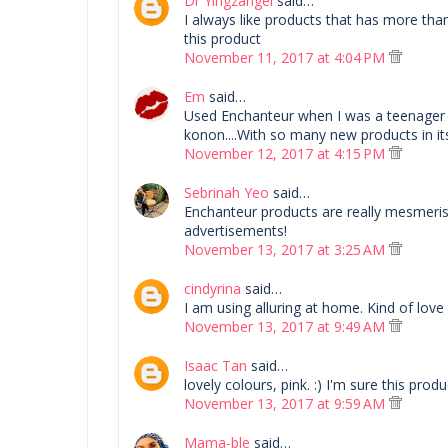
Dr Yingzangel
said…
I always like products that has more tha
this product
November 11, 2017 at 4:04 PM
Em
said…
Used Enchanteur when I was a teenager
konon....With so many new products in its
November 12, 2017 at 4:15 PM
Sebrinah Yeo
said…
Enchanteur products are really mesmerisi
advertisements!
November 13, 2017 at 3:25 AM
cindyrina
said…
I am using alluring at home. Kind of love 
November 13, 2017 at 9:49 AM
Isaac Tan
said…
lovely colours, pink. :) I'm sure this pro
November 13, 2017 at 9:59 AM
Mama-ble
said…