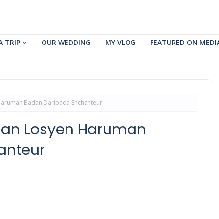
A TRIP
OUR WEDDING
MY VLOG
FEATURED ON MEDI
Haruman Badan Daripada Enchanteur
gan Losyen Haruman
anteur