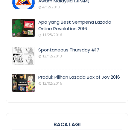
Awam Malaysia (JPAM)
4/12/2013
ORANG
AWAM
Apa yang Best Sempena Lazada
Online Revolution 2016
11/25/2016
EVENT
COVERAGE
Spontaneous Thursday #17
12/12/2013
POEM/QUOT
E
Produk Pilihan Lazada Box of Joy 2016
12/02/2016
COOL
THINGS
BACA LAGI