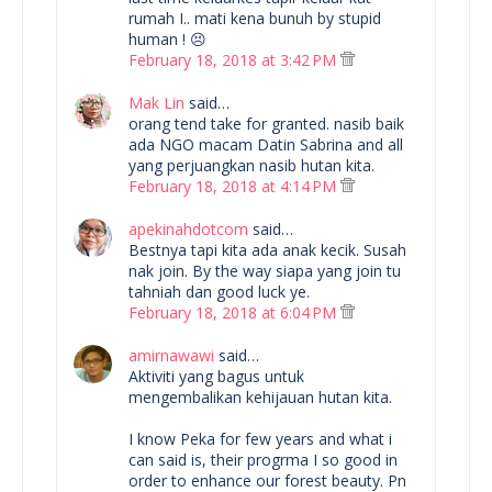
rumah I.. mati kena bunuh by stupid
human ! 😣
February 18, 2018 at 3:42 PM
Mak Lin
said…
orang tend take for granted. nasib baik
ada NGO macam Datin Sabrina and all
yang perjuangkan nasib hutan kita.
February 18, 2018 at 4:14 PM
apekinahdotcom
said…
Bestnya tapi kita ada anak kecik. Susah
nak join. By the way siapa yang join tu
tahniah dan good luck ye.
February 18, 2018 at 6:04 PM
amirnawawi
said…
Aktiviti yang bagus untuk
mengembalikan kehijauan hutan kita.
I know Peka for few years and what i
can said is, their progrma I so good in
order to enhance our forest beauty. Pn