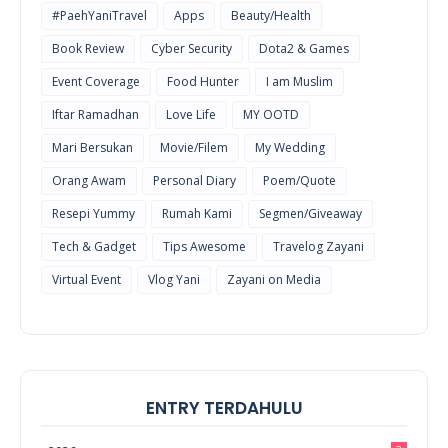
#PaehYaniTravel
Apps
Beauty/Health
Book Review
Cyber Security
Dota2 & Games
Event Coverage
Food Hunter
I am Muslim
Iftar Ramadhan
Love Life
MY OOTD
Mari Bersukan
Movie/Filem
My Wedding
Orang Awam
Personal Diary
Poem/Quote
Resepi Yummy
Rumah Kami
Segmen/Giveaway
Tech & Gadget
Tips Awesome
Travelog Zayani
Virtual Event
Vlog Yani
Zayani on Media
ENTRY TERDAHULU