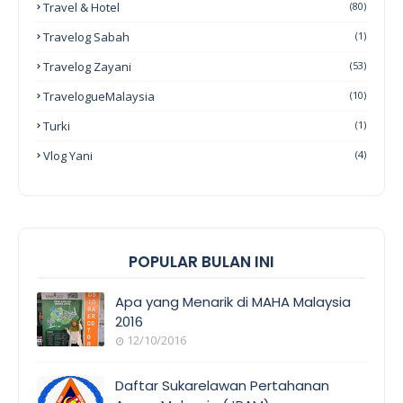
Travel & Hotel
(80)
Travelog Sabah
(1)
Travelog Zayani
(53)
TravelogueMalaysia
(10)
Turki
(1)
Vlog Yani
(4)
POPULAR BULAN INI
Apa yang Menarik di MAHA Malaysia
2016
12/10/2016
EVENT
COVERAGE
Daftar Sukarelawan Pertahanan