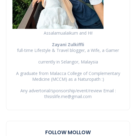
Assalamualaikum and Hi!
Zayani Zulkiffli
full-time Lifestyle & Travel blogger, a Wife, a Gamer
currently in Selangor, Malaysia
A graduate from Malacca College of Complementary
Medicine (MCCM) as a Naturopath :)
Any advertorial/sponsorship/event/review Email :
thisislife.me@gmail.com
FOLLOW MOLLOW