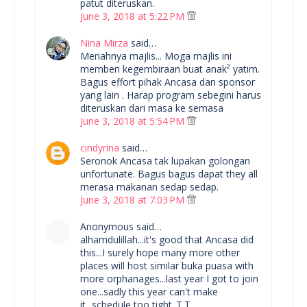
patut diteruskan.
June 3, 2018 at 5:22 PM
Nina Mirza
said…
Meriahnya majlis... Moga majlis ini
memberi kegembiraan buat anak² yatim.
Bagus effort pihak Ancasa dan sponsor
yang lain . Harap program sebegini harus
diteruskan dari masa ke semasa
June 3, 2018 at 5:54 PM
cindyrina
said…
Seronok Ancasa tak lupakan golongan
unfortunate. Bagus bagus dapat they all
merasa makanan sedap sedap.
June 3, 2018 at 7:03 PM
Anonymous said…
alhamdulillah...it's good that Ancasa did
this...I surely hope many more other
places will host similar buka puasa with
more orphanages...last year I got to join
one...sadly this year can't make
it...schedule too tight..T.T