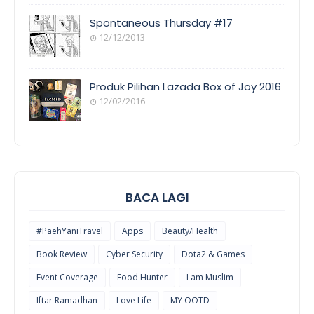
COVERAGE
Spontaneous Thursday #17
12/12/2013
POEM/QUOT
E
Produk Pilihan Lazada Box of Joy 2016
12/02/2016
COOL
THINGS
BACA LAGI
#PaehYaniTravel
Apps
Beauty/Health
Book Review
Cyber Security
Dota2 & Games
Event Coverage
Food Hunter
I am Muslim
Iftar Ramadhan
Love Life
MY OOTD