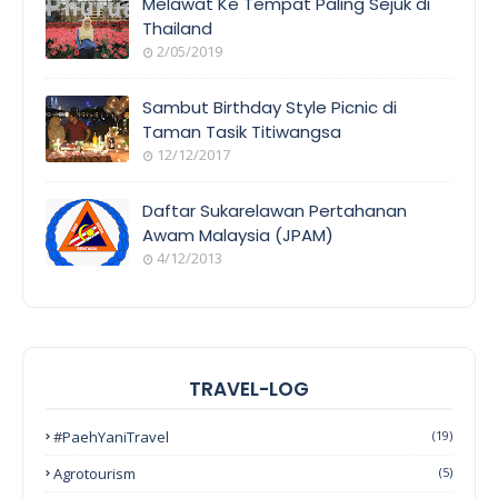
Melawat Ke Tempat Paling Sejuk di
Thailand
2/05/2019
Sambut Birthday Style Picnic di
Taman Tasik Titiwangsa
12/12/2017
Daftar Sukarelawan Pertahanan
Awam Malaysia (JPAM)
4/12/2013
TRAVEL-LOG
#PaehYaniTravel
(19)
Agrotourism
(5)