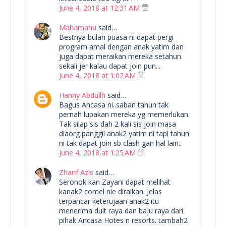
June 4, 2018 at 12:31 AM
Mahamahu
said…
Bestnya bulan puasa ni dapat pergi
program amal dengan anak yatim dan
juga dapat meraikan mereka setahun
sekali jer kalau dapat join pun....
June 4, 2018 at 1:02 AM
Hanny Abdullh
said…
Bagus Ancasa ni..saban tahun tak
pernah lupakan mereka yg memerlukan.
Tak silap sis dah 2 kali sis join masa
diaorg panggil anak2 yatim ni tapi tahun
ni tak dapat join sb clash gan hal lain..
June 4, 2018 at 1:25 AM
Zharif Azis
said…
Seronok kan Zayani dapat melihat
kanak2 comel nie diraikan. Jelas
terpancar keterujaan anak2 itu
menerima duit raya dan baju raya dari
pihak Ancasa Hotes n resorts. tambah2