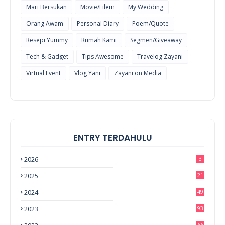
Mari Bersukan
Movie/Filem
My Wedding
Orang Awam
Personal Diary
Poem/Quote
Resepi Yummy
Rumah Kami
Segmen/Giveaway
Tech & Gadget
Tips Awesome
Travelog Zayani
Virtual Event
Vlog Yani
Zayani on Media
ENTRY TERDAHULU
2026
3
2025
21
2024
49
2023
93
66