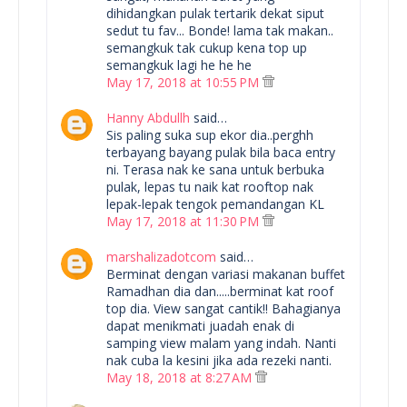
dihidangkan pulak tertarik dekat siput
sedut tu fav... Bonde! lama tak makan..
semangkuk tak cukup kena top up
semangkuk lagi he he he
May 17, 2018 at 10:55 PM
Hanny Abdullh
said…
Sis paling suka sup ekor dia..perghh
terbayang bayang pulak bila baca entry
ni. Terasa nak ke sana untuk berbuka
pulak, lepas tu naik kat rooftop nak
lepak-lepak tengok pemandangan KL
May 17, 2018 at 11:30 PM
marshalizadotcom
said…
Berminat dengan variasi makanan buffet
Ramadhan dia dan.....berminat kat roof
top dia. View sangat cantik!! Bahagianya
dapat menikmati juadah enak di
samping view malam yang indah. Nanti
nak cuba la kesini jika ada rezeki nanti.
May 18, 2018 at 8:27 AM