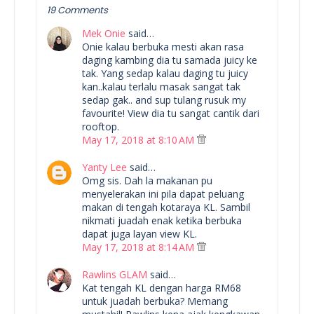
19 Comments
Mek Onie
said…
Onie kalau berbuka mesti akan rasa
daging kambing dia tu samada juicy ke
tak. Yang sedap kalau daging tu juicy
kan..kalau terlalu masak sangat tak
sedap gak.. and sup tulang rusuk my
favourite! View dia tu sangat cantik dari
rooftop.
May 17, 2018 at 8:10 AM
Yanty Lee
said…
Omg sis. Dah la makanan pu
menyelerakan ini pila dapat peluang
makan di tengah kotaraya KL. Sambil
nikmati juadah enak ketika berbuka
dapat juga layan view KL.
May 17, 2018 at 8:14 AM
Rawlins GLAM
said…
Kat tengah KL dengan harga RM68
untuk juadah berbuka? Memang