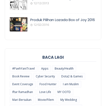
12/12/2013
POEM/QUOT
E
Produk Pilihan Lazada Box of Joy 2016
12/02/2016
COOL
THINGS
BACA LAGI
#PaehYaniTravel
Apps
Beauty/Health
Book Review
Cyber Security
Dota2 & Games
Event Coverage
Food Hunter
I am Muslim
Iftar Ramadhan
Love Life
MY OOTD
Mari Bersukan
Movie/Filem
My Wedding