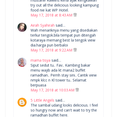
mustahil! Rawlins kena ajak kengkawan
try out all the delicious looking kampung
food nie kat WP Hotel.
May 17, 2018 at 8:43 AM
Airah Syahirah
said…
Wah menariknya menu yang disediakan
terliur tengok.bila tempat pun ditengah
kotaraya memang best la tengok view
dia.harga pun berbaloi
May 17, 2018 at 9:22 AM
mama tisya
said…
Siput sedut tu.. Fav.. Kambing bakar
menu wajib ada kt mana2 buffet
ramadhan.. Pernh stay sini.. Cantik view
nmpk klcc n Kl tower tu.. Selamat
berpuasa
May 17, 2018 at 10:03 AM
5 Little Angels
said…
The sambal udang looks delicious. I feel
so hungry now and can't wait to try the
ramadhan buffet here.