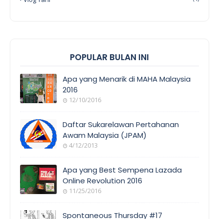
POPULAR BULAN INI
Apa yang Menarik di MAHA Malaysia
2016
12/10/2016
EVENT
COVERAGE
Daftar Sukarelawan Pertahanan
Awam Malaysia (JPAM)
4/12/2013
ORANG
AWAM
Apa yang Best Sempena Lazada
Online Revolution 2016
11/25/2016
EVENT
COVERAGE
Spontaneous Thursday #17