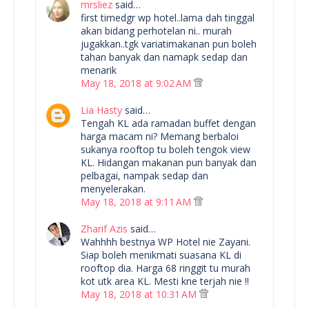
mrsliez
said…
first timedgr wp hotel..lama dah tinggal
akan bidang perhotelan ni.. murah
jugakkan..tgk variatimakanan pun boleh
tahan banyak dan namapk sedap dan
menarik
May 18, 2018 at 9:02 AM
Lia Hasty
said…
Tengah KL ada ramadan buffet dengan
harga macam ni? Memang berbaloi
sukanya rooftop tu boleh tengok view
KL. Hidangan makanan pun banyak dan
pelbagai, nampak sedap dan
menyelerakan.
May 18, 2018 at 9:11 AM
Zharif Azis
said…
Wahhhh bestnya WP Hotel nie Zayani.
Siap boleh menikmati suasana KL di
rooftop dia. Harga 68 ringgit tu murah
kot utk area KL. Mesti kne terjah nie !!
May 18, 2018 at 10:31 AM