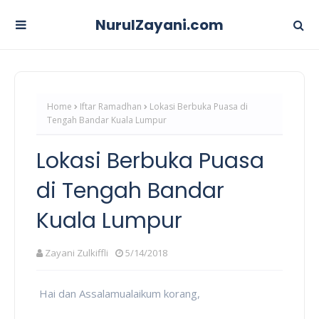
NurulZayani.com
Home
Iftar Ramadhan
Lokasi Berbuka Puasa di
Tengah Bandar Kuala Lumpur
Lokasi Berbuka Puasa
di Tengah Bandar
Kuala Lumpur
Zayani Zulkiffli
5/14/2018
Hai dan Assalamualaikum korang,