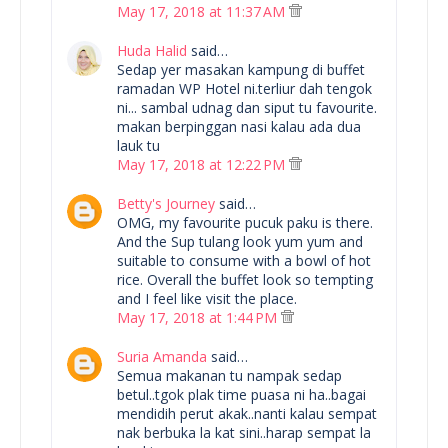
May 17, 2018 at 11:37 AM
Huda Halid
said…
Sedap yer masakan kampung di buffet
ramadan WP Hotel ni.terliur dah tengok
ni... sambal udnag dan siput tu favourite.
makan berpinggan nasi kalau ada dua
lauk tu
May 17, 2018 at 12:22 PM
Betty's Journey
said…
OMG, my favourite pucuk paku is there.
And the Sup tulang look yum yum and
suitable to consume with a bowl of hot
rice. Overall the buffet look so tempting
and I feel like visit the place.
May 17, 2018 at 1:44 PM
Suria Amanda
said…
Semua makanan tu nampak sedap
betul..tgok plak time puasa ni ha..bagai
mendidih perut akak..nanti kalau sempat
nak berbuka la kat sini..harap sempat la