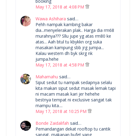
booking
May 17, 2018 at 4:08 PM
Wawa Ashihara
said…
Pehh nampak kambing bakar
dia...menyelerakan plak.. Harga dia rm68
murahnya??? Sllu jupe yg atas rm80 ke
atas... Aah btul tu kbykkn org suka
masakan kampung sbb jrg jumpa...
Kalau western dh byk skrg nk
jumpa.hehe
May 17, 2018 at 4:58 PM
Mahamahu
said…
Siput sedut tu nampak sedapnya selalu
kita makan siput sedut masak lemak tapi
ni macam masak kari jer hehehe
bestnya tempat ni exclusive sangat tak
mampu kita....
May 17, 2018 at 10:25 PM
Bonde Zaidalifah
said…
Pemandangan dekat rooftop tu cantik
sangat, makanan bufet yang