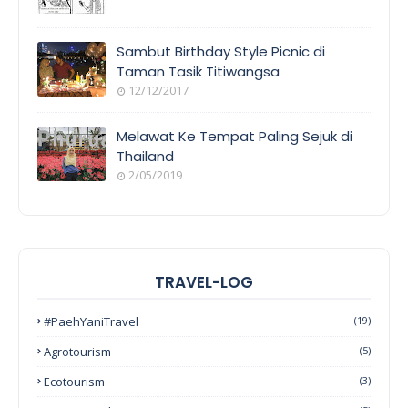
Sambut Birthday Style Picnic di
Taman Tasik Titiwangsa
12/12/2017
Melawat Ke Tempat Paling Sejuk di
Thailand
2/05/2019
TRAVEL-LOG
#PaehYaniTravel
(19)
Agrotourism
(5)
Ecotourism
(3)