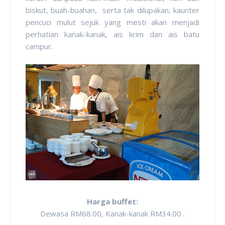
biskut, buah-buahan, serta tak dilupakan, kaunter
pencuci mulut sejuk yang mesti akan menjadi
perhatian kanak-kanak, ais krim dan ais batu
campur.
Harga buffet:
Dewasa RM68.00, Kanak-kanak RM34.00 .