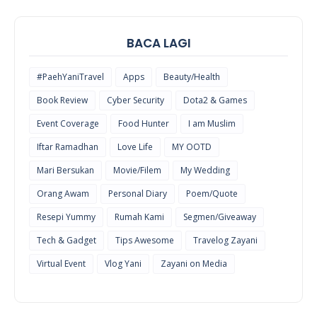
BACA LAGI
#PaehYaniTravel
Apps
Beauty/Health
Book Review
Cyber Security
Dota2 & Games
Event Coverage
Food Hunter
I am Muslim
Iftar Ramadhan
Love Life
MY OOTD
Mari Bersukan
Movie/Filem
My Wedding
Orang Awam
Personal Diary
Poem/Quote
Resepi Yummy
Rumah Kami
Segmen/Giveaway
Tech & Gadget
Tips Awesome
Travelog Zayani
Virtual Event
Vlog Yani
Zayani on Media