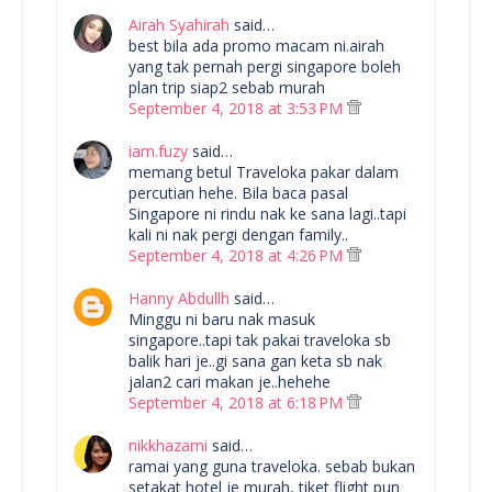
Airah Syahirah
said…
best bila ada promo macam ni.airah
yang tak pernah pergi singapore boleh
plan trip siap2 sebab murah
September 4, 2018 at 3:53 PM
iam.fuzy
said…
memang betul Traveloka pakar dalam
percutian hehe. Bila baca pasal
Singapore ni rindu nak ke sana lagi..tapi
kali ni nak pergi dengan family..
September 4, 2018 at 4:26 PM
Hanny Abdullh
said…
Minggu ni baru nak masuk
singapore..tapi tak pakai traveloka sb
balik hari je..gi sana gan keta sb nak
jalan2 cari makan je..hehehe
September 4, 2018 at 6:18 PM
nikkhazami
said…
ramai yang guna traveloka. sebab bukan
setakat hotel je murah, tiket flight pun