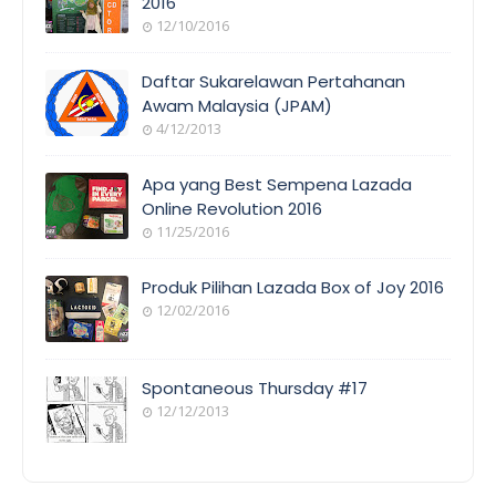
2016
12/10/2016
EVENT
COVERAGE
Daftar Sukarelawan Pertahanan
Awam Malaysia (JPAM)
4/12/2013
ORANG
AWAM
Apa yang Best Sempena Lazada
Online Revolution 2016
11/25/2016
EVENT
COVERAGE
Produk Pilihan Lazada Box of Joy 2016
12/02/2016
COOL
THINGS
Spontaneous Thursday #17
12/12/2013
POEM/QUOT
E