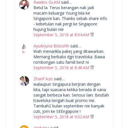
Rawlins GLAM
said…
Betul la. Terus berangan nak jadi
macam keluarga Young bila ke
Singapore kan. Thanks sebab share info
- kebetulan nak pergi ke Singapore
hujung bulan nie
September 5, 2018 at 8:04 AM
AyuArjuna BiGoshh
said…
Wah menarikla pakej yang ditawarkan.
Memang berbaloi dgn traveloka. Bawa
rombongan satu famili best ni
September 5, 2018 at 8:48 AM
Zharif Azis
said…
walaupun Singapura berjiran dengan
kita, tapi suasana ketika berada di sana
sangat berbeza kan. Serious lain. Bestlah
traveloka tengah buat promo nie.
Tambah2 bulan september nie banyak
cuti, jom ke SEEngapore !
September 5, 2018 at 9:02 AM
cindyrina
said…