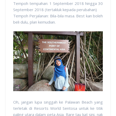
Tempoh tempahan: 1 September 2018 hingga 30
September 2018 (tertakluk kepada perubahan)
Tempoh Perjalanan: Bila-bila masa. Best kan boleh
beli dulu, plan kemudian.
Oh, jangan lupa singgah ke Palawan Beach yang
terletak di Resorts World Sentosa untuk ke titik
paling utara dalam peta Asia. Rare tau kat sini, nak