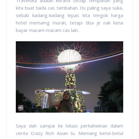
Traveloka adalah kerana setiap tempahan yang
kita buat tiada cas tambahan. Itu paling saya suka,
sebab kadang-kadang lepas kita tengok harga
hotel memamg murah, tetapi tiba je nak kena
bayar macam-macam cas lain.
Saya dah sampai ke lokasi perkahwinan dalam
cerita Crazy Rich Asian tu. Memang betul-betul