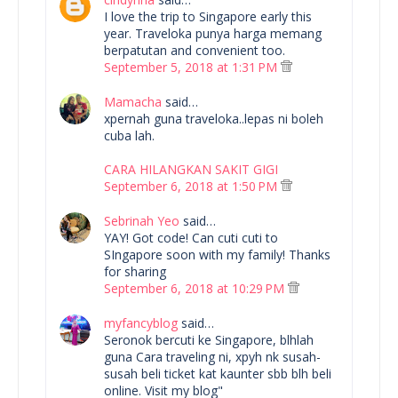
I love the trip to Singapore early this
year. Traveloka punya harga memang
berpatutan and convenient too.
September 5, 2018 at 1:31 PM
Mamacha
said…
xpernah guna traveloka..lepas ni boleh
cuba lah.
CARA HILANGKAN SAKIT GIGI
September 6, 2018 at 1:50 PM
Sebrinah Yeo
said…
YAY! Got code! Can cuti cuti to
SIngapore soon with my family! Thanks
for sharing
September 6, 2018 at 10:29 PM
myfancyblog
said…
Seronok bercuti ke Singapore, blhlah
guna Cara traveling ni, xpyh nk susah-
susah beli ticket kat kaunter sbb blh beli
online. Visit my blog"