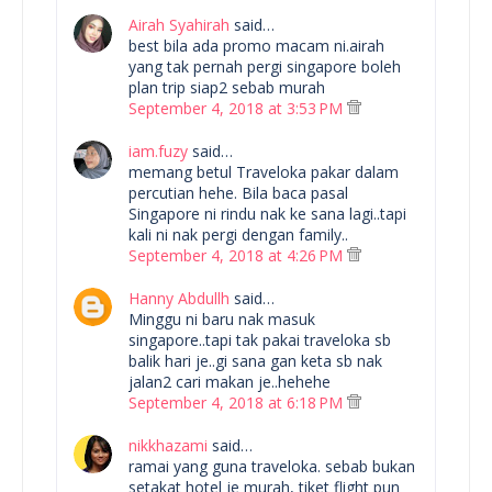
Airah Syahirah
said…
best bila ada promo macam ni.airah
yang tak pernah pergi singapore boleh
plan trip siap2 sebab murah
September 4, 2018 at 3:53 PM
iam.fuzy
said…
memang betul Traveloka pakar dalam
percutian hehe. Bila baca pasal
Singapore ni rindu nak ke sana lagi..tapi
kali ni nak pergi dengan family..
September 4, 2018 at 4:26 PM
Hanny Abdullh
said…
Minggu ni baru nak masuk
singapore..tapi tak pakai traveloka sb
balik hari je..gi sana gan keta sb nak
jalan2 cari makan je..hehehe
September 4, 2018 at 6:18 PM
nikkhazami
said…
ramai yang guna traveloka. sebab bukan
setakat hotel je murah, tiket flight pun