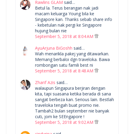
Rawlins GLAM
said…
Betul la. Terus berangan nak jadi
macam keluarga Young bila ke
Singapore kan. Thanks sebab share info
- kebetulan nak pergi ke Singapore
hujung bulan nie
September 5, 2018 at 8:04 AM
AyuArjuna BiGoshh
said…
Wah menarikla pakej yang ditawarkan.
Memang berbaloi dgn traveloka. Bawa
rombongan satu famili best ni
September 5, 2018 at 8:48 AM
Zharif Azis
said…
walaupun Singapura berjiran dengan
kita, tapi suasana ketika berada di sana
sangat berbeza kan. Serious lain. Bestlah
traveloka tengah buat promo nie.
Tambah2 bulan september nie banyak
cuti, jom ke SEEngapore !
September 5, 2018 at 9:02 AM
cindyrina
said…