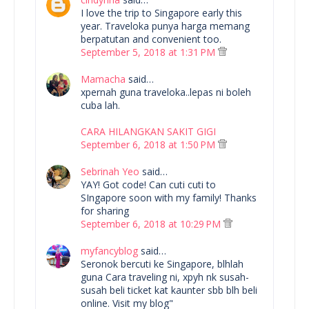
I love the trip to Singapore early this
year. Traveloka punya harga memang
berpatutan and convenient too.
September 5, 2018 at 1:31 PM
Mamacha
said…
xpernah guna traveloka..lepas ni boleh
cuba lah.
CARA HILANGKAN SAKIT GIGI
September 6, 2018 at 1:50 PM
Sebrinah Yeo
said…
YAY! Got code! Can cuti cuti to
SIngapore soon with my family! Thanks
for sharing
September 6, 2018 at 10:29 PM
myfancyblog
said…
Seronok bercuti ke Singapore, blhlah
guna Cara traveling ni, xpyh nk susah-
susah beli ticket kat kaunter sbb blh beli
online. Visit my blog"