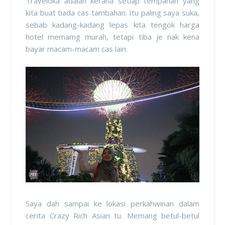
Traveloka adalah kerana setiap tempahan yang
kita buat tiada cas tambahan. Itu paling saya suka,
sebab kadang-kadang lepas kita tengok harga
hotel memamg murah, tetapi tiba je nak kena
bayar macam-macam cas lain.
Saya dah sampai ke lokasi perkahwinan dalam
cerita Crazy Rich Asian tu. Memang betul-betul