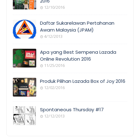
2016
12/10/2016
EVENT
COVERAGE
Daftar Sukarelawan Pertahanan
Awam Malaysia (JPAM)
4/12/2013
ORANG
AWAM
Apa yang Best Sempena Lazada
Online Revolution 2016
11/25/2016
EVENT
COVERAGE
Produk Pilihan Lazada Box of Joy 2016
12/02/2016
COOL
THINGS
Spontaneous Thursday #17
12/12/2013
POEM/QUOT
E