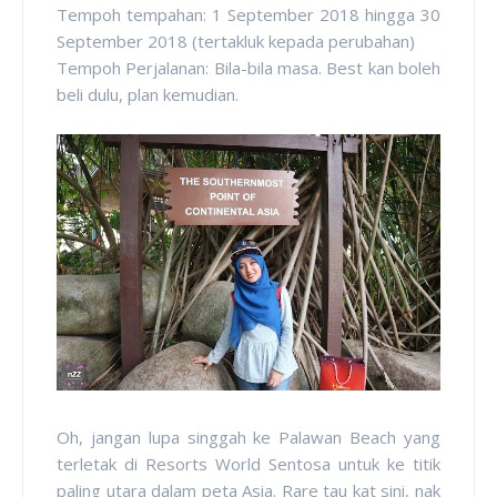
Tempoh tempahan: 1 September 2018 hingga 30
September 2018 (tertakluk kepada perubahan)
Tempoh Perjalanan: Bila-bila masa. Best kan boleh
beli dulu, plan kemudian.
Oh, jangan lupa singgah ke Palawan Beach yang
terletak di Resorts World Sentosa untuk ke titik
paling utara dalam peta Asia. Rare tau kat sini, nak