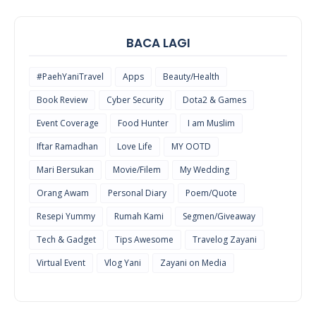
BACA LAGI
#PaehYaniTravel
Apps
Beauty/Health
Book Review
Cyber Security
Dota2 & Games
Event Coverage
Food Hunter
I am Muslim
Iftar Ramadhan
Love Life
MY OOTD
Mari Bersukan
Movie/Filem
My Wedding
Orang Awam
Personal Diary
Poem/Quote
Resepi Yummy
Rumah Kami
Segmen/Giveaway
Tech & Gadget
Tips Awesome
Travelog Zayani
Virtual Event
Vlog Yani
Zayani on Media