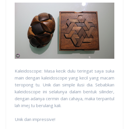
Kaleidoscope: Masa kecik dulu teringat saya suka
main dengan kaleidoscope yang kecil yang macam
teropong tu. Unik dan simple ilusi dia. Sebabkan
kaleidoscope ini selalunya dalam bentuk silinder,
dengan adanya cermin dan cahaya, maka terpantul
lah imej tu berulang kali.
Unik dan impressive!