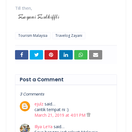
Till then,
Tourism Malaysia
Travelog Zayani
Post a Comment
3 Comments
ejulz
said…
cantik tempat ni :)
March 21, 2019 at 4:01 PM
Illya LeYa
said…