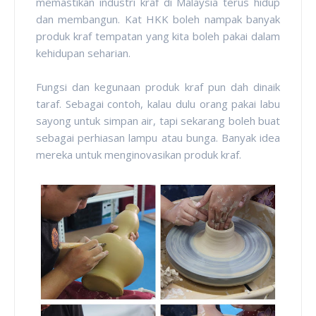
memastikan industri kraf di Malaysia terus hidup
dan membangun. Kat HKK boleh nampak banyak
produk kraf tempatan yang kita boleh pakai dalam
kehidupan seharian.
Fungsi dan kegunaan produk kraf pun dah dinaik
taraf. Sebagai contoh, kalau dulu orang pakai labu
sayong untuk simpan air, tapi sekarang boleh buat
sebagai perhiasan lampu atau bunga. Banyak idea
mereka untuk menginovasikan produk kraf.