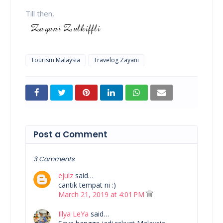
Till then,
Tourism Malaysia
Travelog Zayani
Post a Comment
3 Comments
ejulz
said…
cantik tempat ni :)
March 21, 2019 at 4:01 PM
Illya LeYa
said…