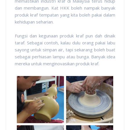
memastikan industri kraf di Malaysia terus hidup
dan membangun. Kat HKK boleh nampak banyak
produk kraf tempatan yang kita boleh pakai dalam
kehidupan seharian.
Fungsi dan kegunaan produk kraf pun dah dinaik
taraf. Sebagai contoh, kalau dulu orang pakai labu
sayong untuk simpan air, tapi sekarang boleh buat
sebagai perhiasan lampu atau bunga. Banyak idea
mereka untuk menginovasikan produk kraf.