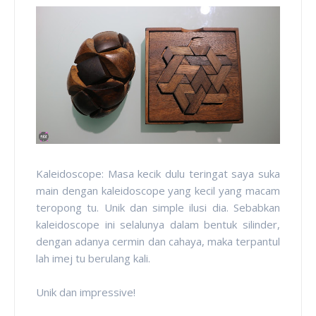
Kaleidoscope: Masa kecik dulu teringat saya suka
main dengan kaleidoscope yang kecil yang macam
teropong tu. Unik dan simple ilusi dia. Sebabkan
kaleidoscope ini selalunya dalam bentuk silinder,
dengan adanya cermin dan cahaya, maka terpantul
lah imej tu berulang kali.
Unik dan impressive!