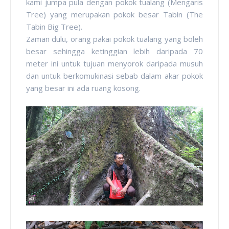
kami jumpa pula dengan pokok tualang (Mengaris
Tree) yang merupakan pokok besar Tabin (The
Tabin Big Tree).
Zaman dulu, orang pakai pokok tualang yang boleh
besar sehingga ketinggian lebih daripada 70
meter ini untuk tujuan menyorok daripada musuh
dan untuk berkomukinasi sebab dalam akar pokok
yang besar ini ada ruang kosong.