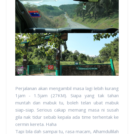
Perjalanan akan mengambil masa lagi lebih kurang
1jam - 1.5jam (27KM). Siapa yang tak tahan
muntah dan mabuk tu, boleh telan ubat mabuk
siap-siap. Serious cakap memang masa ni susah
gila nak tidur sebab kepala ada time terhentak ke
cermin kereta. Haha
Tapi bila dah sampai tu, rasa macam, Alhamdullilah