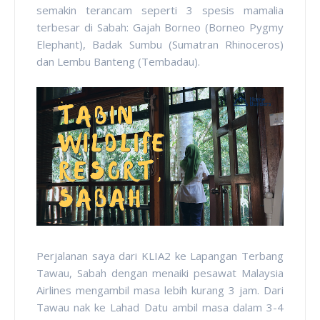
semakin terancam seperti 3 spesis mamalia
terbesar di Sabah: Gajah Borneo (Borneo Pygmy
Elephant), Badak Sumbu (Sumatran Rhinoceros)
dan Lembu Banteng (Tembadau).
Perjalanan saya dari KLIA2 ke Lapangan Terbang
Tawau, Sabah dengan menaiki pesawat Malaysia
Airlines mengambil masa lebih kurang 3 jam. Dari
Tawau nak ke Lahad Datu ambil masa dalam 3-4