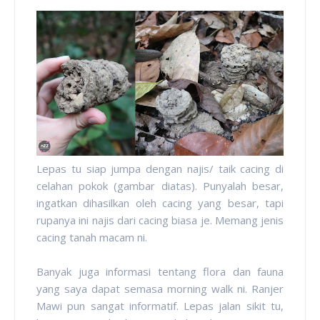
Lepas tu siap jumpa dengan najis/ taik cacing di
celahan pokok (gambar diatas). Punyalah besar,
ingatkan dihasilkan oleh cacing yang besar, tapi
rupanya ini najis dari cacing biasa je. Memang jenis
cacing tanah macam ni.
Banyak juga informasi tentang flora dan fauna
yang saya dapat semasa morning walk ni. Ranjer
Mawi pun sangat informatif. Lepas jalan sikit tu,