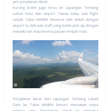
jam perjalanan darat.
Korang boleh juga terus ke Lapangan Terbang
Lahad Datu dari airport Tawau kalau ada flight
sebab Tabin Wildlife Reserve dah dekat dengan
airport tu dah ada staff yang boleh pick-up dengan
menaiki van atau kereta pacuan empat roda.
Perjalanan darat dari Lapangan Terbang Lahad
Datu ke Tabin Wildlife Resort memakan masa
selama jam. Perjalanan darat ini memang