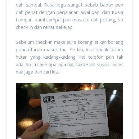
dah sampai. Rasa lega sangat sebab badan pun
dah penat dengan perjalanan awal pagi dari Kuala
Lumpur. Kami sampai pun masa tu dah petang, so
check-in dan rehat sekejap.
Sebelum check-in make sure korang isi kan borang
pendaftaran masuk tau. Ye lah, kita duduk dalam
hutan yang kadang-kadang line telefon pun tak
ada. So in case apa-apa hal, takde lah susah ranjer
nak jaga dan cari kita.