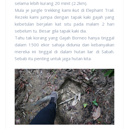
selama lebih kurang 20 minit (2.2km).
Mula je jungle trekking kami ikut di Elephant Trail.
Rezeki kami jumpa dengan tapak kaki gajah yang
kebetulan berjalan kat situ pada malam 2 hari
sebelum tu. Besar gila tapak kaki dia.
Tahu tak korang yang Gajah Borneo hanya tinggal
dalam 1500 ekor sahaja didunia dan kebanyakan
mereka ini tinggal di dalam hutan liar di Sabah.
Sebab itu penting untuk jaga hutan kita.