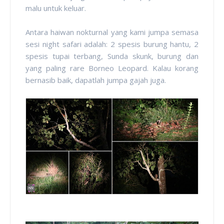
malu untuk keluar.
Antara haiwan nokturnal yang kami jumpa semasa
sesi night safari adalah: 2 spesis burung hantu, 2
spesis tupai terbang, Sunda skunk, burung dan
yang paling rare Borneo Leopard. Kalau korang
bernasib baik, dapatlah jumpa gajah juga.