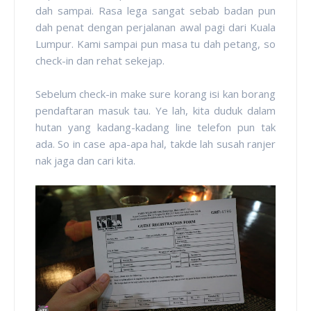
dah sampai. Rasa lega sangat sebab badan pun
dah penat dengan perjalanan awal pagi dari Kuala
Lumpur. Kami sampai pun masa tu dah petang, so
check-in dan rehat sekejap.
Sebelum check-in make sure korang isi kan borang
pendaftaran masuk tau. Ye lah, kita duduk dalam
hutan yang kadang-kadang line telefon pun tak
ada. So in case apa-apa hal, takde lah susah ranjer
nak jaga dan cari kita.