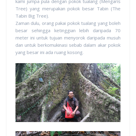
kami jumpa pula dengan pokok tualang (Mengaris
Tree) yang merupakan pokok besar Tabin (The
Tabin Big Tree).
Zaman dulu, orang pakai pokok tualang yang boleh
besar sehingga ketinggian lebih daripada 70
meter ini untuk tujuan menyorok daripada musuh
dan untuk berkomukinasi sebab dalam akar pokok
yang besar ini ada ruang kosong.