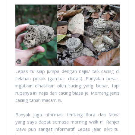
Lepas tu siap jumpa dengan najis/ taik cacing di
celahan pokok (gambar diatas). Punyalah besar,
ingatkan dihasilkan oleh cacing yang besar, tapi
rupanya ini najis dari cacing biasa je. Memang jenis
cacing tanah macam ni.
Banyak juga informasi tentang flora dan fauna
yang saya dapat semasa morning walk ni. Ranjer
Mawi pun sangat informatif. Lepas jalan sikit tu,