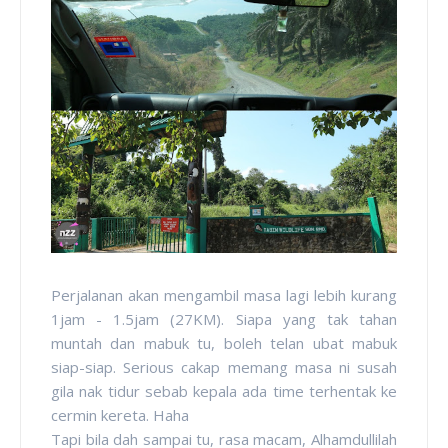
Perjalanan akan mengambil masa lagi lebih kurang
1jam - 1.5jam (27KM). Siapa yang tak tahan
muntah dan mabuk tu, boleh telan ubat mabuk
siap-siap. Serious cakap memang masa ni susah
gila nak tidur sebab kepala ada time terhentak ke
cermin kereta. Haha
Tapi bila dah sampai tu, rasa macam, Alhamdullilah