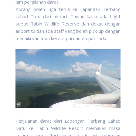
jam perjalanan darat.
Korang boleh juga terus ke Lapangan Terbang
Lahad Datu dari airport Tawau kalau ada flight
sebab Tabin Wildlife Reserve dah dekat dengan
airport tu dah ada staff yang boleh pick-up dengan
menaiki van atau kereta pacuan empat roda.
Perjalanan darat dari Lapangan Terbang Lahad
Datu ke Tabin Wildlife Resort memakan masa
selama jam. Perjalanan darat ini memang