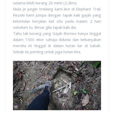
selama lebih kurang 20 minit (2.2km).
Mula je jungle trekking kami ikut di Elephant Trail.
Rezeki kami jumpa dengan tapak kaki gajah yang
kebetulan berjalan kat situ pada malam 2 hari
sebelum tu. Besar gila tapak kaki dia.
Tahu tak korang yang Gajah Borneo hanya tinggal
dalam 1500 ekor sahaja didunia dan kebanyakan
mereka ini tinggal di dalam hutan liar di Sabah.
Sebab itu penting untuk jaga hutan kita.