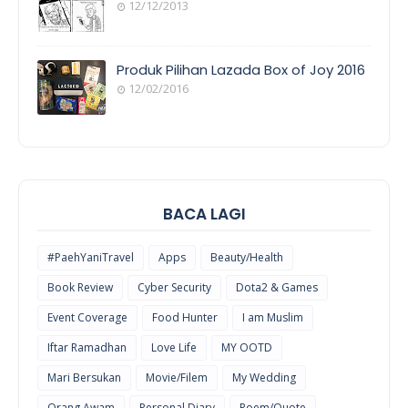
12/12/2013
POEM/QUOT
E
Produk Pilihan Lazada Box of Joy 2016
12/02/2016
COOL
THINGS
BACA LAGI
#PaehYaniTravel
Apps
Beauty/Health
Book Review
Cyber Security
Dota2 & Games
Event Coverage
Food Hunter
I am Muslim
Iftar Ramadhan
Love Life
MY OOTD
Mari Bersukan
Movie/Filem
My Wedding
Orang Awam
Personal Diary
Poem/Quote