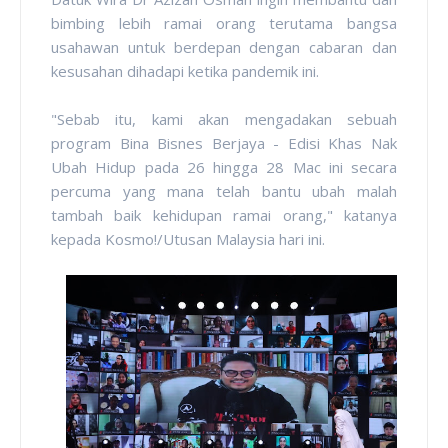
bimbing lebih ramai orang terutama bangsa
usahawan untuk berdepan dengan cabaran dan
kesusahan dihadapi ketika pandemik ini.
"Sebab itu, kami akan mengadakan sebuah
program Bina Bisnes Berjaya - Edisi Khas Nak
Ubah Hidup pada 26 hingga 28 Mac ini secara
percuma yang mana telah bantu ubah malah
tambah baik kehidupan ramai orang," katanya
kepada Kosmo!/Utusan Malaysia hari ini.