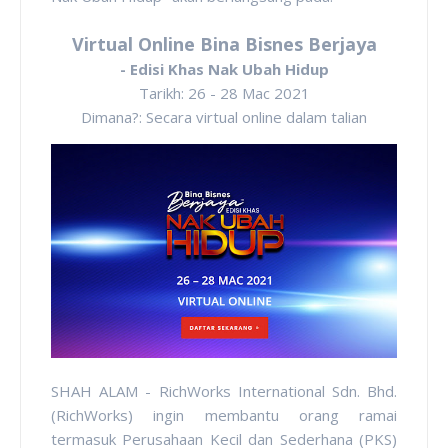
Virtual Online Bina Bisnes Berjaya
- Edisi Khas Nak Ubah Hidup
Tarikh: 26 - 28 Mac 2021
Dimana?: Secara virtual online dalam talian
SHAH ALAM - RichWorks International Sdn. Bhd.
(RichWorks) ingin membantu orang ramai
termasuk Perusahaan Kecil dan Sederhana (PKS)