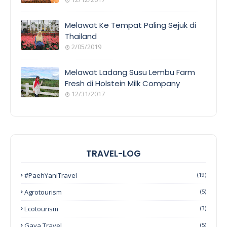
Melawat Ke Tempat Paling Sejuk di
Thailand
2/05/2019
Melawat Ladang Susu Lembu Farm
Fresh di Holstein Milk Company
12/31/2017
TRAVEL-LOG
#PaehYaniTravel
(19)
Agrotourism
(5)
Ecotourism
(3)
Gaya Travel
(5)