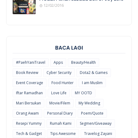
12/02/2016
COOL
THINGS
BACA LAGI
#PaehYaniTravel
Apps
Beauty/Health
Book Review
Cyber Security
Dota2 & Games
Event Coverage
Food Hunter
I am Muslim
Iftar Ramadhan
Love Life
MY OOTD
Mari Bersukan
Movie/Filem
My Wedding
Orang Awam
Personal Diary
Poem/Quote
Resepi Yummy
Rumah Kami
Segmen/Giveaway
Tech & Gadget
Tips Awesome
Travelog Zayani