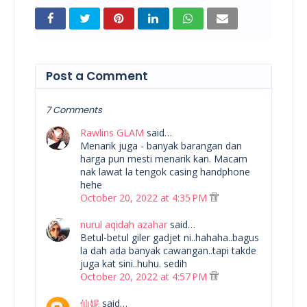
Post a Comment
7 Comments
Rawlins GLAM
said…
Menarik juga - banyak barangan dan
harga pun mesti menarik kan. Macam
nak lawat la tengok casing handphone
hehe
October 20, 2022 at 4:35 PM
nurul aqidah azahar
said…
Betul-betul giler gadjet ni..hahaha..bagus
la dah ada banyak cawangan..tapi takde
juga kat sini..huhu. sedih
October 20, 2022 at 4:57 PM
仙妮
said…