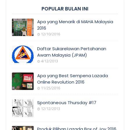
POPULAR BULAN INI
Apa yang Menarik di MAHA Malaysia
2016
12/10/2016
EVENT
COVERAGE
Daftar Sukarelawan Pertahanan
Awam Malaysia (JPAM)
4/12/2013
ORANG
AWAM
Apa yang Best Sempena Lazada
Online Revolution 2016
11/25/2016
EVENT
COVERAGE
Spontaneous Thursday #17
12/12/2013
POEM/QUOT
E
Produk Pilihan Lazada Box of Joy 2016