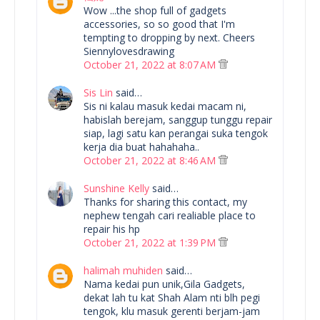
Wow ...the shop full of gadgets
accessories, so so good that I'm
tempting to dropping by next. Cheers
Siennylovesdrawing
October 21, 2022 at 8:07 AM
Sis Lin
said…
Sis ni kalau masuk kedai macam ni,
habislah berejam, sanggup tunggu repair
siap, lagi satu kan perangai suka tengok
kerja dia buat hahahaha..
October 21, 2022 at 8:46 AM
Sunshine Kelly
said…
Thanks for sharing this contact, my
nephew tengah cari realiable place to
repair his hp
October 21, 2022 at 1:39 PM
halimah muhiden
said…
Nama kedai pun unik,Gila Gadgets,
dekat lah tu kat Shah Alam nti blh pegi
tengok, klu masuk gerenti berjam-jam