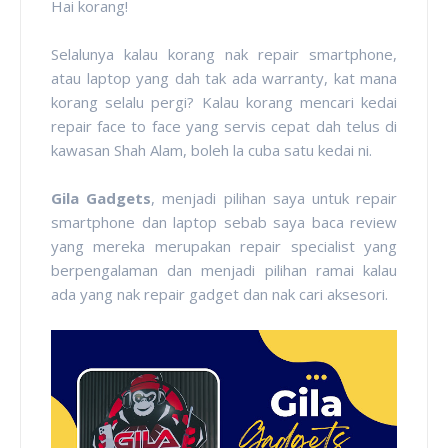
Hai korang!
Selalunya kalau korang nak repair smartphone,
atau laptop yang dah tak ada warranty, kat mana
korang selalu pergi? Kalau korang mencari kedai
repair face to face yang servis cepat dah telus di
kawasan Shah Alam, boleh la cuba satu kedai ni.
Gila Gadgets
, menjadi pilihan saya untuk repair
smartphone dan laptop sebab saya baca review
yang mereka merupakan repair specialist yang
berpengalaman dan menjadi pilihan ramai kalau
ada yang nak repair gadget dan nak cari aksesori.