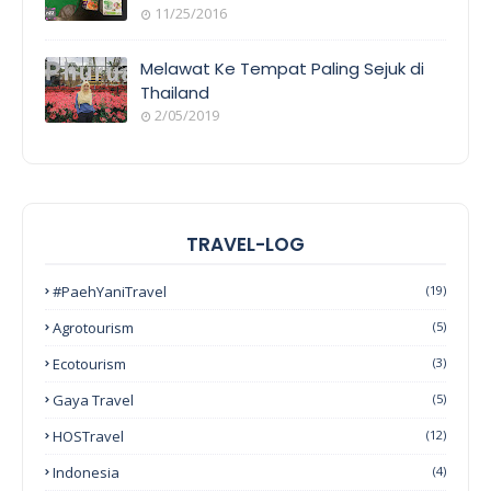
11/25/2016
Melawat Ke Tempat Paling Sejuk di
Thailand
2/05/2019
TRAVEL-LOG
#PaehYaniTravel
(19)
Agrotourism
(5)
Ecotourism
(3)
Gaya Travel
(5)
HOSTravel
(12)
Indonesia
(4)