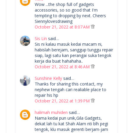
Wow ...the shop full of gadgets
accessories, so so good that I'm
tempting to dropping by next. Cheers
Siennylovesdrawing
October 21, 2022 at 8:07 AM
Sis Lin
said…
Sis ni kalau masuk kedai macam ni,
habislah berejam, sanggup tunggu repair
siap, lagi satu kan perangai suka tengok
kerja dia buat hahahaha..
October 21, 2022 at 8:46 AM
Sunshine Kelly
said…
Thanks for sharing this contact, my
nephew tengah cari realiable place to
repair his hp
October 21, 2022 at 1:39 PM
halimah muhiden
said…
Nama kedai pun unik,Gila Gadgets,
dekat lah tu kat Shah Alam nti blh pegi
tengok, klu masuk gerenti berjam-jam