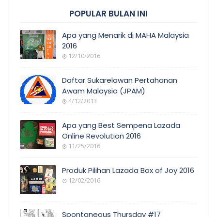
POPULAR BULAN INI
Apa yang Menarik di MAHA Malaysia
2016
12/10/2016
EVENT
COVERAGE
Daftar Sukarelawan Pertahanan
Awam Malaysia (JPAM)
4/12/2013
ORANG
AWAM
Apa yang Best Sempena Lazada
Online Revolution 2016
11/25/2016
EVENT
COVERAGE
Produk Pilihan Lazada Box of Joy 2016
12/02/2016
COOL
THINGS
Spontaneous Thursday #17