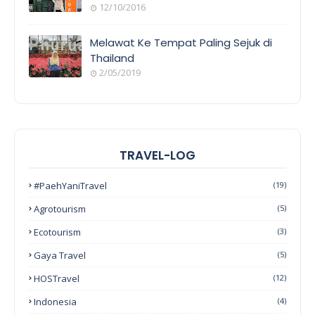
12/10/2016
Melawat Ke Tempat Paling Sejuk di
Thailand
2/05/2019
TRAVEL-LOG
#PaehYaniTravel
(19)
Agrotourism
(5)
Ecotourism
(3)
Gaya Travel
(5)
HOSTravel
(12)
Indonesia
(4)