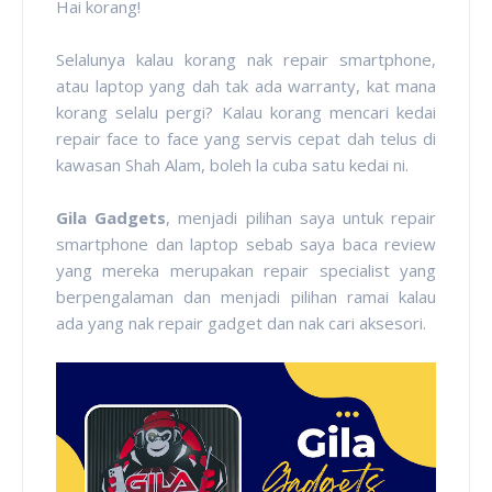
Hai korang!
Selalunya kalau korang nak repair smartphone,
atau laptop yang dah tak ada warranty, kat mana
korang selalu pergi? Kalau korang mencari kedai
repair face to face yang servis cepat dah telus di
kawasan Shah Alam, boleh la cuba satu kedai ni.
Gila Gadgets
, menjadi pilihan saya untuk repair
smartphone dan laptop sebab saya baca review
yang mereka merupakan repair specialist yang
berpengalaman dan menjadi pilihan ramai kalau
ada yang nak repair gadget dan nak cari aksesori.