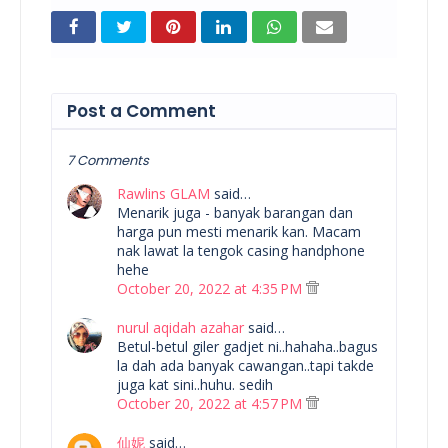
Post a Comment
7 Comments
Rawlins GLAM
said…
Menarik juga - banyak barangan dan
harga pun mesti menarik kan. Macam
nak lawat la tengok casing handphone
hehe
October 20, 2022 at 4:35 PM
nurul aqidah azahar
said…
Betul-betul giler gadjet ni..hahaha..bagus
la dah ada banyak cawangan..tapi takde
juga kat sini..huhu. sedih
October 20, 2022 at 4:57 PM
仙妮
said…