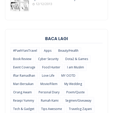
12/12/2013
POEM/QUOT
E
BACA LAGI
#PaehYaniTravel
Apps
Beauty/Health
Book Review
Cyber Security
Dota2 & Games
Event Coverage
Food Hunter
I am Muslim
Iftar Ramadhan
Love Life
MY OOTD
Mari Bersukan
Movie/Filem
My Wedding
Orang Awam
Personal Diary
Poem/Quote
Resepi Yummy
Rumah Kami
Segmen/Giveaway
Tech & Gadget
Tips Awesome
Travelog Zayani