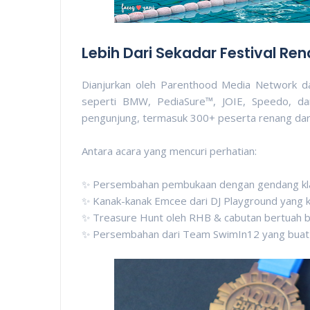
Lebih Dari Sekadar Festival Re
Dianjurkan oleh Parenthood Media Network d
seperti BMW, PediaSure™, JOIE, Speedo, dan
pengunjung, termasuk 300+ peserta renang dari
Antara acara yang mencuri perhatian:
✨ Persembahan pembukaan dengan gendang klasi
✨ Kanak-kanak Emcee dari DJ Playground yang k
✨ Treasure Hunt oleh RHB & cabutan bertuah b
✨ Persembahan dari Team SwimIn12 yang buat 