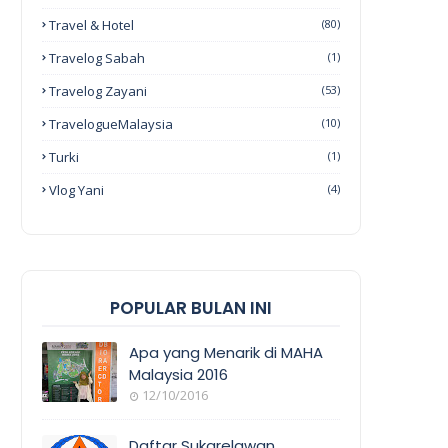
Travel & Hotel
(80)
Travelog Sabah
(1)
Travelog Zayani
(53)
TravelogueMalaysia
(10)
Turki
(1)
Vlog Yani
(4)
POPULAR BULAN INI
Apa yang Menarik di MAHA
Malaysia 2016
12/10/2016
EVENT
COVERAGE
Daftar Sukarelawan