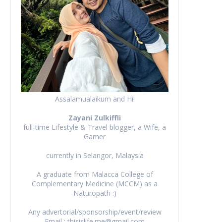
Assalamualaikum and Hi!
Zayani Zulkiffli
full-time Lifestyle & Travel blogger, a Wife, a
Gamer
currently in Selangor, Malaysia
A graduate from Malacca College of
Complementary Medicine (MCCM) as a
Naturopath :)
Any advertorial/sponsorship/event/review
Email : thisislife.me@gmail.com