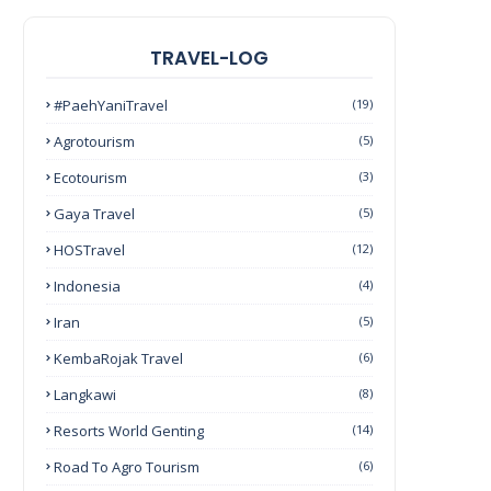
TRAVEL-LOG
#PaehYaniTravel
(19)
Agrotourism
(5)
Ecotourism
(3)
Gaya Travel
(5)
HOSTravel
(12)
Indonesia
(4)
Iran
(5)
KembaRojak Travel
(6)
Langkawi
(8)
Resorts World Genting
(14)
Road To Agro Tourism
(6)