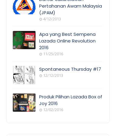
Pertahanan Awam Malaysia
(JPAM)
ORANG
4/12/2013
AWAM
Apa yang Best Sempena
Lazada Online Revolution
2016
EVENT
11/25/2016
COVERAGE
Spontaneous Thursday #17
12/12/2013
POEM/QUOT
E
Produk Pilihan Lazada Box of
Joy 2016
12/02/2016
COOL
THINGS