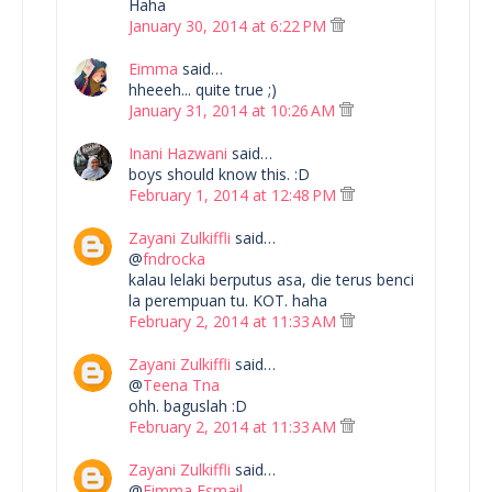
Haha
January 30, 2014 at 6:22 PM
Eimma
said…
hheeeh... quite true ;)
January 31, 2014 at 10:26 AM
Inani Hazwani
said…
boys should know this. :D
February 1, 2014 at 12:48 PM
Zayani Zulkiffli
said…
@
fndrocka
kalau lelaki berputus asa, die terus benci
la perempuan tu. KOT. haha
February 2, 2014 at 11:33 AM
Zayani Zulkiffli
said…
@
Teena Tna
ohh. baguslah :D
February 2, 2014 at 11:33 AM
Zayani Zulkiffli
said…
@
Eimma Esmail