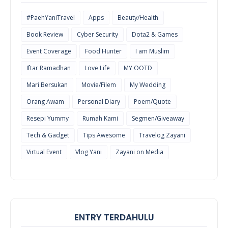
#PaehYaniTravel
Apps
Beauty/Health
Book Review
Cyber Security
Dota2 & Games
Event Coverage
Food Hunter
I am Muslim
Iftar Ramadhan
Love Life
MY OOTD
Mari Bersukan
Movie/Filem
My Wedding
Orang Awam
Personal Diary
Poem/Quote
Resepi Yummy
Rumah Kami
Segmen/Giveaway
Tech & Gadget
Tips Awesome
Travelog Zayani
Virtual Event
Vlog Yani
Zayani on Media
ENTRY TERDAHULU