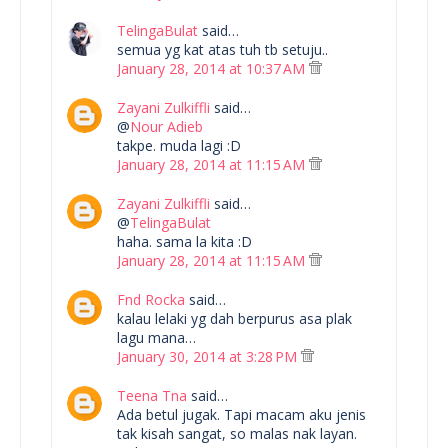
TelingaBulat
said…
semua yg kat atas tuh tb setuju..
January 28, 2014 at 10:37 AM
Zayani Zulkiffli
said…
@
Nour Adieb
takpe. muda lagi :D
January 28, 2014 at 11:15 AM
Zayani Zulkiffli
said…
@
TelingaBulat
haha. sama la kita :D
January 28, 2014 at 11:15 AM
Fnd Rocka
said…
kalau lelaki yg dah berpurus asa plak
lagu mana…
January 30, 2014 at 3:28 PM
Teena Tna
said…
Ada betul jugak. Tapi macam aku jenis
tak kisah sangat, so malas nak layan.