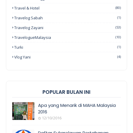
Travel & Hotel
(80)
Travelog Sabah
(1)
Travelog Zayani
(53)
TravelogueMalaysia
(10)
Turki
(1)
Vlog Yani
(4)
POPULAR BULAN INI
Apa yang Menarik di MAHA Malaysia
2016
12/10/2016
EVENT
COVERAGE
Daftar Sukarelawan Pertahanan