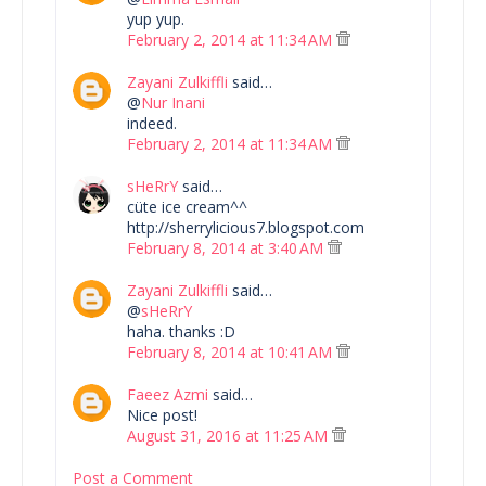
yup yup.
February 2, 2014 at 11:34 AM
Zayani Zulkiffli
said…
@
Nur Inani
indeed.
February 2, 2014 at 11:34 AM
sHeRrY
said…
cüte ice cream^^
http://sherrylicious7.blogspot.com
February 8, 2014 at 3:40 AM
Zayani Zulkiffli
said…
@
sHeRrY
haha. thanks :D
February 8, 2014 at 10:41 AM
Faeez Azmi
said…
Nice post!
August 31, 2016 at 11:25 AM
Post a Comment