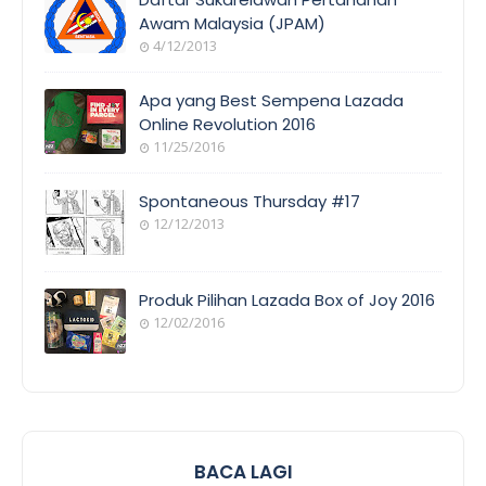
Awam Malaysia (JPAM)
4/12/2013
ORANG
AWAM
Apa yang Best Sempena Lazada
Online Revolution 2016
11/25/2016
EVENT
COVERAGE
Spontaneous Thursday #17
12/12/2013
POEM/QUOT
E
Produk Pilihan Lazada Box of Joy 2016
12/02/2016
COOL
THINGS
BACA LAGI