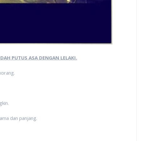
DAH PUTUS ASA DENGAN LELAKI.
korang.
kin.
 lama dan panjang.