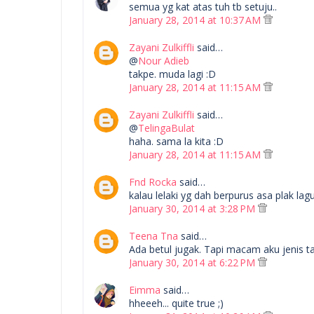
semua yg kat atas tuh tb setuju..
January 28, 2014 at 10:37 AM
Zayani Zulkiffli
said…
@
Nour Adieb
takpe. muda lagi :D
January 28, 2014 at 11:15 AM
Zayani Zulkiffli
said…
@
TelingaBulat
haha. sama la kita :D
January 28, 2014 at 11:15 AM
Fnd Rocka
said…
kalau lelaki yg dah berpurus asa plak l
January 30, 2014 at 3:28 PM
Teena Tna
said…
Ada betul jugak. Tapi macam aku jenis t
January 30, 2014 at 6:22 PM
Eimma
said…
hheeeh... quite true ;)