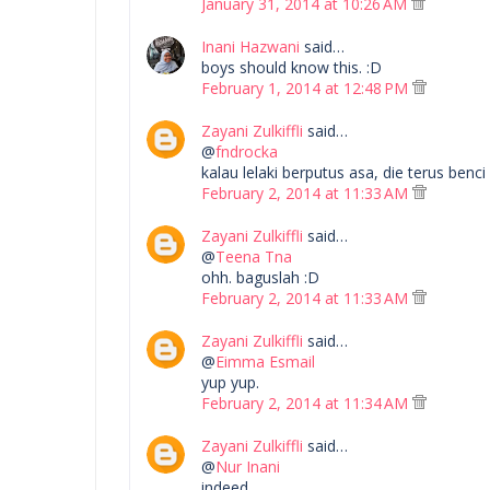
January 31, 2014 at 10:26 AM
Inani Hazwani
said…
boys should know this. :D
February 1, 2014 at 12:48 PM
Zayani Zulkiffli
said…
@
fndrocka
kalau lelaki berputus asa, die terus ben
February 2, 2014 at 11:33 AM
Zayani Zulkiffli
said…
@
Teena Tna
ohh. baguslah :D
February 2, 2014 at 11:33 AM
Zayani Zulkiffli
said…
@
Eimma Esmail
yup yup.
February 2, 2014 at 11:34 AM
Zayani Zulkiffli
said…
@
Nur Inani
indeed.