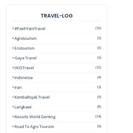
TRAVEL-LOG
#PaehYaniTravel
(19)
Agrotourism
(5)
Ecotourism
(3)
Gaya Travel
(5)
HOSTravel
(12)
Indonesia
(4)
Iran
(5)
KembaRojak Travel
(6)
Langkawi
(8)
Resorts World Genting
(14)
Road To Agro Tourism
(6)