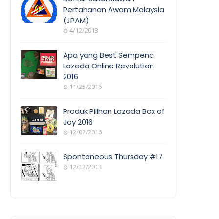
Pertahanan Awam Malaysia
(JPAM)
ORANG
4/12/2013
AWAM
Apa yang Best Sempena
Lazada Online Revolution
2016
EVENT
11/25/2016
COVERAGE
Produk Pilihan Lazada Box of
Joy 2016
12/02/2016
COOL
THINGS
Spontaneous Thursday #17
12/12/2013
POEM/QUOT
E