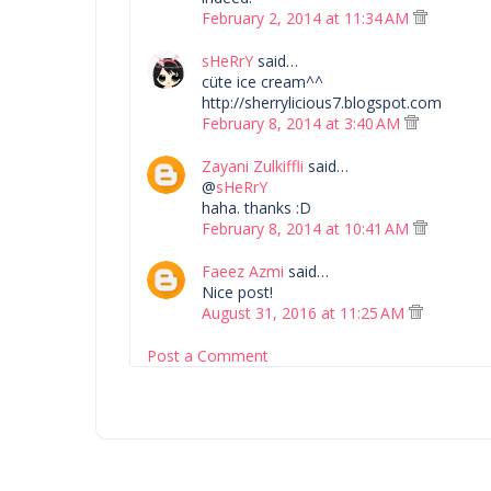
February 2, 2014 at 11:34 AM
sHeRrY
said…
cüte ice cream^^
http://sherrylicious7.blogspot.com
February 8, 2014 at 3:40 AM
Zayani Zulkiffli
said…
@
sHeRrY
haha. thanks :D
February 8, 2014 at 10:41 AM
Faeez Azmi
said…
Nice post!
August 31, 2016 at 11:25 AM
Post a Comment