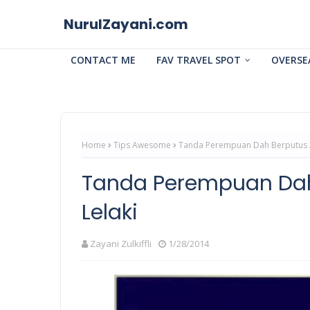
NurulZayani.com
CONTACT ME
FAV TRAVEL SPOT
OVERSE
Home
Tips Awesome
Tanda Perempuan Dah Berputus 
Tanda Perempuan Dah
Lelaki
Zayani Zulkiffli
1/28/2014