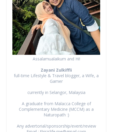
Assalamualaikum and Hi!
Zayani Zulkiffli
full-time Lifestyle & Travel blogger, a Wife, a
Gamer
currently in Selangor, Malaysia
A graduate from Malacca College of
Complementary Medicine (MCCM) as a
Naturopath :)
Any advertorial/sponsorship/event/review
Email : thisislife.me@gmail.com