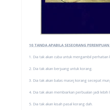
10 TANDA APABILA SESEORANG PEREMPUAN 
1. Dia tak akan cuba untuk mengambil perhatian 
2. Dia tak akan berjuang untuk korang.
3. Dia tak akan balas masej korang secepat mung
4. Dia tak akan membiarkan perbualan jadi lebih
5. Dia tak akan kisah pasal korang dah.