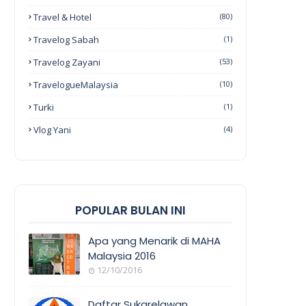
Travel & Hotel
(80)
Travelog Sabah
(1)
Travelog Zayani
(53)
TravelogueMalaysia
(10)
Turki
(1)
Vlog Yani
(4)
POPULAR BULAN INI
Apa yang Menarik di MAHA
Malaysia 2016
12/10/2016
EVENT
COVERAGE
Daftar Sukarelawan