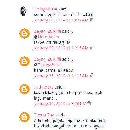
TelingaBulat
said…
semua yg kat atas tuh tb setuju..
January 28, 2014 at 10:37 AM
Zayani Zulkiffli
said…
@
Nour Adieb
takpe. muda lagi :D
January 28, 2014 at 11:15 AM
Zayani Zulkiffli
said…
@
TelingaBulat
haha. sama la kita :D
January 28, 2014 at 11:15 AM
Fnd Rocka
said…
kalau lelaki yg dah berpurus asa plak
lagu mana…
January 30, 2014 at 3:28 PM
Teena Tna
said…
Ada betul jugak. Tapi macam aku jenis
tak kisah sangat, so malas nak layan.