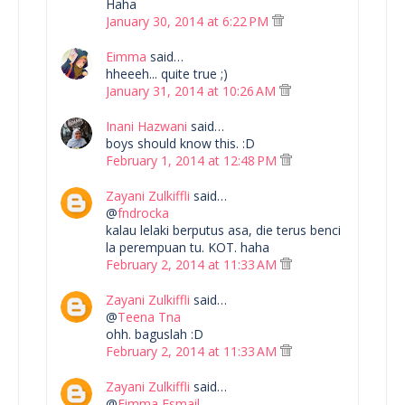
Haha
January 30, 2014 at 6:22 PM
Eimma
said…
hheeeh... quite true ;)
January 31, 2014 at 10:26 AM
Inani Hazwani
said…
boys should know this. :D
February 1, 2014 at 12:48 PM
Zayani Zulkiffli
said…
@
fndrocka
kalau lelaki berputus asa, die terus benci
la perempuan tu. KOT. haha
February 2, 2014 at 11:33 AM
Zayani Zulkiffli
said…
@
Teena Tna
ohh. baguslah :D
February 2, 2014 at 11:33 AM
Zayani Zulkiffli
said…
@
Eimma Esmail