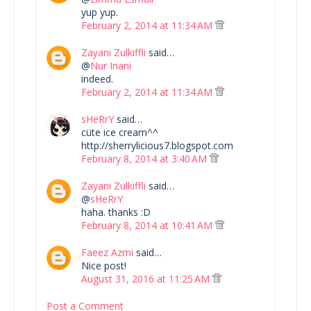
yup yup.
February 2, 2014 at 11:34 AM
Zayani Zulkiffli
said…
@
Nur Inani
indeed.
February 2, 2014 at 11:34 AM
sHeRrY
said…
cüte ice cream^^
http://sherrylicious7.blogspot.com
February 8, 2014 at 3:40 AM
Zayani Zulkiffli
said…
@
sHeRrY
haha. thanks :D
February 8, 2014 at 10:41 AM
Faeez Azmi
said…
Nice post!
August 31, 2016 at 11:25 AM
Post a Comment