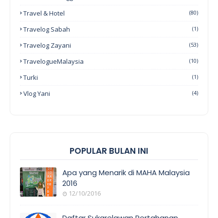
Travel & Hotel
(80)
Travelog Sabah
(1)
Travelog Zayani
(53)
TravelogueMalaysia
(10)
Turki
(1)
Vlog Yani
(4)
POPULAR BULAN INI
Apa yang Menarik di MAHA Malaysia
2016
12/10/2016
EVENT
COVERAGE
Daftar Sukarelawan Pertahanan