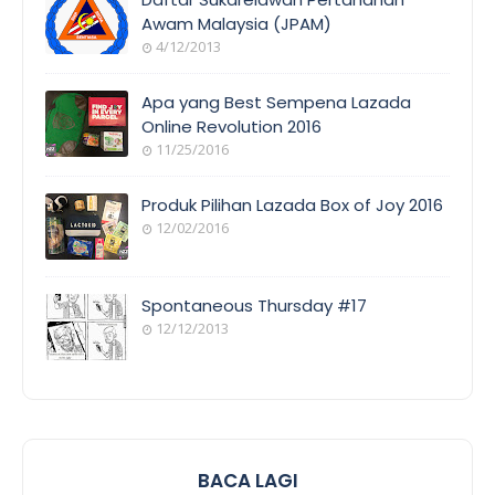
Awam Malaysia (JPAM)
4/12/2013
ORANG
AWAM
Apa yang Best Sempena Lazada
Online Revolution 2016
11/25/2016
EVENT
COVERAGE
Produk Pilihan Lazada Box of Joy 2016
12/02/2016
COOL
THINGS
Spontaneous Thursday #17
12/12/2013
POEM/QUOT
E
BACA LAGI