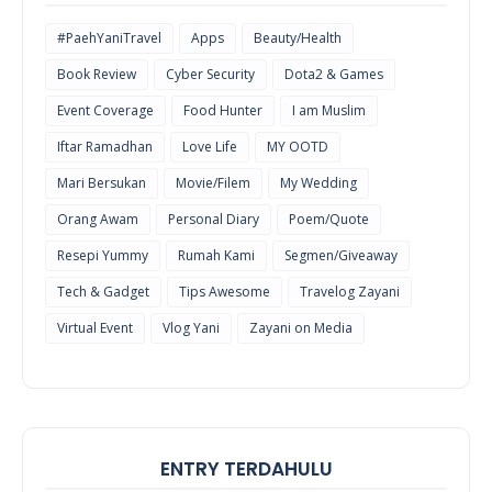
#PaehYaniTravel
Apps
Beauty/Health
Book Review
Cyber Security
Dota2 & Games
Event Coverage
Food Hunter
I am Muslim
Iftar Ramadhan
Love Life
MY OOTD
Mari Bersukan
Movie/Filem
My Wedding
Orang Awam
Personal Diary
Poem/Quote
Resepi Yummy
Rumah Kami
Segmen/Giveaway
Tech & Gadget
Tips Awesome
Travelog Zayani
Virtual Event
Vlog Yani
Zayani on Media
ENTRY TERDAHULU