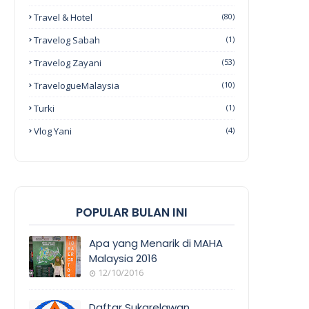
Travel & Hotel
(80)
Travelog Sabah
(1)
Travelog Zayani
(53)
TravelogueMalaysia
(10)
Turki
(1)
Vlog Yani
(4)
POPULAR BULAN INI
Apa yang Menarik di MAHA
Malaysia 2016
12/10/2016
EVENT
COVERAGE
Daftar Sukarelawan