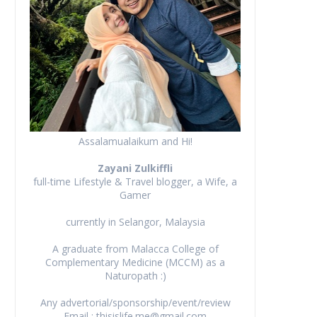
Assalamualaikum and Hi!
Zayani Zulkiffli
full-time Lifestyle & Travel blogger, a Wife, a
Gamer
currently in Selangor, Malaysia
A graduate from Malacca College of
Complementary Medicine (MCCM) as a
Naturopath :)
Any advertorial/sponsorship/event/review
Email : thisislife.me@gmail.com