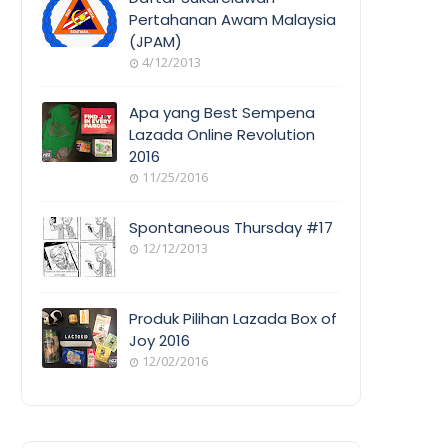
Pertahanan Awam Malaysia
(JPAM)
ORANG
4/12/2013
AWAM
Apa yang Best Sempena
Lazada Online Revolution
2016
EVENT
11/25/2016
COVERAGE
Spontaneous Thursday #17
12/12/2013
POEM/QUOT
E
Produk Pilihan Lazada Box of
Joy 2016
12/02/2016
COOL
THINGS