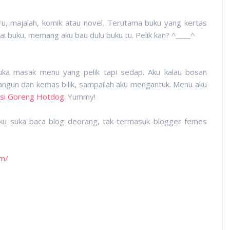
ru, majalah, komik atau novel. Terutama buku yang kertas
dai buku, memang aku bau dulu buku tu. Pelik kan? ^____^
ka masak menu yang pelik tapi sedap. Aku kalau bosan
bangun dan kemas bilik, sampailah aku mengantuk. Menu aku
si Goreng Hotdog
. Yummy!
ku suka baca blog deorang, tak termasuk blogger femes
om/