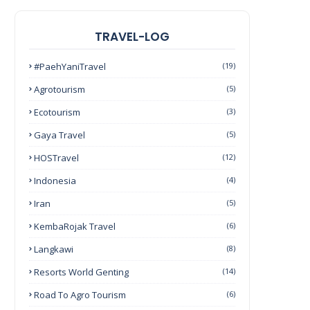
TRAVEL-LOG
#PaehYaniTravel
(19)
Agrotourism
(5)
Ecotourism
(3)
Gaya Travel
(5)
HOSTravel
(12)
Indonesia
(4)
Iran
(5)
KembaRojak Travel
(6)
Langkawi
(8)
Resorts World Genting
(14)
Road To Agro Tourism
(6)