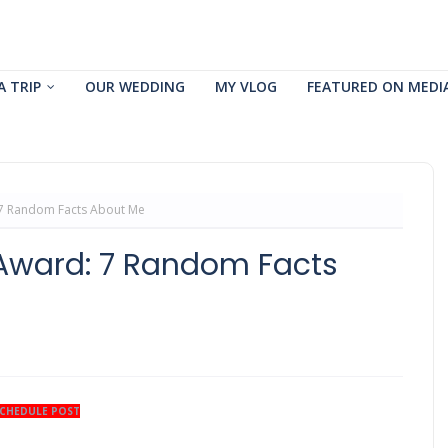
A TRIP
OUR WEDDING
MY VLOG
FEATURED ON MEDI
 7 Random Facts About Me
 Award: 7 Random Facts
CHEDULE POST