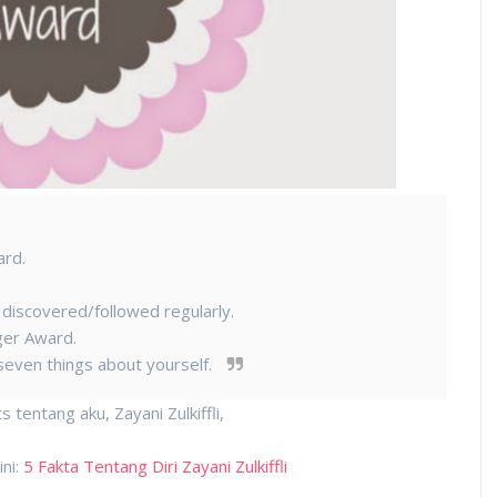
ard.
 discovered/followed regularly.
ger Award.
seven things about yourself.
entang aku, Zayani Zulkiffli,
ini:
5 Fakta Tentang Diri Zayani Zulkiffli