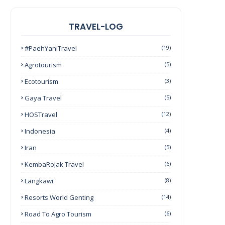
TRAVEL-LOG
#PaehYaniTravel
(19)
Agrotourism
(5)
Ecotourism
(3)
Gaya Travel
(5)
HOSTravel
(12)
Indonesia
(4)
Iran
(5)
KembaRojak Travel
(6)
Langkawi
(8)
Resorts World Genting
(14)
Road To Agro Tourism
(6)