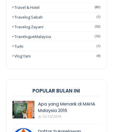
Travel & Hotel
(80)
Travelog Sabah
(1)
Travelog Zayani
(53)
TravelogueMalaysia
(10)
Turki
(1)
Vlog Yani
(4)
POPULAR BULAN INI
Apa yang Menarik di MAHA
Malaysia 2016
12/10/2016
EVENT
COVERAGE
Daftar Sukarelawan