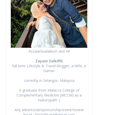
Assalamualaikum and Hi!
Zayani Zulkiffli
full-time Lifestyle & Travel blogger, a Wife, a
Gamer
currently in Selangor, Malaysia
A graduate from Malacca College of
Complementary Medicine (MCCM) as a
Naturopath :)
Any advertorial/sponsorship/event/review
Email : thisislife.me@gmail.com