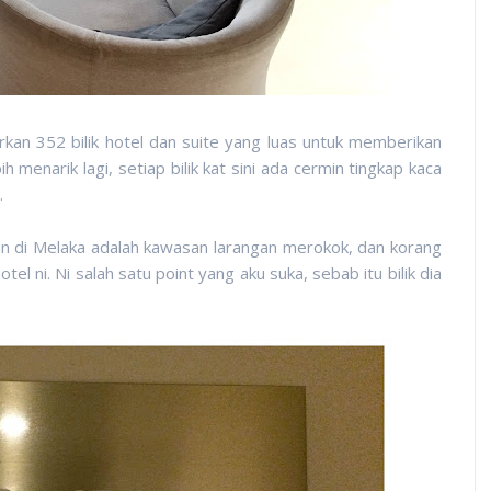
kan 352 bilik hotel dan suite yang luas untuk memberikan
menarik lagi, setiap bilik kat sini ada cermin tingkap kaca
.
 di Melaka adalah kawasan larangan merokok, dan korang
l ni. Ni salah satu point yang aku suka, sebab itu bilik dia