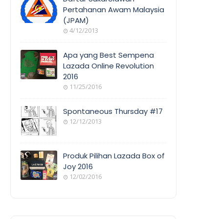
Pertahanan Awam Malaysia
(JPAM)
ORANG
4/12/2013
AWAM
Apa yang Best Sempena
Lazada Online Revolution
2016
EVENT
11/25/2016
COVERAGE
Spontaneous Thursday #17
12/12/2013
POEM/QUOT
E
Produk Pilihan Lazada Box of
Joy 2016
12/02/2016
COOL
THINGS