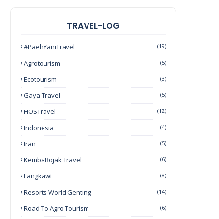
TRAVEL-LOG
#PaehYaniTravel
(19)
Agrotourism
(5)
Ecotourism
(3)
Gaya Travel
(5)
HOSTravel
(12)
Indonesia
(4)
Iran
(5)
KembaRojak Travel
(6)
Langkawi
(8)
Resorts World Genting
(14)
Road To Agro Tourism
(6)