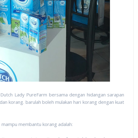
u Dutch Lady PureFarm bersama dengan hidangan sarapan
dan korang. barulah boleh mulakan hari korang dengan kuat
g mampu membantu korang adalah: