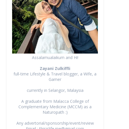
Assalamualaikum and Hi!
Zayani Zulkiffli
full-time Lifestyle & Travel blogger, a Wife, a
Gamer
currently in Selangor, Malaysia
A graduate from Malacca College of
Complementary Medicine (MCCM) as a
Naturopath :)
Any advertorial/sponsorship/event/review
Email : thisislife.me@gmail.com