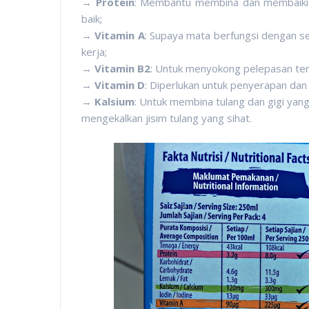
→
Protein
: Membantu membina dan membaiki t
baik;
→
Vitamin A
: Supaya mata berfungsi dengan 
kerja;
→
Vitamin B2
: Untuk menyokong pelepasan tena
→
Vitamin D
: Diperlukan untuk penyerapan dan
→
Kalsium
: Untuk membina tulang dan gigi ya
mengekalkan jisim tulang yang sihat.