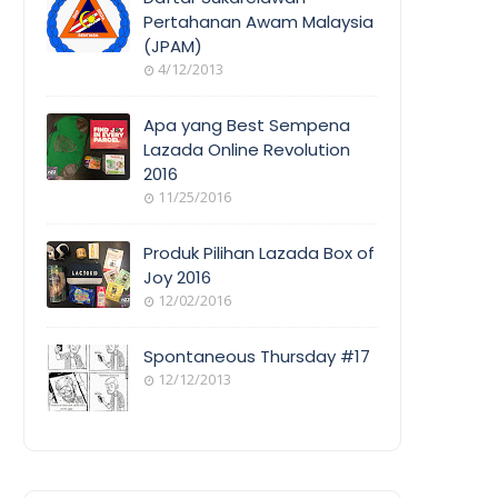
Pertahanan Awam Malaysia
(JPAM)
ORANG
4/12/2013
AWAM
Apa yang Best Sempena
Lazada Online Revolution
2016
EVENT
11/25/2016
COVERAGE
Produk Pilihan Lazada Box of
Joy 2016
12/02/2016
COOL
THINGS
Spontaneous Thursday #17
12/12/2013
POEM/QUOT
E