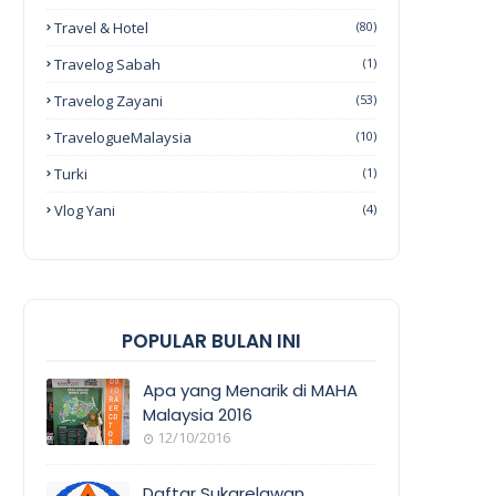
Travel & Hotel
(80)
Travelog Sabah
(1)
Travelog Zayani
(53)
TravelogueMalaysia
(10)
Turki
(1)
Vlog Yani
(4)
POPULAR BULAN INI
Apa yang Menarik di MAHA
Malaysia 2016
12/10/2016
EVENT
COVERAGE
Daftar Sukarelawan