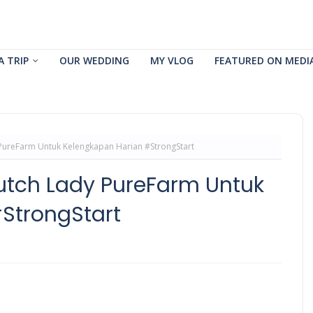
A TRIP
OUR WEDDING
MY VLOG
FEATURED ON MEDI
PureFarm Untuk Kelengkapan Harian #StrongStart
utch Lady PureFarm Untuk
StrongStart