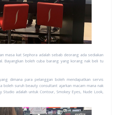
gkan masa kat Sephora adalah sebab deorang ada sediakan
al. Bayangkan boleh cuba barang yang korang nak beli tu
yang dimana para pelanggan boleh mendapatkan servis
ta boleh suruh beauty consultant ajarkan macam mana nak
y Studio adalah untuk Contour, Smokey Eyes, Nude Look,