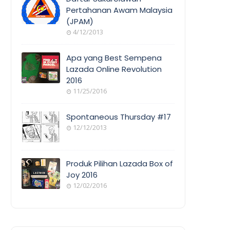
Pertahanan Awam Malaysia
(JPAM)
ORANG
4/12/2013
AWAM
Apa yang Best Sempena
Lazada Online Revolution
2016
EVENT
11/25/2016
COVERAGE
Spontaneous Thursday #17
12/12/2013
POEM/QUOT
E
Produk Pilihan Lazada Box of
Joy 2016
12/02/2016
COOL
THINGS