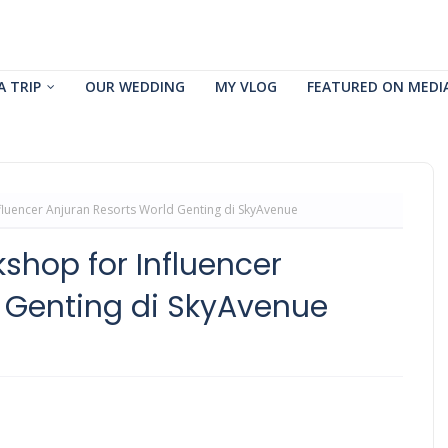
A TRIP
OUR WEDDING
MY VLOG
FEATURED ON MEDI
fluencer Anjuran Resorts World Genting di SkyAvenue
shop for Influencer
 Genting di SkyAvenue