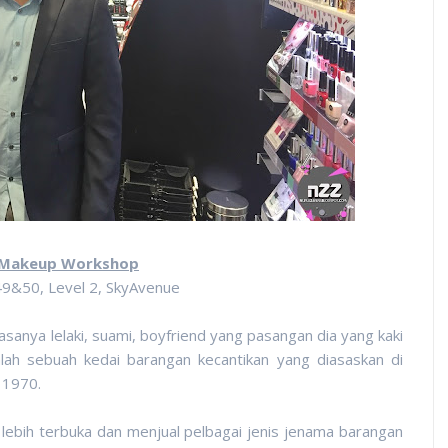
 Makeup Workshop
9&50, Level 2, SkyAvenue
Rasanya lelaki, suami, boyfriend yang pasangan dia yang kaki
lah sebuah kedai barangan kecantikan yang diasaskan di
 1970.
lebih terbuka dan menjual pelbagai jenis jenama barangan