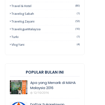
Travel & Hotel
(80)
Travelog Sabah
(1)
Travelog Zayani
(53)
TravelogueMalaysia
(10)
Turki
(1)
Vlog Yani
(4)
POPULAR BULAN INI
Apa yang Menarik di MAHA
Malaysia 2016
12/10/2016
EVENT
COVERAGE
Daftar Sukarelawan