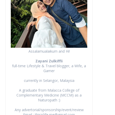
Assalamualaikum and Hi!
Zayani Zulkiffli
full-time Lifestyle & Travel blogger, a Wife, a
Gamer
currently in Selangor, Malaysia
A graduate from Malacca College of
Complementary Medicine (MCCM) as a
Naturopath :)
Any advertorial/sponsorship/event/review
Email : thisislife.me@gmail.com