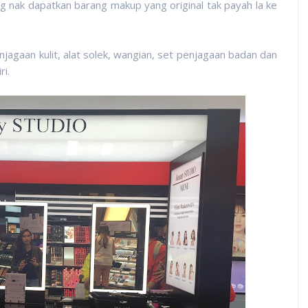
g nak dapatkan barang makup yang original tak payah la ke
jagaan kulit, alat solek, wangian, set penjagaan badan dan
ri.