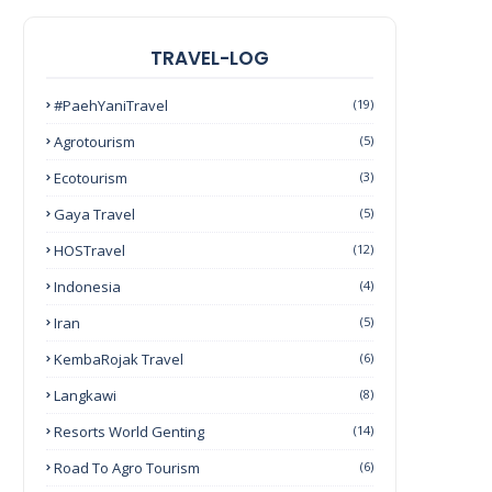
TRAVEL-LOG
#PaehYaniTravel
(19)
Agrotourism
(5)
Ecotourism
(3)
Gaya Travel
(5)
HOSTravel
(12)
Indonesia
(4)
Iran
(5)
KembaRojak Travel
(6)
Langkawi
(8)
Resorts World Genting
(14)
Road To Agro Tourism
(6)