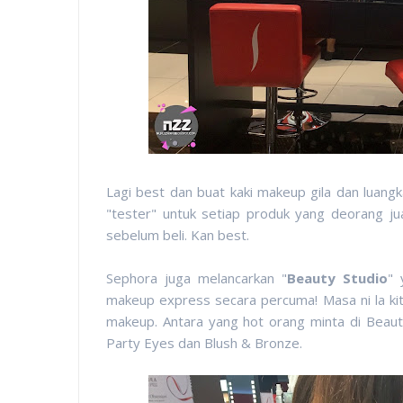
Lagi best dan buat kaki makeup gila dan luan
"tester" untuk setiap produk yang deorang ju
sebelum beli. Kan best.
Sephora juga melancarkan "
Beauty Studio
" 
makeup express secara percuma! Masa ni la ki
makeup. Antara yang hot orang minta di Beaut
Party Eyes dan Blush & Bronze.