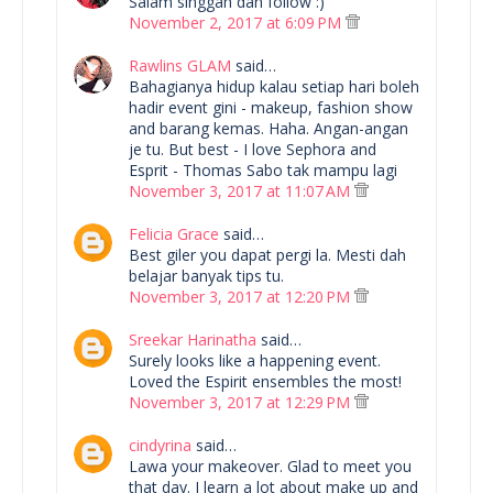
Salam singgah dan follow :)
November 2, 2017 at 6:09 PM
Rawlins GLAM
said…
Bahagianya hidup kalau setiap hari boleh
hadir event gini - makeup, fashion show
and barang kemas. Haha. Angan-angan
je tu. But best - I love Sephora and
Esprit - Thomas Sabo tak mampu lagi
November 3, 2017 at 11:07 AM
Felicia Grace
said…
Best giler you dapat pergi la. Mesti dah
belajar banyak tips tu.
November 3, 2017 at 12:20 PM
Sreekar Harinatha
said…
Surely looks like a happening event.
Loved the Espirit ensembles the most!
November 3, 2017 at 12:29 PM
cindyrina
said…
Lawa your makeover. Glad to meet you
that day. I learn a lot about make up and