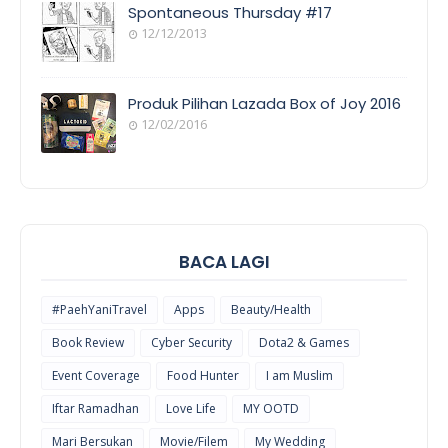
COVERAGE
Spontaneous Thursday #17
12/12/2013
POEM/QUOT
E
Produk Pilihan Lazada Box of Joy 2016
12/02/2016
COOL
THINGS
BACA LAGI
#PaehYaniTravel
Apps
Beauty/Health
Book Review
Cyber Security
Dota2 & Games
Event Coverage
Food Hunter
I am Muslim
Iftar Ramadhan
Love Life
MY OOTD
Mari Bersukan
Movie/Filem
My Wedding