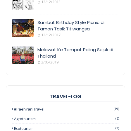
12/12/2013
Sambut Birthday Style Picnic di
Taman Tasik Titiwangsa
12/12/2017
Melawat Ke Tempat Paling Sejuk di
Thailand
2/05/2019
TRAVEL-LOG
#PaehYaniTravel
(19)
Agrotourism
(5)
Ecotourism
(3)