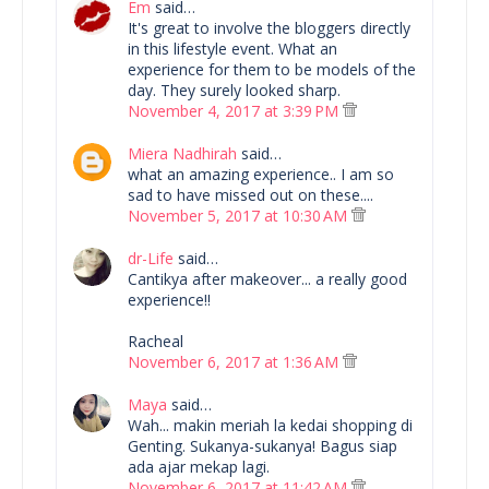
Em
said…
It's great to involve the bloggers directly
in this lifestyle event. What an
experience for them to be models of the
day. They surely looked sharp.
November 4, 2017 at 3:39 PM
Miera Nadhirah
said…
what an amazing experience.. I am so
sad to have missed out on these....
November 5, 2017 at 10:30 AM
dr-Life
said…
Cantikya after makeover... a really good
experience!!
Racheal
November 6, 2017 at 1:36 AM
Maya
said…
Wah... makin meriah la kedai shopping di
Genting. Sukanya-sukanya! Bagus siap
ada ajar mekap lagi.
November 6, 2017 at 11:42 AM