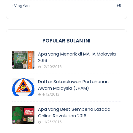
Vlog Yani
(4)
POPULAR BULAN INI
Apa yang Menarik di MAHA Malaysia
2016
12/10/2016
EVENT
COVERAGE
Daftar Sukarelawan Pertahanan
Awam Malaysia (JPAM)
4/12/2013
ORANG
AWAM
Apa yang Best Sempena Lazada
Online Revolution 2016
11/25/2016
EVENT