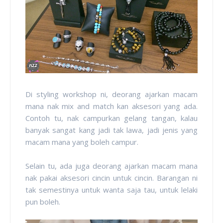
Di styling workshop ni, deorang ajarkan macam
mana nak mix and match kan aksesori yang ada.
Contoh tu, nak campurkan gelang tangan, kalau
banyak sangat kang jadi tak lawa, jadi jenis yang
macam mana yang boleh campur.
Selain tu, ada juga deorang ajarkan macam mana
nak pakai aksesori cincin untuk cincin. Barangan ni
tak semestinya untuk wanta saja tau, untuk lelaki
pun boleh.