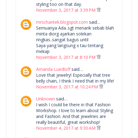
styling too on that day.
November 3, 2017 at 3:39 PM
mrschantek.blogspot.com
said…
Semuanya Ada..sgt menarik sebab blah
minta diorg ajarkan solekan
ringkas..sangat bagus until
Saya yang langsung x tau tentang
mekap
November 3, 2017 at 8:10 PM
Amanda Luedloff
said…
Love that jewelry! Especially that tree
belly chain, I think I need that in my life!
November 3, 2017 at 10:24 PM
Unknown
said…
I wish I could be there in that Fashion
Workshop. I love to learn about Styling
and Fashion. And that jewelries are
really beautiful, great workshop!
November 4, 2017 at 9:30 AM