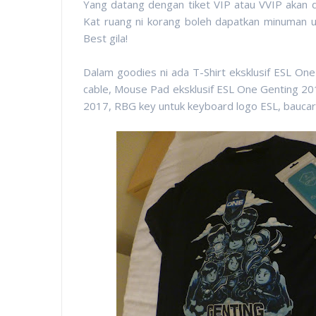
Yang datang dengan tiket VIP atau VVIP akan 
Kat ruang ni korang boleh dapatkan minuman 
Best gila!
Dalam goodies ni ada T-Shirt eksklusif ESL On
cable, Mouse Pad eksklusif ESL One Genting 201
2017, RBG key untuk keyboard logo ESL, baucar m