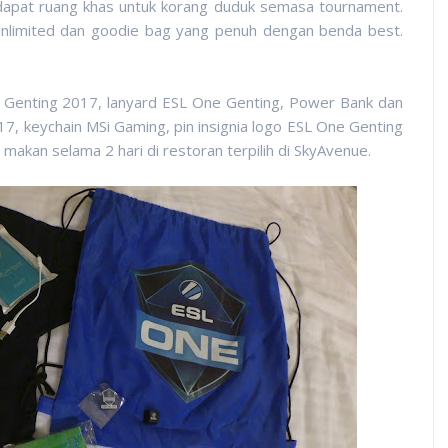
dapat ruang khas untuk korang duduk semasa tournament.
unlimited dan goodie bag yang penuh dengan benda best.
e Genting 2017, lanyard ESL One Genting, Power Bank dan
7, keychain MSi Gaming, pin insignia logo ESL One Genting
akan selama 2 hari di restoran terpilih di SkyAvenue.