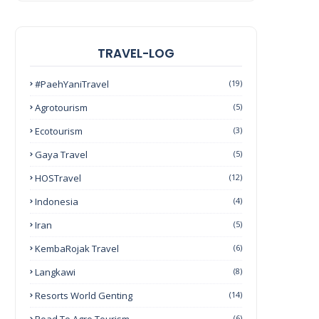
TRAVEL-LOG
#PaehYaniTravel
(19)
Agrotourism
(5)
Ecotourism
(3)
Gaya Travel
(5)
HOSTravel
(12)
Indonesia
(4)
Iran
(5)
KembaRojak Travel
(6)
Langkawi
(8)
Resorts World Genting
(14)
(6)