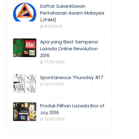
COVERAGE
Daftar Sukarelawan
Pertahanan Awam Malaysia
(JPAM)
ORANG
4/12/2013
AWAM
Apa yang Best Sempena
Lazada Online Revolution
2016
EVENT
11/25/2016
COVERAGE
Spontaneous Thursday #17
12/12/2013
POEM/QUOT
E
Produk Pilihan Lazada Box of
Joy 2016
12/02/2016
COOL
THINGS