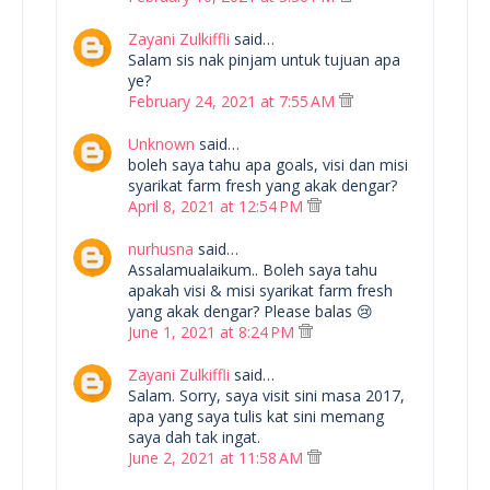
Zayani Zulkiffli
said…
Salam sis nak pinjam untuk tujuan apa
ye?
February 24, 2021 at 7:55 AM
Unknown
said…
boleh saya tahu apa goals, visi dan misi
syarikat farm fresh yang akak dengar?
April 8, 2021 at 12:54 PM
nurhusna
said…
Assalamualaikum.. Boleh saya tahu
apakah visi & misi syarikat farm fresh
yang akak dengar? Please balas 😢
June 1, 2021 at 8:24 PM
Zayani Zulkiffli
said…
Salam. Sorry, saya visit sini masa 2017,
apa yang saya tulis kat sini memang
saya dah tak ingat.
June 2, 2021 at 11:58 AM