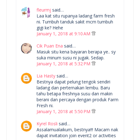
fleurmj
said…
Laa kat situ rupanya ladang farm fresh
ni. Tumbuh tanduk sakit mcm tumbuh
gigi ke? Hehe
January 1, 2018 at 9:10 AM
Cik Puan Ena
said…
Masuk situ kena bayaran berapa ye.. sy
suka minum susu ni jugak. Sedap.
January 1, 2018 at 5:32 PM
Lia Hasty
said…
Bestnya dapat pelung tengok sendiri
ladang dan perternakan lembu. Baru
tahu betapa freshnya susu dan makin
berani dan percaya dengan produk Farm
Fresh ni.
January 1, 2018 at 5:50 PM
Kyrel Rosli
said…
Assalamualaikum, bestnya!!! Macam nak
dapat invitation join event2 or activities