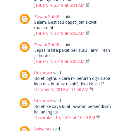
January 4, 2018 at 6:01 AM
Zayani Zulkiffli
said…
Salam. Best tau dapat join aktiviti
macam ni.
January 4, 2018 at 6:02 AM
Zayani Zulkiffli
said…
Lepas ni kita pakat beli susu Farm Fresh
je la ok Lia.
January 4, 2018 at 6:02 AM
Unknown
said…
Boleh bgthu x cara nk berursn dgn siapa
klau nak buat lwtn knk2 tbka ke sini??
October 4, 2019 at 11:50 AM
Unknown
said…
Boleh ke saya buat lawatan persendirian
ke ladang itu
December 15, 2019 at 10:50 PM
AnisahAli
said…