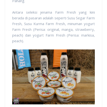
Pahang.
Antara seleksi jenama Farm Fresh yang kini
berada di pasaran adalah seperti Susu Segar Farm
Fresh, Susu Kurma Farm Fresh, minuman yogurt
Farm Fresh (Perisa: original, manga, strawberry,
peach) dan yogurt Farm Fresh (Perisa: markisa,
peach).