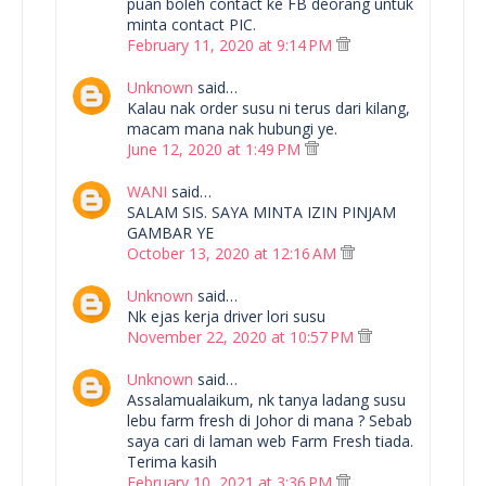
puan boleh contact ke FB deorang untuk
minta contact PIC.
February 11, 2020 at 9:14 PM
Unknown
said…
Kalau nak order susu ni terus dari kilang,
macam mana nak hubungi ye.
June 12, 2020 at 1:49 PM
WANI
said…
SALAM SIS. SAYA MINTA IZIN PINJAM
GAMBAR YE
October 13, 2020 at 12:16 AM
Unknown
said…
Nk ejas kerja driver lori susu
November 22, 2020 at 10:57 PM
Unknown
said…
Assalamualaikum, nk tanya ladang susu
lebu farm fresh di Johor di mana ? Sebab
saya cari di laman web Farm Fresh tiada.
Terima kasih
February 10, 2021 at 3:36 PM