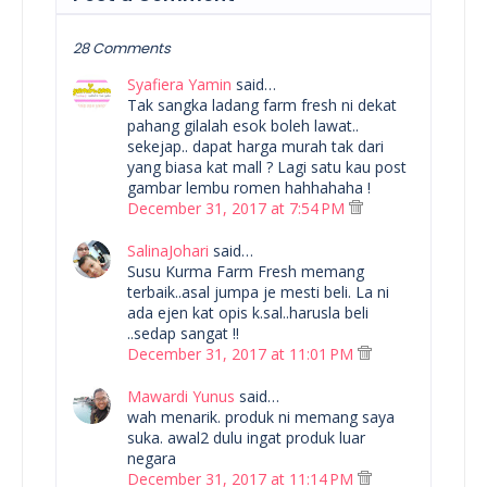
28 Comments
Syafiera Yamin
said…
Tak sangka ladang farm fresh ni dekat
pahang gilalah esok boleh lawat..
sekejap.. dapat harga murah tak dari
yang biasa kat mall ? Lagi satu kau post
gambar lembu romen hahhahaha !
December 31, 2017 at 7:54 PM
SalinaJohari
said…
Susu Kurma Farm Fresh memang
terbaik..asal jumpa je mesti beli. La ni
ada ejen kat opis k.sal..harusla beli
..sedap sangat !!
December 31, 2017 at 11:01 PM
Mawardi Yunus
said…
wah menarik. produk ni memang saya
suka. awal2 dulu ingat produk luar
negara
December 31, 2017 at 11:14 PM