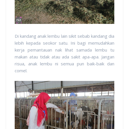
Di kandang anak lembu lain sikit sebab kandang dia
lebih kepada seokor satu. Ini bagi memudahkan
kerja pemantauan nak lihat samada lembu tu
makan atau tidak atau ada sakit apa-apa. Jangan
risua, anak lembu ni semua pun baik-baik dan
comel.