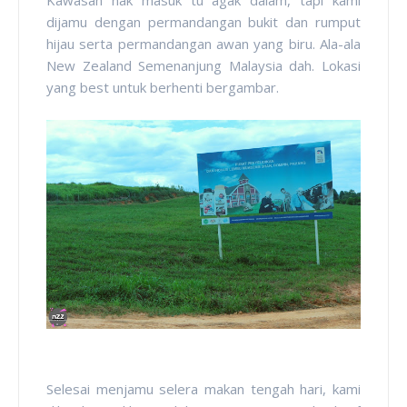
Kawasan nak masuk tu agak dalam, tapi kami
dijamu dengan permandangan bukit dan rumput
hijau serta permandangan awan yang biru. Ala-ala
New Zealand Semenanjung Malaysia dah. Lokasi
yang best untuk berhenti bergambar.
Selesai menjamu selera makan tengah hari, kami