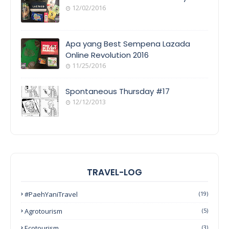
12/02/2016
Apa yang Best Sempena Lazada
Online Revolution 2016
11/25/2016
Spontaneous Thursday #17
12/12/2013
TRAVEL-LOG
#PaehYaniTravel
(19)
Agrotourism
(5)
Ecotourism
(3)