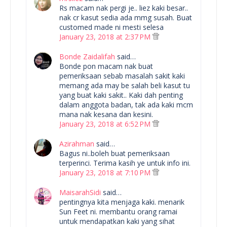
Rs macam nak pergi je.. liez kaki besar..
nak cr kasut sedia ada mmg susah. Buat
customed made ni mesti selesa
January 23, 2018 at 2:37 PM
Bonde Zaidalifah
said…
Bonde pon macam nak buat
pemeriksaan sebab masalah sakit kaki
memang ada may be salah beli kasut tu
yang buat kaki sakit.. Kaki dah penting
dalam anggota badan, tak ada kaki mcm
mana nak kesana dan kesini.
January 23, 2018 at 6:52 PM
Azirahman
said…
Bagus ni..boleh buat pemeriksaan
terperinci. Terima kasih ye untuk info ini.
January 23, 2018 at 7:10 PM
MaisarahSidi
said…
pentingnya kita menjaga kaki. menarik
Sun Feet ni. membantu orang ramai
untuk mendapatkan kaki yang sihat