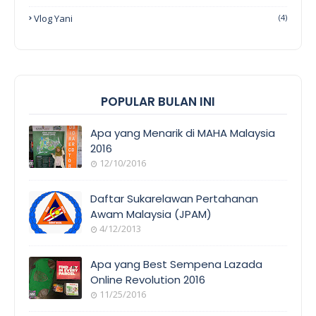
Vlog Yani
(4)
POPULAR BULAN INI
Apa yang Menarik di MAHA Malaysia
2016
12/10/2016
EVENT
COVERAGE
Daftar Sukarelawan Pertahanan
Awam Malaysia (JPAM)
4/12/2013
ORANG
AWAM
Apa yang Best Sempena Lazada
Online Revolution 2016
11/25/2016
EVENT