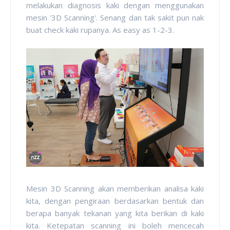
melakukan diagnosis kaki dengan menggunakan
mesin '3D Scanning'. Senang dan tak sakit pun nak
buat check kaki rupanya. As easy as 1-2-3.
Mesin 3D Scanning akan memberikan analisa kaki
kita, dengan pengiraan berdasarkan bentuk dan
berapa banyak tekanan yang kita berikan di kaki
kita. Ketepatan scanning ini boleh mencecah