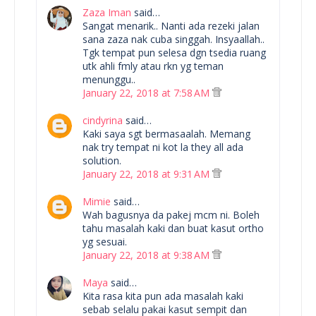
Zaza Iman
said…
Sangat menarik.. Nanti ada rezeki jalan
sana zaza nak cuba singgah. Insyaallah..
Tgk tempat pun selesa dgn tsedia ruang
utk ahli fmly atau rkn yg teman
menunggu..
January 22, 2018 at 7:58 AM
cindyrina
said…
Kaki saya sgt bermasaalah. Memang
nak try tempat ni kot la they all ada
solution.
January 22, 2018 at 9:31 AM
Mimie
said…
Wah bagusnya da pakej mcm ni. Boleh
tahu masalah kaki dan buat kasut ortho
yg sesuai.
January 22, 2018 at 9:38 AM
Maya
said…
Kita rasa kita pun ada masalah kaki
sebab selalu pakai kasut sempit dan