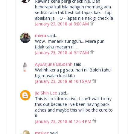
Rawlins kena pergi check nie. Dah
beberapa kali bila bangun memang ada
sedikit rasa tak best kat tapak kaki - tapi
abaikan je. TQ - lepas nie nak gi check la
January 23, 2018 at 8:00 AM
miera
said…
Wow.. menarik sungguh... Miera pun
tidak tahu macam ni...
January 23, 2018 at 9:17 AM
AyuArjuna BiGoshh
said…
Wahhh kena pg satu hari ni. Boleh tahu
ttg masalah kaki kita
January 23, 2018 at 10:16 AM
Jia Shin Lee
said…
This is so informative, I can't wait to try
this out because I've been having back
aches and maybe this will be the cure to
it.
January 23, 2018 at 12:54 PM
mrsliez
said…