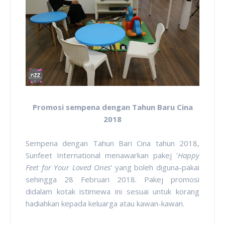
Promosi sempena dengan Tahun Baru Cina
2018
Sempena dengan Tahun Bari Cina tahun 2018,
Sunfeet International menawarkan pakej '
Happy
Feet for Your Loved Ones
' yang boleh diguna-pakai
sehingga 28 Februari 2018. Pakej promosi
didalam kotak istimewa ini sesuai untuk korang
hadiahkan kepada keluarga atau kawan-kawan.