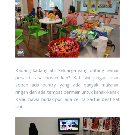
Kadang-kadang ahli keluarga yang datang teman
pesakit rasa bosan kan? Kat sini jangan risau
sebab ada pantry yang ada banyak makanan
ringan dan ada tempat bermain untuk kanak-kanak.
Kalau bawa budak pun ada cerita kartun best kat
sini.