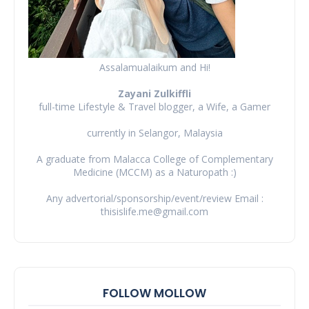
Assalamualaikum and Hi!
Zayani Zulkiffli
full-time Lifestyle & Travel blogger, a Wife, a Gamer
currently in Selangor, Malaysia
A graduate from Malacca College of Complementary
Medicine (MCCM) as a Naturopath :)
Any advertorial/sponsorship/event/review Email :
thisislife.me@gmail.com
FOLLOW MOLLOW