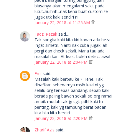
pada bahagian tulang punggung dan
biasanya akan mengalami sakit pada
lutut..huihhh...nak kena buat customize
jugak utk kaki sendiri ni
January 22, 2018 at 11:25 AM
Fadzi Razak
said…
Tak sangka kaki kita kiri kanan ada beza.
Ingat simetri. Nanti nak cuba jugak lah
pergi dan check sekali. Mana tau ada
masalah kan. At least boleh detect awal
January 22, 2018 at 2:04 PM
Emi
said…
Masalah kaki berbau ke ? Hehe. Tak
dinafikan sebenarnya mslh kaki ni yg
selalu org terlepas pandang. sebab kaki
berada paling bawah sekali. so org ramai
ambik mudah tak jg sgt. pdhl kaki tu
penting, kaki yg tampung berat badan
kita bila kita berdiri.
January 22, 2018 at 2:20 PM
Zharif Azis
said…