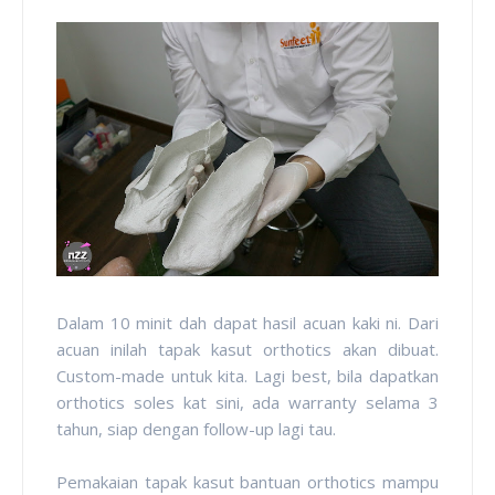
Dalam 10 minit dah dapat hasil acuan kaki ni. Dari
acuan inilah tapak kasut orthotics akan dibuat.
Custom-made untuk kita. Lagi best, bila dapatkan
orthotics soles kat sini, ada warranty selama 3
tahun, siap dengan follow-up lagi tau.
Pemakaian tapak kasut bantuan orthotics mampu