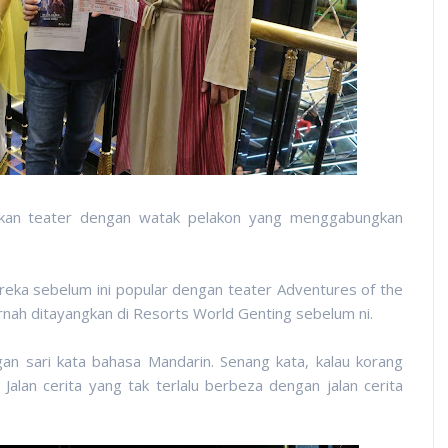
kan teater dengan watak pelakon yang menggabungkan
ereka sebelum ini popular dengan teater Adventures of the
ah ditayangkan di Resorts World Genting sebelum ni.
an sari kata bahasa Mandarin. Senang kata, kalau korang
 Jalan cerita yang tak terlalu berbeza dengan jalan cerita