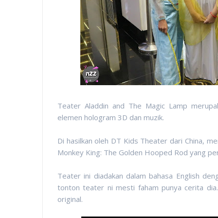
Teater Aladdin and The Magic Lamp merupa
elemen hologram 3D dan muzik.
Di hasilkan oleh DT Kids Theater dari China, m
Monkey King: The Golden Hooped Rod yang pern
Teater ini diadakan dalam bahasa English deng
tonton teater ni mesti faham punya cerita dia.
original.