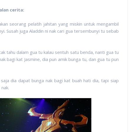
alan cerita:
akan seorang pelatih jahitan yang miskin untuk mengambil
yi. Susah juga Aladdin ni nak cari gua tersembunyi tu sebab
 tak tahu dalam gua tu kalau sentuh satu benda, nanti gua tu
ak bagi kat Jasmine, dia pun amik bunga tu, dan gua tu pun
 saja dia dapat bunga nak bagi kat buah hati dia, tapi siap
 nak.