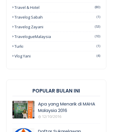
Travel & Hotel
(80)
Travelog Sabah
(1)
Travelog Zayani
(53)
TravelogueMalaysia
(10)
Turki
(1)
Vlog Yani
(4)
POPULAR BULAN INI
Apa yang Menarik di MAHA
Malaysia 2016
12/10/2016
EVENT
COVERAGE
Daftar Sukarelawan