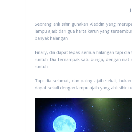
J
Seorang ahli sihir gunakan Aladdin yang merup
lampu ajaib dari gua harta karun yang tersembun
banyak halangan.
Finally, dia dapat lepas semua halangan tapi dia
runtuh. Dia ternampak satu bunga, dengan niat n
runtuh.
Tapi dia selamat, dan paling ajaib sekali, bukan
dapat sekali dengan lampu ajaib yang ahli sihir tu