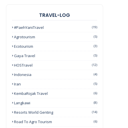
TRAVEL-LOG
#PaehYaniTravel
(19)
Agrotourism
(5)
Ecotourism
(3)
Gaya Travel
(5)
HOSTravel
(12)
Indonesia
(4)
Iran
(5)
KembaRojak Travel
(6)
Langkawi
(8)
Resorts World Genting
(14)
Road To Agro Tourism
(6)