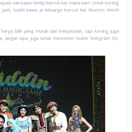
kepala nak bawa family bercuti kat mana kan? Untuk korang
jauh, boleh bawa je keluarga bercuti kat Resorts World
 harga bilik yang murah dan berpatutan, tapi korang juga
na. Jangan lupa juga untuk menonton teater hologram 3D,