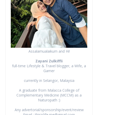
Assalamualaikum and Hi!
Zayani Zulkiffli
full-time Lifestyle & Travel blogger, a Wife, a
Gamer
currently in Selangor, Malaysia
A graduate from Malacca College of
Complementary Medicine (MCCM) as a
Naturopath :)
Any advertorial/sponsorship/event/review
Email : thisislife.me@gmail.com