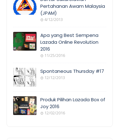
Pertahanan Awam Malaysia
(JPAM)
ORANG
4/12/2013
AWAM
Apa yang Best Sempena
Lazada Online Revolution
2016
EVENT
11/25/2016
COVERAGE
Spontaneous Thursday #17
12/12/2013
POEM/QUOT
E
Produk Pilihan Lazada Box of
Joy 2016
12/02/2016
COOL
THINGS