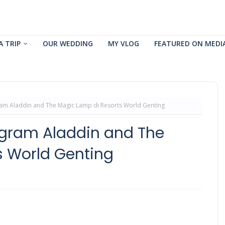
A TRIP
OUR WEDDING
MY VLOG
FEATURED ON MEDI
am Aladdin and The Magic Lamp di Resorts World Genting
ogram Aladdin and The
s World Genting