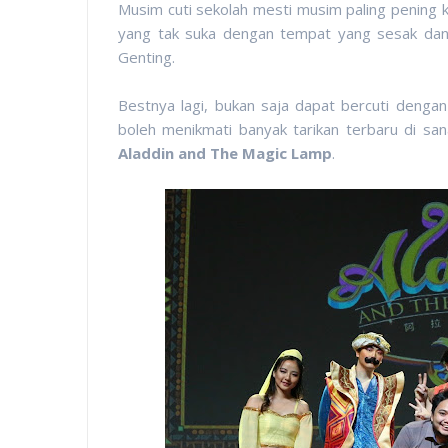
Musim cuti sekolah mesti musim paling pening 
yang tak suka dengan tempat yang sesak dan 
Genting.
Bestnya lagi, bukan saja dapat bercuti dengan
boleh menikmati banyak tarikan terbaru di sa
Aladdin and The Magic Lamp
.