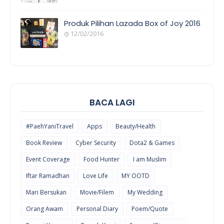
POEM/QUOT
E
Produk Pilihan Lazada Box of Joy 2016
12/02/2016
COOL
THINGS
BACA LAGI
#PaehYaniTravel
Apps
Beauty/Health
Book Review
Cyber Security
Dota2 & Games
Event Coverage
Food Hunter
I am Muslim
Iftar Ramadhan
Love Life
MY OOTD
Mari Bersukan
Movie/Filem
My Wedding
Orang Awam
Personal Diary
Poem/Quote