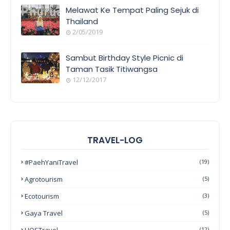
Melawat Ke Tempat Paling Sejuk di
Thailand
2/05/2019
Sambut Birthday Style Picnic di
Taman Tasik Titiwangsa
12/12/2017
TRAVEL-LOG
#PaehYaniTravel
(19)
Agrotourism
(5)
Ecotourism
(3)
Gaya Travel
(5)
HOSTravel
(12)