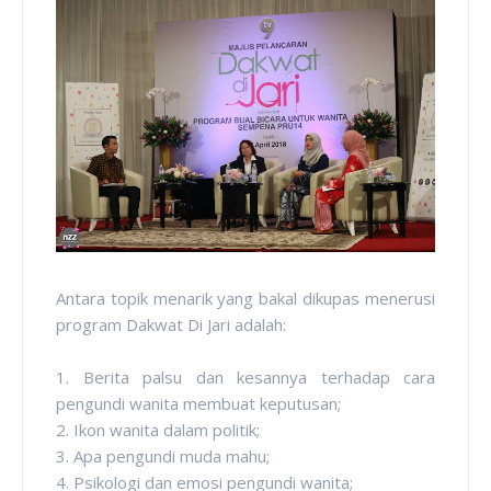
Antara topik menarik yang bakal dikupas menerusi
program Dakwat Di Jari adalah:
1. Berita palsu dan kesannya terhadap cara
pengundi wanita membuat keputusan;
2. Ikon wanita dalam politik;
3. Apa pengundi muda mahu;
4. Psikologi dan emosi pengundi wanita;