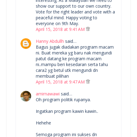
interesting. As a Malaysian we need to
show our support to our own country.
Vote for the right leader and vote with a
peaceful mind. Happy voting to
everyone on 9th May.
April 15, 2018 at 9:41 AM
Hanny Abdullh
said…
Bagus jugak diadakan program macam
ni. Buat mereka yg baru nak mengundi
patut datang ke program macam
ni..mampu beri kesedaran serta tahu
cara2 yg betul utk mengundi dn
membuat pilihan
April 15, 2018 at 9:47 AM
amirnawawi
said…
Oh program politik rupanya.
Ingatkan program kawin kawin..
Hehehe
Semoga program ini sukses dn