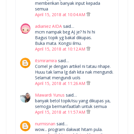
memberikan banyak input kepada
semua
April 15, 2018 at 10:04 AM
adianiez AIDA
said…
mcm nampak beg AJ je? hi hi hi
Bagus topik yg bakal dikupas.
Buka mata. Kongsi ilmu.
April 15, 2018 at 10:12 AM
itsmiramira
said…
Comel je dengan artikel ni tatau nhape.
Huuu tak lama lg dah kita nak mengundi.
Selamat mengundi uols
April 15, 2018 at 11:26 AM
Mawardi Yunus
said…
banyak betol topik/isu yang dikupas ya,
semoga bermanfaatlah untuk semua
April 15, 2018 at 11:57 AM
nurmisnan
said…
wow... program dakwat hitam pula.