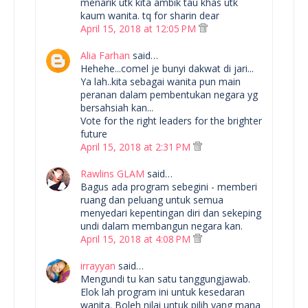
menarik utk kita ambik tau khas utk
kaum wanita. tq for sharin dear
April 15, 2018 at 12:05 PM
Alia Farhan
said…
Hehehe...comel je bunyi dakwat di jari...
Ya lah..kita sebagai wanita pun main
peranan dalam pembentukan negara yg
bersahsiah kan...
Vote for the right leaders for the brighter
future
April 15, 2018 at 2:31 PM
Rawlins GLAM
said…
Bagus ada program sebegini - memberi
ruang dan peluang untuk semua
menyedari kepentingan diri dan sekeping
undi dalam membangun negara kan.
April 15, 2018 at 4:08 PM
irrayyan
said…
Mengundi tu kan satu tanggungjawab.
Elok lah program ini untuk kesedaran
wanita. Boleh nilai untuk pilih yang mana