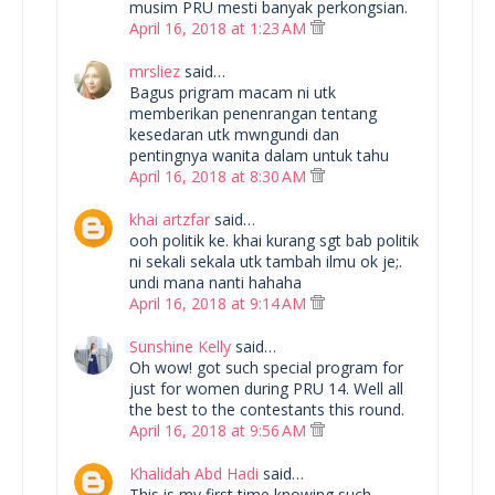
musim PRU mesti banyak perkongsian.
April 16, 2018 at 1:23 AM
mrsliez
said…
Bagus prigram macam ni utk
memberikan penenrangan tentang
kesedaran utk mwngundi dan
pentingnya wanita dalam untuk tahu
April 16, 2018 at 8:30 AM
khai artzfar
said…
ooh politik ke. khai kurang sgt bab politik
ni sekali sekala utk tambah ilmu ok je;.
undi mana nanti hahaha
April 16, 2018 at 9:14 AM
Sunshine Kelly
said…
Oh wow! got such special program for
just for women during PRU 14. Well all
the best to the contestants this round.
April 16, 2018 at 9:56 AM
Khalidah Abd Hadi
said…
This is my first time knowing such