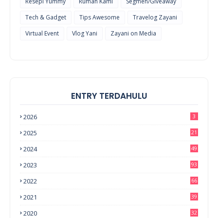
Resepi Yummy
Rumah Kami
Segmen/Giveaway
Tech & Gadget
Tips Awesome
Travelog Zayani
Virtual Event
Vlog Yani
Zayani on Media
ENTRY TERDAHULU
2026
3
2025
21
2024
49
2023
93
2022
66
2021
39
2020
32