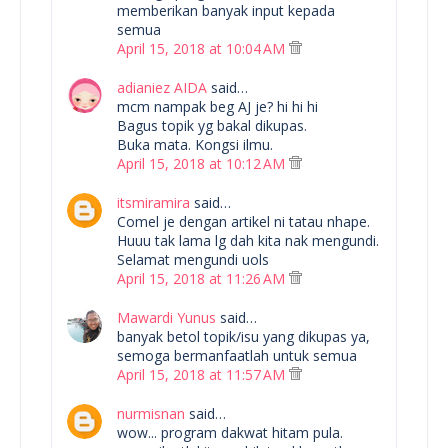
memberikan banyak input kepada
semua
April 15, 2018 at 10:04 AM
adianiez AIDA
said…
mcm nampak beg AJ je? hi hi hi
Bagus topik yg bakal dikupas.
Buka mata. Kongsi ilmu.
April 15, 2018 at 10:12 AM
itsmiramira
said…
Comel je dengan artikel ni tatau nhape.
Huuu tak lama lg dah kita nak mengundi.
Selamat mengundi uols
April 15, 2018 at 11:26 AM
Mawardi Yunus
said…
banyak betol topik/isu yang dikupas ya,
semoga bermanfaatlah untuk semua
April 15, 2018 at 11:57 AM
nurmisnan
said…
wow... program dakwat hitam pula.