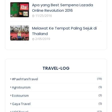
Apa yang Best Sempena Lazada
Online Revolution 2016
11/25/2016
Melawat Ke Tempat Paling Sejuk di
Thailand
2/05/2019
TRAVEL-LOG
#PaehYaniTravel
(19)
Agrotourism
(5)
Ecotourism
(3)
Gaya Travel
(5)
HOSTravel
(12)