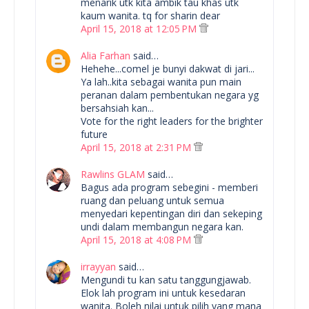
menarik utk kita ambik tau khas utk
kaum wanita. tq for sharin dear
April 15, 2018 at 12:05 PM
Alia Farhan
said…
Hehehe...comel je bunyi dakwat di jari...
Ya lah..kita sebagai wanita pun main
peranan dalam pembentukan negara yg
bersahsiah kan...
Vote for the right leaders for the brighter
future
April 15, 2018 at 2:31 PM
Rawlins GLAM
said…
Bagus ada program sebegini - memberi
ruang dan peluang untuk semua
menyedari kepentingan diri dan sekeping
undi dalam membangun negara kan.
April 15, 2018 at 4:08 PM
irrayyan
said…
Mengundi tu kan satu tanggungjawab.
Elok lah program ini untuk kesedaran
wanita. Boleh nilai untuk pilih yang mana