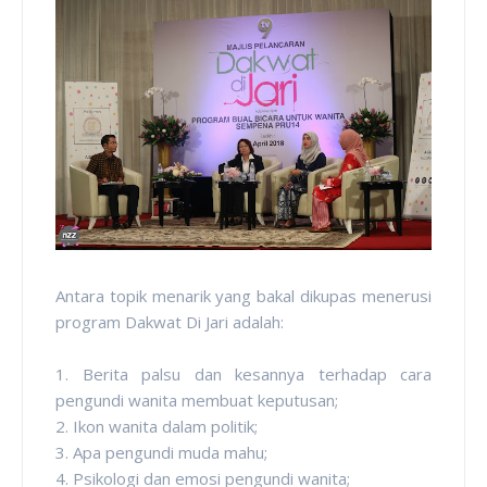
Antara topik menarik yang bakal dikupas menerusi
program Dakwat Di Jari adalah:
1. Berita palsu dan kesannya terhadap cara
pengundi wanita membuat keputusan;
2. Ikon wanita dalam politik;
3. Apa pengundi muda mahu;
4. Psikologi dan emosi pengundi wanita;