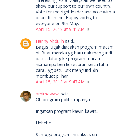
interesting. As a Malaysian we need to
show our support to our own country.
Vote for the right leader and vote with a
peaceful mind. Happy voting to
everyone on 9th May.
April 15, 2018 at 9:41 AM
Hanny Abdullh
said…
Bagus jugak diadakan program macam
ni. Buat mereka yg baru nak mengundi
patut datang ke program macam
ni..mampu beri kesedaran serta tahu
cara2 yg betul utk mengundi dn
membuat pilihan
April 15, 2018 at 9:47 AM
amirnawawi
said…
Oh program politik rupanya.
Ingatkan program kawin kawin..
Hehehe
Semoga program ini sukses dn