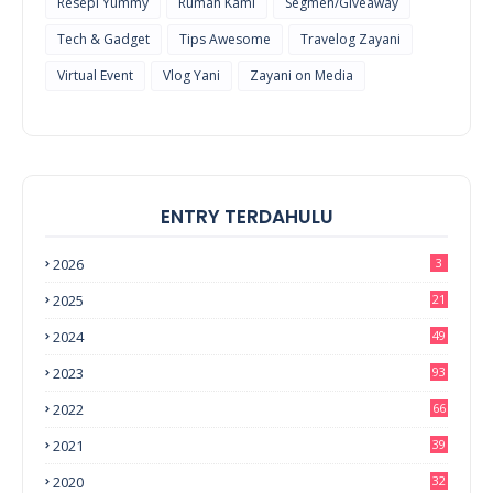
Resepi Yummy
Rumah Kami
Segmen/Giveaway
Tech & Gadget
Tips Awesome
Travelog Zayani
Virtual Event
Vlog Yani
Zayani on Media
ENTRY TERDAHULU
2026
3
2025
21
2024
49
2023
93
2022
66
2021
39
2020
32