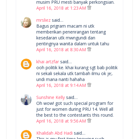
musim PRU mesti banyak perkongsian.
April 16, 2018 at 1:23 AM
mrsliez
said…
Bagus prigram macam ni utk
memberikan penenrangan tentang
kesedaran utk mwngundi dan
pentingnya wanita dalam untuk tahu
April 16, 2018 at 8:30 AM
khai artzfar
said…
ooh politik ke. khai kurang sgt bab politik
ni sekali sekala utk tambah ilmu ok je;.
undi mana nanti hahaha
April 16, 2018 at 9:14 AM
Sunshine Kelly
said…
Oh wow! got such special program for
just for women during PRU 14. Well all
the best to the contestants this round.
April 16, 2018 at 9:56 AM
Khalidah Abd Hadi
said…
This is my first time knowing such