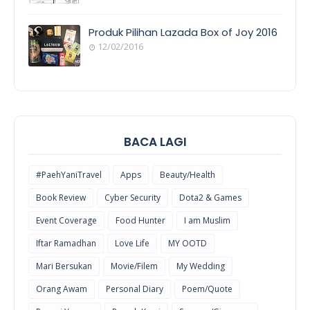
POEM/QUOT
E
Produk Pilihan Lazada Box of Joy 2016
12/02/2016
COOL
THINGS
BACA LAGI
#PaehYaniTravel
Apps
Beauty/Health
Book Review
Cyber Security
Dota2 & Games
Event Coverage
Food Hunter
I am Muslim
Iftar Ramadhan
Love Life
MY OOTD
Mari Bersukan
Movie/Filem
My Wedding
Orang Awam
Personal Diary
Poem/Quote