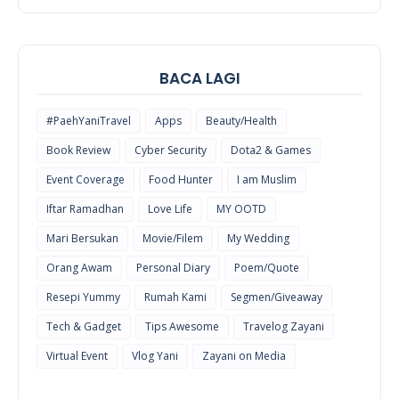
E
BACA LAGI
#PaehYaniTravel
Apps
Beauty/Health
Book Review
Cyber Security
Dota2 & Games
Event Coverage
Food Hunter
I am Muslim
Iftar Ramadhan
Love Life
MY OOTD
Mari Bersukan
Movie/Filem
My Wedding
Orang Awam
Personal Diary
Poem/Quote
Resepi Yummy
Rumah Kami
Segmen/Giveaway
Tech & Gadget
Tips Awesome
Travelog Zayani
Virtual Event
Vlog Yani
Zayani on Media