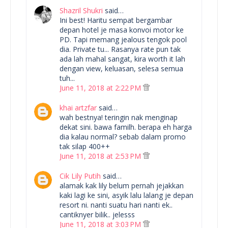
Shazril Shukri
said…
Ini best! Haritu sempat bergambar
depan hotel je masa konvoi motor ke
PD. Tapi memang jealous tengok pool
dia. Private tu... Rasanya rate pun tak
ada lah mahal sangat, kira worth it lah
dengan view, keluasan, selesa semua
tuh...
June 11, 2018 at 2:22 PM
khai artzfar
said…
wah bestnya! teringin nak menginap
dekat sini. bawa familh. berapa eh harga
dia kalau normal? sebab dalam promo
tak silap 400++
June 11, 2018 at 2:53 PM
Cik Lily Putih
said…
alamak kak lily belum pernah jejakkan
kaki lagi ke sini, asyik lalu lalang je depan
resort ni. nanti suatu hari nanti ek..
cantiknyer bilik.. jelesss
June 11, 2018 at 3:03 PM