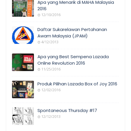
Apa yang Menarik di MAHA Malaysia
2016
12/10/2016
EVENT
COVERAGE
Daftar Sukarelawan Pertahanan
Awam Malaysia (JPAM)
4/12/2013
ORANG
AWAM
Apa yang Best Sempena Lazada
Online Revolution 2016
11/25/2016
EVENT
COVERAGE
Produk Pilihan Lazada Box of Joy 2016
12/02/2016
COOL
THINGS
Spontaneous Thursday #17
12/12/2013
POEM/QUOT