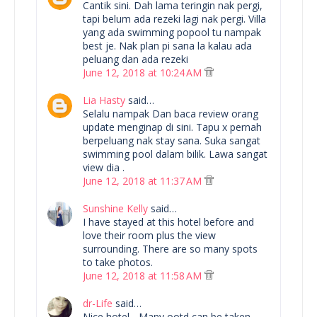
Cantik sini. Dah lama teringin nak pergi,
tapi belum ada rezeki lagi nak pergi. Villa
yang ada swimming popool tu nampak
best je. Nak plan pi sana la kalau ada
peluang dan ada rezeki
June 12, 2018 at 10:24 AM
Lia Hasty
said…
Selalu nampak Dan baca review orang
update menginap di sini. Tapu x pernah
berpeluang nak stay sana. Suka sangat
swimming pool dalam bilik. Lawa sangat
view dia .
June 12, 2018 at 11:37 AM
Sunshine Kelly
said…
I have stayed at this hotel before and
love their room plus the view
surrounding. There are so many spots
to take photos.
June 12, 2018 at 11:58 AM
dr-Life
said…
Nice hotel... Many ootd can be taken