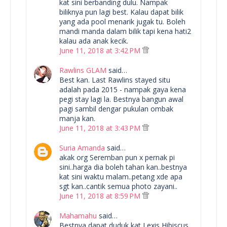
kat sini berbanding dulu. Nampak
biliknya pun lagi best. Kalau dapat bilik
yang ada pool menarik jugak tu. Boleh
mandi manda dalam bilik tapi kena hati2
kalau ada anak kecik.
June 11, 2018 at 3:42 PM
Rawlins GLAM
said…
Best kan. Last Rawlins stayed situ
adalah pada 2015 - nampak gaya kena
pegi stay lagi la. Bestnya bangun awal
pagi sambil dengar pukulan ombak
manja kan.
June 11, 2018 at 3:43 PM
Suria Amanda
said…
akak org Seremban pun x pernak pi
sini..harga dia boleh tahan kan..bestnya
kat sini waktu malam..petang xde apa
sgt kan..cantik semua photo zayani..
June 11, 2018 at 8:59 PM
Mahamahu
said…
Bestnya dapat duduk kat Lexis Hibiscus