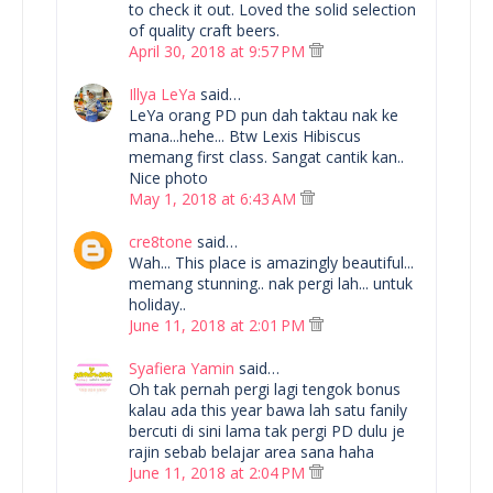
to check it out. Loved the solid selection
of quality craft beers.
April 30, 2018 at 9:57 PM
Illya LeYa
said…
LeYa orang PD pun dah taktau nak ke
mana...hehe... Btw Lexis Hibiscus
memang first class. Sangat cantik kan..
Nice photo
May 1, 2018 at 6:43 AM
cre8tone
said…
Wah... This place is amazingly beautiful...
memang stunning.. nak pergi lah... untuk
holiday..
June 11, 2018 at 2:01 PM
Syafiera Yamin
said…
Oh tak pernah pergi lagi tengok bonus
kalau ada this year bawa lah satu fanily
bercuti di sini lama tak pergi PD dulu je
rajin sebab belajar area sana haha
June 11, 2018 at 2:04 PM