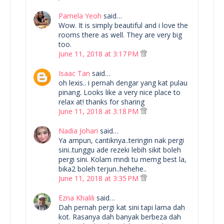
Pamela Yeoh
said…
Wow. It is simply beautiful and i love the
rooms there as well. They are very big
too.
June 11, 2018 at 3:17 PM
Isaac Tan
said…
oh lexis.. i pernah dengar yang kat pulau
pinang. Looks like a very nice place to
relax at! thanks for sharing
June 11, 2018 at 3:18 PM
Nadia Johari
said…
Ya ampun, cantiknya..teringin nak pergi
sini..tunggu ade rezeki lebih sikit boleh
pergi sini. Kolam mndi tu memg best la,
bika2 boleh terjun..hehehe..
June 11, 2018 at 3:35 PM
Ezna Khalili
said…
Dah pernah pergi kat sini tapi lama dah
kot. Rasanya dah banyak berbeza dah