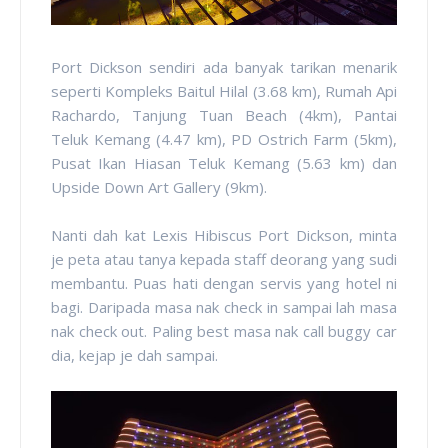
Port Dickson sendiri ada banyak tarikan menarik
seperti Kompleks Baitul Hilal (3.68 km), Rumah Api
Rachardo, Tanjung Tuan Beach (4km), Pantai
Teluk Kemang (4.47 km), PD Ostrich Farm (5km),
Pusat Ikan Hiasan Teluk Kemang (5.63 km) dan
Upside Down Art Gallery (9km).
Nanti dah kat Lexis Hibiscus Port Dickson, minta
je peta atau tanya kepada staff deorang yang sudi
membantu. Puas hati dengan servis yang hotel ni
bagi. Daripada masa nak check in sampai lah masa
nak check out. Paling best masa nak call buggy car
dia, kejap je dah sampai.