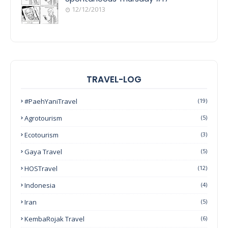
12/12/2013
TRAVEL-LOG
#PaehYaniTravel
(19)
Agrotourism
(5)
Ecotourism
(3)
Gaya Travel
(5)
HOSTravel
(12)
Indonesia
(4)
Iran
(5)
KembaRojak Travel
(6)