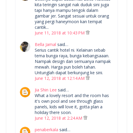
kita teringin sangat nak duduk sini juga
tapi hanya mampu tengok dalam
gambar jer. Sangat sesuai untuk orang
yang pergi haneymoon kan tempat
cantik...
June 11, 2018 at 10:43 PM
Bella Jamal
said…
Serius cantik hotel ni. Kelainan sebab
tema bunga raya, bunga kebangsaaan.
Nampak design dan semuanya nampak
mewah. Harga pun boleh tahan.
Untunglah dapat berkunjung ke sini.
June 12, 2018 at 12:14 AM
Jia Shin Lee
said…
What a lovely resort and the room has
it's own pool and see through glass
panels, kids will love it, gotta plan a
holiday there soon.
June 12, 2018 at 2:24 AM
penaberkala
said…