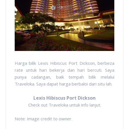
Harga bilik Lexis Hibiscus Port Dickson, berbeza
rate untuk hari bekerja dan hari bercuti. Saya
punya cadangan, baik tempah bilik melalui
Traveloka. Saya dapat harga berbaloi dari situ lah.
Lexis Hibiscus Port Dickson
Check out Traveloka untuk info lanjut.
Note: Image credit to owner.