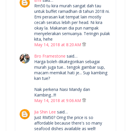
Emi
said…
Rm50 tu kira murah sangat dah tau
untuk buffet ramadhan di tahun 2018 ni.
Emi perasan kat tempat lain mostly
cecah seratus lebih per head. Ni kira
okay la. Makanan dia pun nampak
menyelerakan semuanya. Teringin pulak
kita, hehe
May 14, 2018 at 8:20 AM
Bro Framestone
said…
Harga boleh dikategorikan sebagai
murah juga tue... tengok gambar sup,
macam memikat hati je... Sup kambing
kan tue?
Nak perkena Nasi Mandy dan
Kambing...!!!
May 14, 2018 at 9:06 AM
Jia Shin Lee
said…
Just RM50? Omg the price is so
affordable because there's so many
seafood dishes available as well!