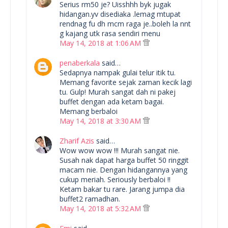
Serius rm50 je? Uisshhh byk jugak
hidangan.yv disediaka .lemag mtupat
rendnag fu dh mcm raga je..boleh la nnt
g kajang utk rasa sendiri menu
May 14, 2018 at 1:06 AM
penaberkala
said…
Sedapnya nampak gulai telur itik tu.
Memang favorite sejak zaman kecik lagi
tu. Gulp! Murah sangat dah ni pakej
buffet dengan ada ketam bagai.
Memang berbaloi
May 14, 2018 at 3:30 AM
Zharif Azis
said…
Wow wow wow !!! Murah sangat nie.
Susah nak dapat harga buffet 50 ringgit
macam nie. Dengan hidangannya yang
cukup meriah. Seriously berbaloi !!
Ketam bakar tu rare. Jarang jumpa dia
buffet2 ramadhan.
May 14, 2018 at 5:32 AM