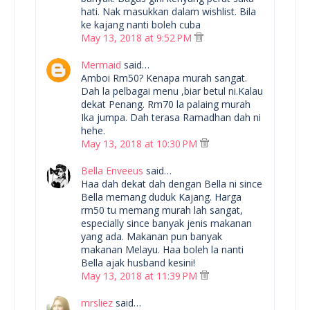
hati. Nak masukkan dalam wishlist. Bila
ke kajang nanti boleh cuba
May 13, 2018 at 9:52 PM
Mermaid
said…
Amboi Rm50? Kenapa murah sangat.
Dah la pelbagai menu ,biar betul ni.Kalau
dekat Penang. Rm70 la palaing murah
Ika jumpa. Dah terasa Ramadhan dah ni
hehe.
May 13, 2018 at 10:30 PM
Bella Enveeus
said…
Haa dah dekat dah dengan Bella ni since
Bella memang duduk Kajang. Harga
rm50 tu memang murah lah sangat,
especially since banyak jenis makanan
yang ada. Makanan pun banyak
makanan Melayu. Haa boleh la nanti
Bella ajak husband kesini!
May 13, 2018 at 11:39 PM
mrsliez
said…