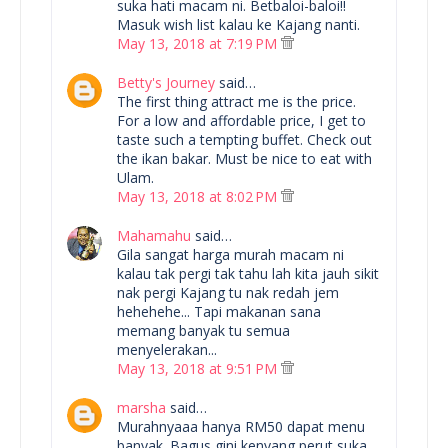
suka hati macam ni. Betbaloi-baloi!!
Masuk wish list kalau ke Kajang nanti.
May 13, 2018 at 7:19 PM
Betty's Journey
said…
The first thing attract me is the price.
For a low and affordable price, I get to
taste such a tempting buffet. Check out
the ikan bakar. Must be nice to eat with
Ulam.
May 13, 2018 at 8:02 PM
Mahamahu
said…
Gila sangat harga murah macam ni
kalau tak pergi tak tahu lah kita jauh sikit
nak pergi Kajang tu nak redah jem
hehehehe... Tapi makanan sana
memang banyak tu semua
menyelerakan...
May 13, 2018 at 9:51 PM
marsha
said…
Murahnyaaa hanya RM50 dapat menu
banyak. Bagus gini kenyang perut suka