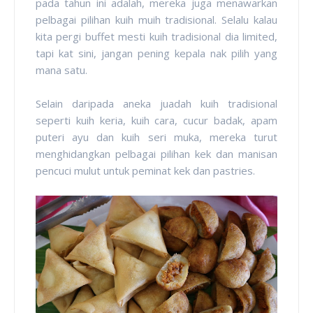
pada tahun ini adalah, mereka juga menawarkan
pelbagai pilihan kuih muih tradisional. Selalu kalau
kita pergi buffet mesti kuih tradisional dia limited,
tapi kat sini, jangan pening kepala nak pilih yang
mana satu.
Selain daripada aneka juadah kuih tradisional
seperti kuih keria, kuih cara, cucur badak, apam
puteri ayu dan kuih seri muka, mereka turut
menghidangkan pelbagai pilihan kek dan manisan
pencuci mulut untuk peminat kek dan pastries.