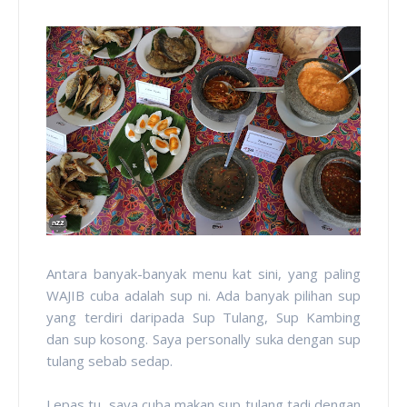
Antara banyak-banyak menu kat sini, yang paling
WAJIB cuba adalah sup ni. Ada banyak pilihan sup
yang terdiri daripada Sup Tulang, Sup Kambing
dan sup kosong. Saya personally suka dengan sup
tulang sebab sedap.
Lepas tu, saya cuba makan sup tulang tadi dengan