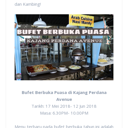
dan Kambing!
Bufet Berbuka Puasa di Kajang Perdana
Avenue
Tarikh: 17 Mei 2018- 12 Jun 2018
Masa: 6.30PM- 10.00PM
Menu terbaru pada bufet berbuka tahun ini adalah