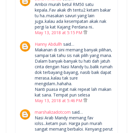
Amboi murah betul RM50 satu
kepala..Fav akak dh tentu2 ketam bakar
tu ha..masakan savuri yang lain
juga..kalau ada kesempatan akak nak
pergi la kat Kajang Perdana ni..
May 13, 2018 at 5:15 PM
Hanny Abdullh
said…
Makanan di sini memang banyak pilihan,
sampai tak tahu sis nak pilih yang mana.
Dalam banyak-banyak tu hati dah jatuh
cinta dengan Nasi Mandy tu..balik rumah
dok terbayang-bayang, nasib baik dapat
merasa..kalau tak sure
mengidam..hahaha.
Nanti puasa ingat nak repeat lah makan
kat sana. Tempat pun selesa
May 13, 2018 at 5:46 PM
marshalizadotcom
said…
Nasi Arab Mandy memang fav
iolss...ketam pun. Harga pun murah
sangat memang berbaloi. Kenyang perut