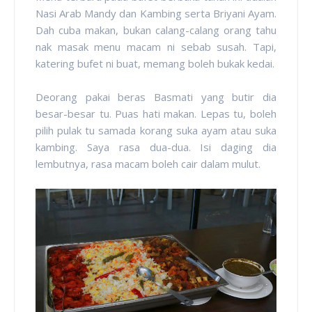
Nasi Arab Mandy dan Kambing serta Briyani Ayam.
Dah cuba makan, bukan calang-calang orang tahu
nak masak menu macam ni sebab susah. Tapi,
katering bufet ni buat, memang boleh bukak kedai.
Deorang pakai beras Basmati yang butir dia
besar-besar tu. Puas hati makan. Lepas tu, boleh
pilih pulak tu samada korang suka ayam atau suka
kambing. Saya rasa dua-dua. Isi daging dia
lembutnya, rasa macam boleh cair dalam mulut.