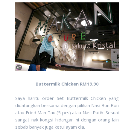
Buttermilk Chicken RM19.90
Saya haritu order Set Buttermilk Chicken yang
didatangkan bersama dengan pilihan Nasi Bon Bon
atau Fried Man Tau (5 pcs) atau Nasi Putih. Sesuai
sangat nak kongsi hidangan ni dengan orang lain
sebab banyak juga ketul ayam dia.