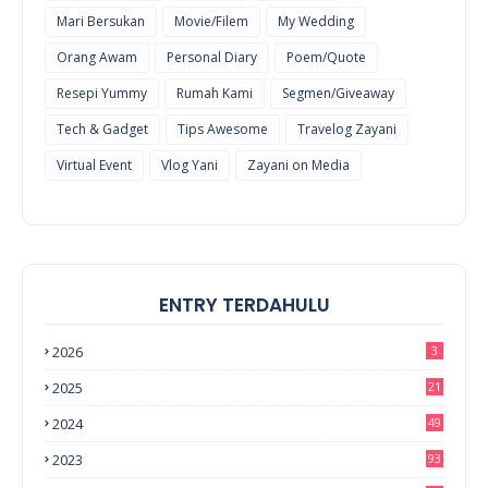
Mari Bersukan
Movie/Filem
My Wedding
Orang Awam
Personal Diary
Poem/Quote
Resepi Yummy
Rumah Kami
Segmen/Giveaway
Tech & Gadget
Tips Awesome
Travelog Zayani
Virtual Event
Vlog Yani
Zayani on Media
ENTRY TERDAHULU
2026
3
2025
21
2024
49
2023
93