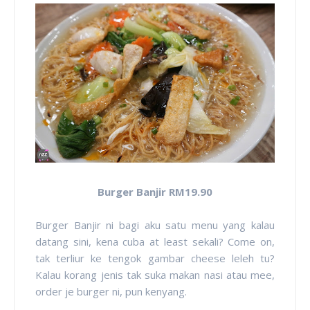
Burger Banjir RM19.90
Burger Banjir ni bagi aku satu menu yang kalau
datang sini, kena cuba at least sekali? Come on,
tak terliur ke tengok gambar cheese leleh tu?
Kalau korang jenis tak suka makan nasi atau mee,
order je burger ni, pun kenyang.