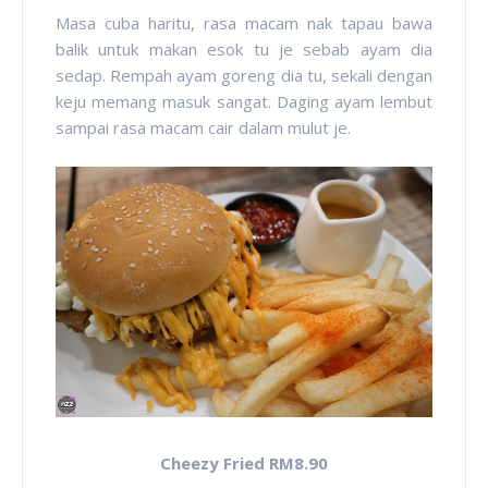
Masa cuba haritu, rasa macam nak tapau bawa
balik untuk makan esok tu je sebab ayam dia
sedap. Rempah ayam goreng dia tu, sekali dengan
keju memang masuk sangat. Daging ayam lembut
sampai rasa macam cair dalam mulut je.
Cheezy Fried RM8.90