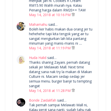
menjilat jari ni. Cookies n Cream
RM15.90 Wahh murah nya. Kalau
Penang harga dalam RM20++ TAW
May 14, 2018 at 10:16 PM
Mahamahu
said…
Boleh ker habis makan dua orang jer tu
hehehehe tapi kita tengok yang air tu
sangat mengiurkan lah kita pantang
minuman yang manis-manis ni ....
May 14, 2018 at 11:19 PM
Huda Halid
said…
Thanks sharing Zayani. pernah datang
sekali jer Melawati Mall. Next time
datang sana nak try la makan di Makan
Culture ni. Macam sedap-sedap jer
semua menu. burger banjir tu tempting
sangat
May 14, 2018 at 11:28 PM
Bonde Zaidalifah
said…
Tak pernah sampai Melawati Mall ni,
Kalau pergi sana nanti, sudah tahu nak