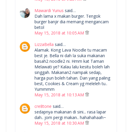
Mawardi Yunus
said…
Dah lama x makan burger. Tengok
burger banjir dia memang mengancam
betol
May 15, 2018 at 10:05 AM
LizzaBella
said…
Alamak. Kong Lava Noodle tu macam
best je. Bella ni dah la suka makanan
basah2 noodle2 ni. Hmm kat Taman
Melawati ye? Kalau lalu kesitu boleh lah
singgah. Makanan2 nampak sedap,
harga pun boleh tahan. Dan yang paling
best, Cookies & Cream yg meleleh tu..
Yummmm
May 15, 2018 at 10:13 AM
cre8tone
said…
sedapnya makanan di sini... rasa lapar
dah.. jom pergi makan.. hahahahaah~
May 15, 2018 at 10:30 AM