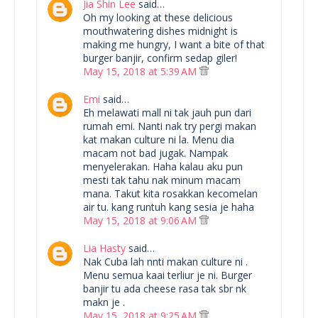
Jia Shin Lee
said…
Oh my looking at these delicious
mouthwatering dishes midnight is
making me hungry, I want a bite of that
burger banjir, confirm sedap giler!
May 15, 2018 at 5:39 AM
Emi
said…
Eh melawati mall ni tak jauh pun dari
rumah emi. Nanti nak try pergi makan
kat makan culture ni la. Menu dia
macam not bad jugak. Nampak
menyelerakan. Haha kalau aku pun
mesti tak tahu nak minum macam
mana. Takut kita rosakkan kecomelan
air tu. kang runtuh kang sesia je haha
May 15, 2018 at 9:06 AM
Lia Hasty
said…
Nak Cuba lah nnti makan culture ni .
Menu semua kaai terliur je ni. Burger
banjir tu ada cheese rasa tak sbr nk
makn je .
May 15, 2018 at 9:25 AM