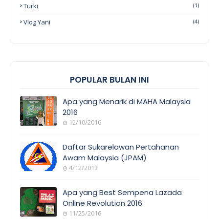
Turki
(1)
Vlog Yani
(4)
POPULAR BULAN INI
Apa yang Menarik di MAHA Malaysia
2016
12/10/2016
EVENT
COVERAGE
Daftar Sukarelawan Pertahanan
Awam Malaysia (JPAM)
4/12/2013
ORANG
AWAM
Apa yang Best Sempena Lazada
Online Revolution 2016
11/25/2016