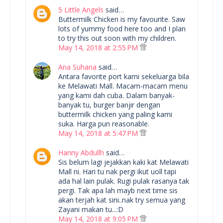
5 Little Angels
said…
Buttermilk Chicken is my favourite. Saw
lots of yummy food here too and I plan
to try this out soon with my children.
May 14, 2018 at 2:55 PM
Ana Suhana
said…
Antara favorite port kami sekeluarga bila
ke Melawati Mall. Macam-macam menu
yang kami dah cuba. Dalam banyak-
banyak tu, burger banjir dengan
buttermilk chicken yang paling kami
suka. Harga pun reasonable.
May 14, 2018 at 5:47 PM
Hanny Abdullh
said…
Sis belum lagi jejakkan kaki kat Melawati
Mall ni. Hari tu nak pergi ikut uoll tapi
ada hal lain pulak. Rugi pulak rasanya tak
pergi. Tak apa lah mayb next time sis
akan terjah kat sini..nak try semua yang
Zayani makan tu...:D
May 14, 2018 at 9:05 PM