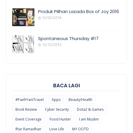
EVENT
COVERAGE
Produk Pilihan Lazada Box of Joy 2016
12/02/2016
COOL
THINGS
Spontaneous Thursday #17
12/12/2013
POEM/QUOT
E
BACA LAGI
#PaehYaniTravel
Apps
Beauty/Health
Book Review
Cyber Security
Dota2 & Games
Event Coverage
Food Hunter
I am Muslim
Iftar Ramadhan
Love Life
MY OOTD