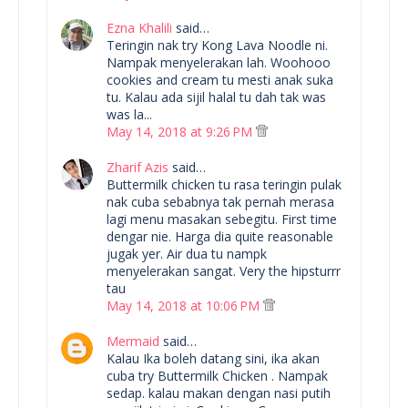
Ezna Khalili
said…
Teringin nak try Kong Lava Noodle ni.
Nampak menyelerakan lah. Woohooo
cookies and cream tu mesti anak suka
tu. Kalau ada sijil halal tu dah tak was
was la...
May 14, 2018 at 9:26 PM
Zharif Azis
said…
Buttermilk chicken tu rasa teringin pulak
nak cuba sebabnya tak pernah merasa
lagi menu masakan sebegitu. First time
dengar nie. Harga dia quite reasonable
jugak yer. Air dua tu nampk
menyelerakan sangat. Very the hipsturrr
tau
May 14, 2018 at 10:06 PM
Mermaid
said…
Kalau Ika boleh datang sini, ika akan
cuba try Buttermilk Chicken . Nampak
sedap. kalau makan dengan nasi putih