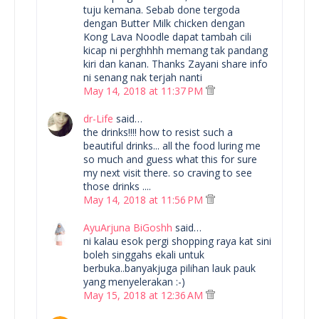
tuju kemana. Sebab done tergoda
dengan Butter Milk chicken dengan
Kong Lava Noodle dapat tambah cili
kicap ni perghhhh memang tak pandang
kiri dan kanan. Thanks Zayani share info
ni senang nak terjah nanti
May 14, 2018 at 11:37 PM
dr-Life
said…
the drinks!!!! how to resist such a
beautiful drinks... all the food luring me
so much and guess what this for sure
my next visit there. so craving to see
those drinks ....
May 14, 2018 at 11:56 PM
AyuArjuna BiGoshh
said…
ni kalau esok pergi shopping raya kat sini
boleh singgahs ekali untuk
berbuka..banyakjuga pilihan lauk pauk
yang menyelerakan :-)
May 15, 2018 at 12:36 AM