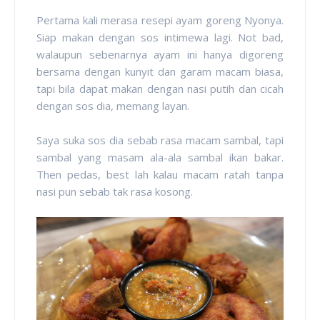
Pertama kali merasa resepi ayam goreng Nyonya.
Siap makan dengan sos intimewa lagi. Not bad,
walaupun sebenarnya ayam ini hanya digoreng
bersama dengan kunyit dan garam macam biasa,
tapi bila dapat makan dengan nasi putih dan cicah
dengan sos dia, memang layan.
Saya suka sos dia sebab rasa macam sambal, tapi
sambal yang masam ala-ala sambal ikan bakar.
Then pedas, best lah kalau macam ratah tanpa
nasi pun sebab tak rasa kosong.