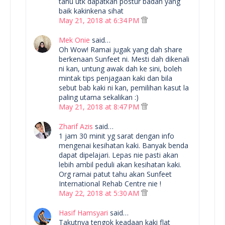
tahu utk dapatkan postur badan yang
baik kakinkena sihat
May 21, 2018 at 6:34 PM
Mek Onie
said…
Oh Wow! Ramai jugak yang dah share
berkenaan Sunfeet ni. Mesti dah dikenali
ni kan, untung awak dah ke sini, boleh
mintak tips penjagaan kaki dan bila
sebut bab kaki ni kan, pemilihan kasut la
paling utama sekalikan :)
May 21, 2018 at 8:47 PM
Zharif Azis
said…
1 jam 30 minit yg sarat dengan info
mengenai kesihatan kaki. Banyak benda
dapat dipelajari. Lepas nie pasti akan
lebih ambil peduli akan kesihatan kaki.
Org ramai patut tahu akan Sunfeet
International Rehab Centre nie !
May 22, 2018 at 5:30 AM
Hasif Hamsyari
said…
Takutnya tengok keadaan kaki flat