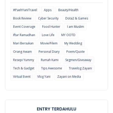
#PaehYaniTravel
Apps
Beauty/Health
Book Review
Cyber Security
Dota2 & Games
Event Coverage
Food Hunter
I am Muslim
Iftar Ramadhan
Love Life
MY OOTD
Mari Bersukan
Movie/Filem
My Wedding
Orang Awam
Personal Diary
Poem/Quote
Resepi Yummy
Rumah Kami
Segmen/Giveaway
Tech & Gadget
Tips Awesome
Travelog Zayani
Virtual Event
Vlog Yani
Zayani on Media
ENTRY TERDAHULU