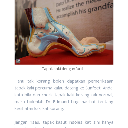
Tapak kaki dengan 'arch'.
Tahu tak korang boleh dapatkan pemeriksaan
tapak kaki percuma kalau datang ke Sunfeet. Andai
kata bila dah check tapak kaki korang tak normal,
maka bolehlah Dr Edmund bagi nasihat tentang
kesihatan kaki kat korang.
Jangan risau, tapak kasut insoles kat sini hanya