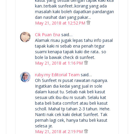
kasut yang sesuai dengan tapak kaki kita
kan..terbaik sunfeet..korang yang ada
masalah kaki boleh dapatkan pandangan
dan nasihat dari yang pakar...
May 21, 2018 at 12:52 PM
Cik Puan Ena
said…
Alamak risau jugak lepas tahu info pasal
tapak kaki ni sebab ena penah tegur
suami kenapa tapak kaki die rata.. so
bole la bawak check di sunfeet.
May 21, 2018 at 1:16 PM
ruby.my Editorial Team
said…
Oh Sunfeet ni pusat rawatan rupanya.
Ingatkan dia kedai yang jual in sole
dalam kasut tu. Sebab nak beli kasut
sesuai utk ibu-ibu ni susah. Selalu kat
bata beli bata comfort atau beli kasut
scholl. Mahal tp tahan 2-3 tahun. Hehe.
Nanti nak cek kaki dekat Sunfeet. Tak
pernah lagi cek, hanya tahu beli kasut
selesa je.
May 21, 2018 at 2:19 PM