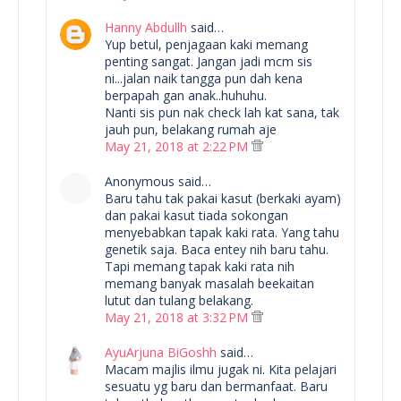
Hanny Abdullh
said…
Yup betul, penjagaan kaki memang
penting sangat. Jangan jadi mcm sis
ni...jalan naik tangga pun dah kena
berpapah gan anak..huhuhu.
Nanti sis pun nak check lah kat sana, tak
jauh pun, belakang rumah aje
May 21, 2018 at 2:22 PM
Anonymous said…
Baru tahu tak pakai kasut (berkaki ayam)
dan pakai kasut tiada sokongan
menyebabkan tapak kaki rata. Yang tahu
genetik saja. Baca entey nih baru tahu.
Tapi memang tapak kaki rata nih
memang banyak masalah beekaitan
lutut dan tulang belakang.
May 21, 2018 at 3:32 PM
AyuArjuna BiGoshh
said…
Macam majlis ilmu jugak ni. Kita pelajari
sesuatu yg baru dan bermanfaat. Baru