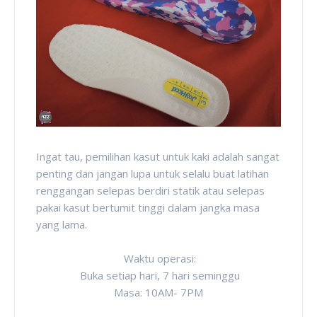
Ingat tau, pemilihan kasut untuk kaki adalah sangat
penting dan jangan lupa untuk selalu buat latihan
renggangan selepas berdiri statik atau selepas
pakai kasut bertumit tinggi dalam jangka masa
yang lama.
Waktu operasi:
Buka setiap hari, 7 hari seminggu
Masa: 10AM- 7PM