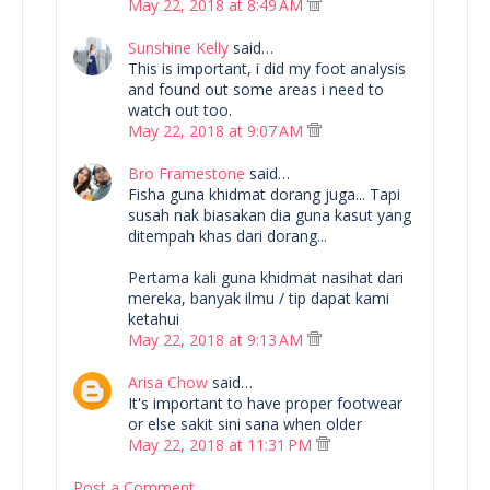
May 22, 2018 at 8:49 AM
Sunshine Kelly
said…
This is important, i did my foot analysis
and found out some areas i need to
watch out too.
May 22, 2018 at 9:07 AM
Bro Framestone
said…
Fisha guna khidmat dorang juga... Tapi
susah nak biasakan dia guna kasut yang
ditempah khas dari dorang...
Pertama kali guna khidmat nasihat dari
mereka, banyak ilmu / tip dapat kami
ketahui
May 22, 2018 at 9:13 AM
Arisa Chow
said…
It's important to have proper footwear
or else sakit sini sana when older
May 22, 2018 at 11:31 PM
Post a Comment