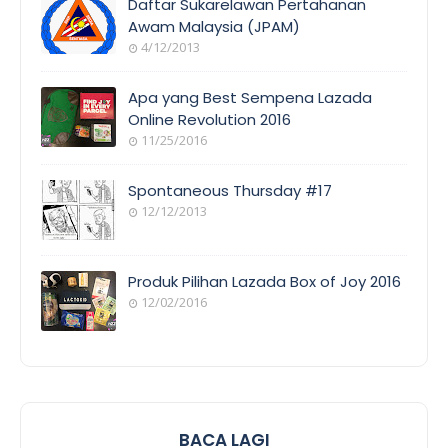
Daftar Sukarelawan Pertahanan
Awam Malaysia (JPAM)
4/12/2013
ORANG
AWAM
Apa yang Best Sempena Lazada
Online Revolution 2016
11/25/2016
EVENT
COVERAGE
Spontaneous Thursday #17
12/12/2013
POEM/QUOT
E
Produk Pilihan Lazada Box of Joy 2016
12/02/2016
COOL
THINGS
BACA LAGI