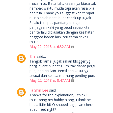
macam tu. Betul lah.. kesannya biasa tak
nampak waktu muda tapi akan rasa bila
dah tua. Thank you suggest kan tempat
ni. Bolehlah nanti buat check up jugak.
Selalu terlepas pandang dengan
penjagaan kaki yang betul sebab kita
dah terlalu dibiasakan dengan kesihatan
anggota badan lain, terutama sekali
muka.
May 22, 2018 at 6:32 AM
Emi
said…
Tengok ramai jugak rakan blogger yg
pergi event ni haritu. Emi tak dapat pergi
pun, ada hal lain. Pemilihan kasut yg
sesuai dan selesa memang penting pun.
May 22, 2018 at 8:47 AM
Jia Shin Lee
said…
Thanks for the explanation, I think I
must bring my hubby along, I think he
has a little bit O shaped legs, can check
at sunfeet right?