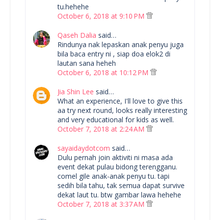
tu.hehehe
October 6, 2018 at 9:10 PM
Qaseh Dalia
said…
Rindunya nak lepaskan anak penyu juga
bila baca entry ni , siap doa elok2 di
lautan sana heheh
October 6, 2018 at 10:12 PM
Jia Shin Lee
said…
What an experience, I'll love to give this
aa try next round, looks really interesting
and very educational for kids as well.
October 7, 2018 at 2:24 AM
sayaidaydotcom
said…
Dulu pernah join aktiviti ni masa ada
event dekat pulau bidong terengganu.
comel gile anak-anak penyu tu. tapi
sedih bila tahu, tak semua dapat survive
dekat laut tu. btw gambar lawa hehehe
October 7, 2018 at 3:37 AM