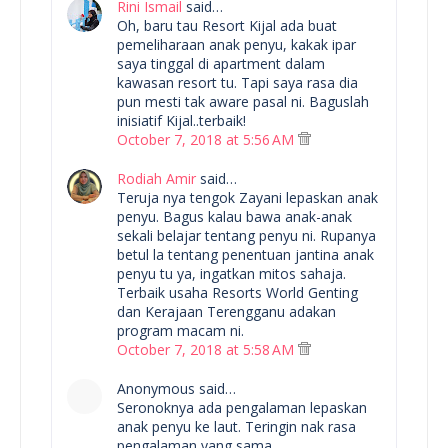
Rini Ismail
said…
Oh, baru tau Resort Kijal ada buat
pemeliharaan anak penyu, kakak ipar
saya tinggal di apartment dalam
kawasan resort tu. Tapi saya rasa dia
pun mesti tak aware pasal ni. Baguslah
inisiatif Kijal..terbaik!
October 7, 2018 at 5:56 AM
Rodiah Amir
said…
Teruja nya tengok Zayani lepaskan anak
penyu. Bagus kalau bawa anak-anak
sekali belajar tentang penyu ni. Rupanya
betul la tentang penentuan jantina anak
penyu tu ya, ingatkan mitos sahaja.
Terbaik usaha Resorts World Genting
dan Kerajaan Terengganu adakan
program macam ni.
October 7, 2018 at 5:58 AM
Anonymous said…
Seronoknya ada pengalaman lepaskan
anak penyu ke laut. Teringin nak rasa
pengalaman yang sama