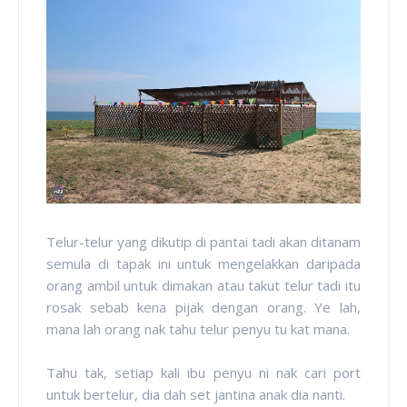
Telur-telur yang dikutip di pantai tadi akan ditanam
semula di tapak ini untuk mengelakkan daripada
orang ambil untuk dimakan atau takut telur tadi itu
rosak sebab kena pijak dengan orang. Ye lah,
mana lah orang nak tahu telur penyu tu kat mana.
Tahu tak, setiap kali ibu penyu ni nak cari port
untuk bertelur, dia dah set jantina anak dia nanti.