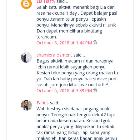
Lia Hasty
said…
Salah satu aktiviti menarik bagi Lia dan
rasa nak cuba 1 day . Dapat belajar pasl
penyu ,tanam telur penyu ,lepaskn
penyu. Menariknya sebab aktiviti ni unik
Dan dapat memelihara binatang
terancam.
October 6, 2018 at 1:44 PM
shamiera osment
said…
Bagus aktiviti macam ni dan harapnya
lebih ramai lebih sayangkan penyu.
Kesian telur penyu yang orang makan tu
ya. Dah lah baby penyu nak survive pon
susah..jom jom kita save our turtle!
October 6, 2018 at 3:39 PM
Faries
said…
Wah bestnya sis dapat pegang anak
penyu. Teringin nak tengok dekat2 tapi
belum ada kesempatan. Kesian tgok
anak2 penyu yang dilepaskan tu sebab
tak ramai yang hidup.Tapi sapa yang
makan eh. Kan keras badan anak penyu