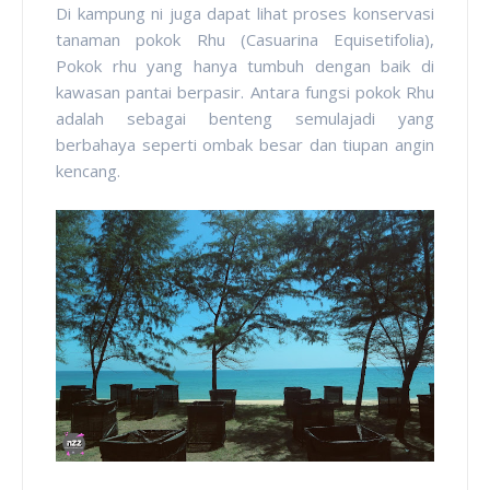
Di kampung ni juga dapat lihat proses konservasi
tanaman pokok Rhu (Casuarina Equisetifolia),
Pokok rhu yang hanya tumbuh dengan baik di
kawasan pantai berpasir. Antara fungsi pokok Rhu
adalah sebagai benteng semulajadi yang
berbahaya seperti ombak besar dan tiupan angin
kencang.