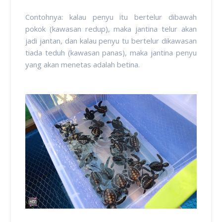
Contohnya: kalau penyu itu bertelur dibawah
pokok (kawasan redup), maka jantina telur akan
jadi jantan, dan kalau penyu tu bertelur dikawasan
tiada teduh (kawasan panas), maka jantina penyu
yang akan menetas adalah betina.