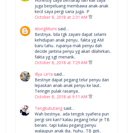
Honestly saya berharap lain kali saya
juga berpeluang membawa anak-anak
kecil saya pergi sana juga. :P
October 8, 2018 at 2:31 AM
AlongMurni
said…
Bestnya.. bila tgk zayani dapat selami
kehidupan anak penyu.. fakta yg AM
baru tahu.. rupanya mak penyu dah
decide jantina penyu yg akan dilahirkan..
fakta yg sgt menarik..
October 8, 2018 at 7:29 AM
Illya LeYa
said…
Bestnye dapat pegang telur penyu dan
lepaskan anak-anak penyu ke laut..
Teringin pulak rasanya..
October 8, 2018 at 9:11 AM
Tengkubutang
said…
Wah bestnya.. ada tengok syafiera pun
pergi sini kan? kalau pegang telur je TB
berani.. tapi kalau pegang penyu
walaupun anak dia.. huhu.. TB geli..