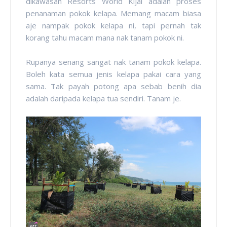
dikawasan Resorts World Kijal adalah proses
penanaman pokok kelapa. Memang macam biasa
aje nampak pokok kelapa ni, tapi pernah tak
korang tahu macam mana nak tanam pokok ni.
Rupanya senang sangat nak tanam pokok kelapa.
Boleh kata semua jenis kelapa pakai cara yang
sama. Tak payah potong apa sebab benih dia
adalah daripada kelapa tua sendiri. Tanam je.