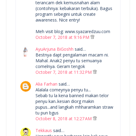
terancam dek kemusnahan alam
(contohnya: kebakaran terbuka). Bagus
program sebegini untuk create
awareness. Nice entry!
Meh visit blog: www.syazaredzuu.com
October 7, 2018 at 9:16 PM
AyuArjuna BiGoshh
said…
Bestnya dapt pengalaman macam ni.
Mahal. Anak2 penyu tu semuanya
comelnya. Geram tengok
October 7, 2018 at 11:32 PM
Alia Farhan
said…
Alalala comeynya penyu tu...
Sebab tu la kena banned makan telor
penyu kan..kesian diorg makin
pupus...and langkah mhharamkan straw
tu pun bgus
October 8, 2018 at 12:27 AM
Tekkaus
said…