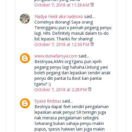
October 7, 2018 at 11:28 AM
Nadya Heidi aka nadxoxo
said…
Comelnya diorang! Saya orang
Terengganu pun x pernah pegang penyu
lagi. Hihi. Definitely masuk dalam to-do
list lepasni. Thanks for sharing!
October 7, 2018 at 12:36 PM
www.duniafarisya.com
said…
Bestnyaa,AMni org tganu pun xpnh
pegang penyu lagi hahaha.Untung yani
boleh pegang dan lepaskan sendiri anak
penyu dkt pantai tu.Best kan pantai
tganu? :)
October 7, 2018 at 2:28 PM
Syaza Redzuu
said…
Bestnya dapat feel sendiri pengalaman
lepaskan anak penyu! SR teringin juga
nak merasa pengalaman sebegini.
Sekarang bukan sahaja penyu makin
pupus, spesis haiwan lain juga makin