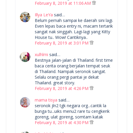
February 8, 2019 at 11:06 AM
Illya LeYa
said…
Belum pernah sampai ke daerah sini lagi.
Even lepas baca entry ni, macam tertarik
sangat nak singgah. Lagi-lagi yang Kitty
House tu.. Wow! Cantiknya..
February 8, 2019 at 3:01 PM
xulhlmi
said…
Bestnya jalan-jalan di Thailand. first time
baca cerita orang berjalan tempat seuk
di Thailand. Nampak seronok sangat.
Selalu orang pergi pantai je dekat
Thailand. great story.
February 8, 2019 at 4:26 PM
mama tisya
said…
seronok jln2 tgk negara org...cantik la
bunga tu...uiks menu2 rare tu cengkerik
goreng, ulat goreng, somtam katak
February 8, 2019 at 4:30 PM