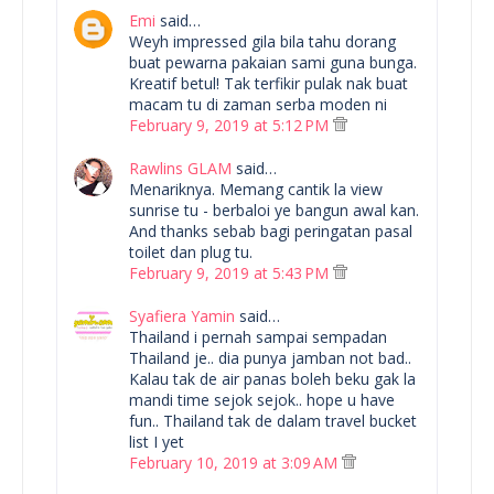
Emi
said…
Weyh impressed gila bila tahu dorang
buat pewarna pakaian sami guna bunga.
Kreatif betul! Tak terfikir pulak nak buat
macam tu di zaman serba moden ni
February 9, 2019 at 5:12 PM
Rawlins GLAM
said…
Menariknya. Memang cantik la view
sunrise tu - berbaloi ye bangun awal kan.
And thanks sebab bagi peringatan pasal
toilet dan plug tu.
February 9, 2019 at 5:43 PM
Syafiera Yamin
said…
Thailand i pernah sampai sempadan
Thailand je.. dia punya jamban not bad..
Kalau tak de air panas boleh beku gak la
mandi time sejok sejok.. hope u have
fun.. Thailand tak de dalam travel bucket
list I yet
February 10, 2019 at 3:09 AM