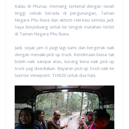
Kalau di Phurua, memang terkenal dengan tanah
tinggi sebab berada di pergunungan, Taman
Negara Phu Ruea dan aktiviti rekreasi semula jadi.
Saya berpeluang untuk ke tengok matahari terbit
di Taman Negara Phu Ruea.
Jadi, sejak jam 6 pagi lagi kami dan bergerak naik
dengan menaiki pick up truck. Kenderaan biasa tak
boleh naik sampai atas, korang kena naik pick up
truck yag disediakan. Bayaran pick up truck naik ke
Sunrise Viewpoint: THB20 untuk dua hala.