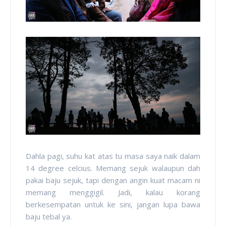
Dahla pagi, suhu kat atas tu masa saya naik dalam
14 degree celcius. Memang sejuk walaupun dah
pakai baju sejuk, tapi dengan angin kuat macam ni
memang menggigil. Jadi, kalau korang
berkesempatan untuk ke sini, jangan lupa bawa
baju tebal ya.