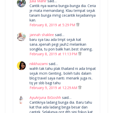
Julia Mahir
said…
Cantik nya warna bunga-bunga dia. Ceria
je mata memandang. Klau tempat sejuk
tanam bunga mmg cecantik kejadiannya
kan.
February 8, 2019 at 5:29 PM
jannah shaklee
said…
baru sya tau ada tmpt sejuk kat
sana..xpenah pegi jauh2 melainkan
songkla, tu pon balik hari..best sharing..
February 8, 2019 at 11:13 PM
nikkhazami
said…
wahh tak tahu plak thailand ni ada tmpat
sejuk mcm Genting.. boleh tulis dalam
blog travel saya nanti. menarik juga ni..
tq ye sbb bagi tahu
February 9, 2019 at 12:29 AM
AyuArjuna BiGoshh
said…
Cantiknya ladang bunga dia. Baru tahu
kat thai ada ladang binga besar dan
cantek. Selalunya org dth sini fokus kat