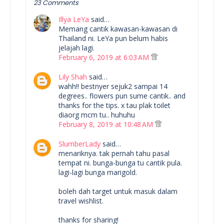
23 Comments
Illya LeYa
said…
Memang cantik kawasan-kawasan di
Thailand ni. LeYa pun belum habis
jelajah lagi.
February 6, 2019 at 6:03 AM
Lily Shah
said…
wahh!! bestnyer sejuk2 sampai 14
degrees.. flowers pun sume cantik.. and
thanks for the tips. x tau plak toilet
diaorg mcm tu.. huhuhu
February 8, 2019 at 10:48 AM
SlumberLady
said…
menariknya. tak pernah tahu pasal
tempat ni. bunga-bunga tu cantik pula.
lagi-lagi bunga marigold.
boleh dah target untuk masuk dalam
travel wishlist.
thanks for sharing!