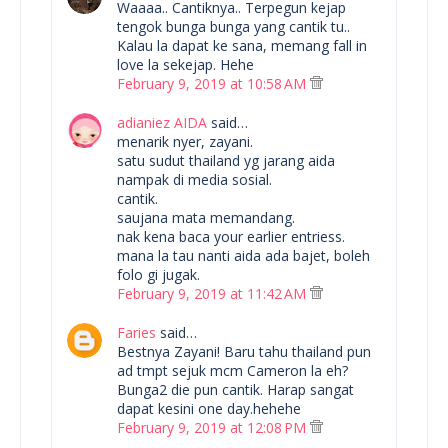
Waaaa.. Cantiknya.. Terpegun kejap
tengok bunga bunga yang cantik tu..
Kalau la dapat ke sana, memang fall in
love la sekejap. Hehe
February 9, 2019 at 10:58 AM
adianiez AIDA
said…
menarik nyer, zayani.
satu sudut thailand yg jarang aida
nampak di media sosial.
cantik.
saujana mata memandang.
nak kena baca your earlier entriess.
mana la tau nanti aida ada bajet, boleh
folo gi jugak.
February 9, 2019 at 11:42 AM
Faries
said…
Bestnya Zayani! Baru tahu thailand pun
ad tmpt sejuk mcm Cameron la eh?
Bunga2 die pun cantik. Harap sangat
dapat kesini one day.hehehe
February 9, 2019 at 12:08 PM