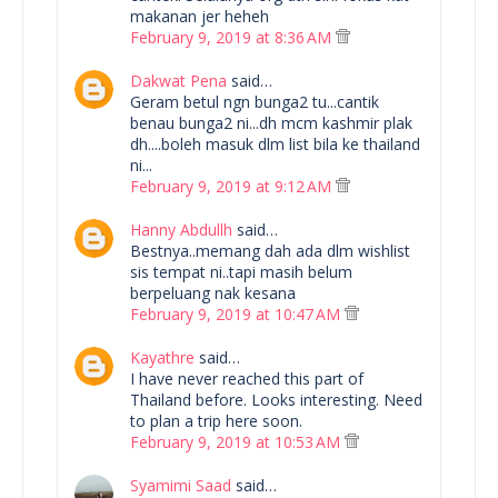
makanan jer heheh
February 9, 2019 at 8:36 AM
Dakwat Pena
said…
Geram betul ngn bunga2 tu...cantik
benau bunga2 ni...dh mcm kashmir plak
dh....boleh masuk dlm list bila ke thailand
ni...
February 9, 2019 at 9:12 AM
Hanny Abdullh
said…
Bestnya..memang dah ada dlm wishlist
sis tempat ni..tapi masih belum
berpeluang nak kesana
February 9, 2019 at 10:47 AM
Kayathre
said…
I have never reached this part of
Thailand before. Looks interesting. Need
to plan a trip here soon.
February 9, 2019 at 10:53 AM
Syamimi Saad
said…