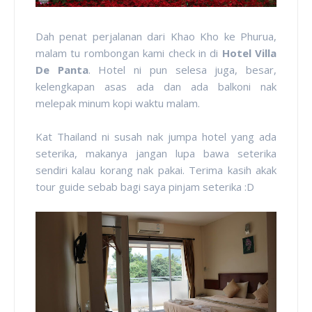
Dah penat perjalanan dari Khao Kho ke Phurua,
malam tu rombongan kami check in di
Hotel Villa
De Panta
. Hotel ni pun selesa juga, besar,
kelengkapan asas ada dan ada balkoni nak
melepak minum kopi waktu malam.
Kat Thailand ni susah nak jumpa hotel yang ada
seterika, makanya jangan lupa bawa seterika
sendiri kalau korang nak pakai. Terima kasih akak
tour guide sebab bagi saya pinjam seterika :D