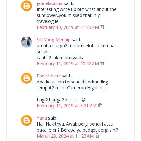
jendeladunia
said…
Interesting write up but what about the
sunflower..you missed that in yr
travelogue.
February 10, 2019 at 11:23 PM
Siti Yang Menaip
said…
patutla bunga2 tumbuh elok ja. tempat
sejuk..
cantik2 lak tu bunga dia..
February 11, 2019 at 10:42 AM
Faeez Azmi
said…
Ada keunikan tersendiri berbanding
tempat2 mcm Cameron Highland..
Lagi2 bunga2 kt situ.. 😂
February 11, 2019 at 3:21 PM
Yana
said…
Hai. Nak tnya. Awak pergi sendiri atau
pakai ejen? Berapa ya budget pergi sini?
March 28, 2024 at 11:23 AM