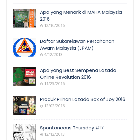
Apa yang Menarik di MAHA Malaysia
2016
12/10/2016
EVENT
COVERAGE
Daftar Sukarelawan Pertahanan
Awam Malaysia (JPAM)
4/12/2013
ORANG
AWAM
Apa yang Best Sempena Lazada
Online Revolution 2016
11/25/2016
EVENT
COVERAGE
Produk Pilihan Lazada Box of Joy 2016
12/02/2016
COOL
THINGS
Spontaneous Thursday #17
12/12/2013