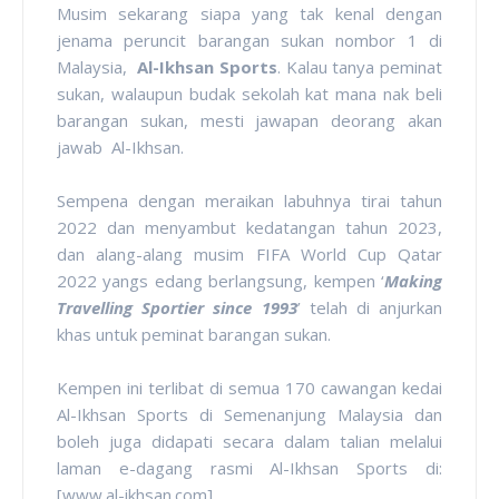
Musim sekarang siapa yang tak kenal dengan
jenama peruncit barangan sukan nombor 1 di
Malaysia,
Al-Ikhsan Sports
. Kalau tanya peminat
sukan, walaupun budak sekolah kat mana nak beli
barangan sukan, mesti jawapan deorang akan
jawab Al-Ikhsan.
Sempena dengan meraikan labuhnya tirai tahun
2022 dan menyambut kedatangan tahun 2023,
dan alang-alang musim FIFA World Cup Qatar
2022 yangs edang berlangsung, kempen ‘
Making
Travelling Sportier since 1993
’ telah di anjurkan
khas untuk peminat barangan sukan.
Kempen ini terlibat di semua 170 cawangan kedai
Al-Ikhsan Sports di Semenanjung Malaysia dan
boleh juga didapati secara dalam talian melalui
laman e-dagang rasmi Al-Ikhsan Sports di:
[www.al-ikhsan.com].