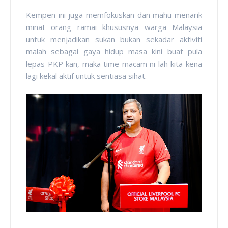
Kempen ini juga memfokuskan dan mahu menarik
minat orang ramai khususnya warga Malaysia
untuk menjadikan sukan bukan sekadar aktiviti
malah sebagai gaya hidup masa kini buat pula
lepas PKP kan, maka time macam ni lah kita kena
lagi kekal aktif untuk sentiasa sihat.