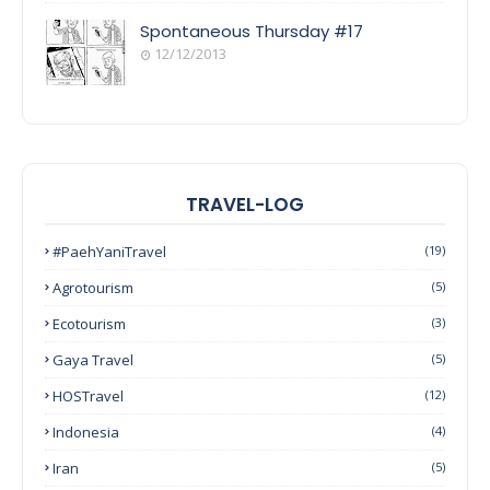
Spontaneous Thursday #17
12/12/2013
TRAVEL-LOG
#PaehYaniTravel
(19)
Agrotourism
(5)
Ecotourism
(3)
Gaya Travel
(5)
HOSTravel
(12)
Indonesia
(4)
Iran
(5)