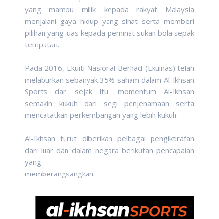
yang mampu milik kepada rakyat Malaysia
menjalani gaya hidup yang sihat serta memberi
pilihan yang luas kepada peminat sukan bola sepak
tempatan.
Pada 2016, Ekuiti Nasional Berhad (Ekuinas) telah
melaburkan sebanyak 35% saham dalam Al-Ikhsan
Sports dan sejak itu, momentum Al-Ikhsan
semakin kukuh dari segi penjenamaan serta
mencatatkan perkembangan yang lebih kukuh.
Al-Ikhsan turut diberikan pelbagai pengiktirafan
dari luar dan dalam negara berikutan pencapaian
yang
memberangsangkan.