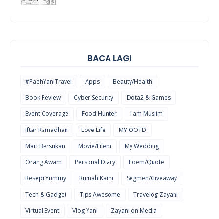
POEM/QUOT
E
BACA LAGI
#PaehYaniTravel
Apps
Beauty/Health
Book Review
Cyber Security
Dota2 & Games
Event Coverage
Food Hunter
I am Muslim
Iftar Ramadhan
Love Life
MY OOTD
Mari Bersukan
Movie/Filem
My Wedding
Orang Awam
Personal Diary
Poem/Quote
Resepi Yummy
Rumah Kami
Segmen/Giveaway
Tech & Gadget
Tips Awesome
Travelog Zayani
Virtual Event
Vlog Yani
Zayani on Media