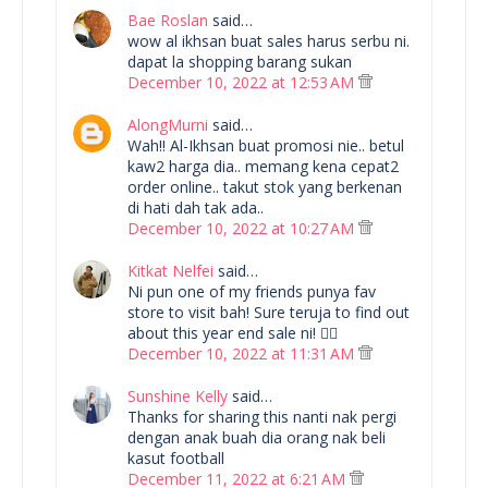
Bae Roslan
said…
wow al ikhsan buat sales harus serbu ni.
dapat la shopping barang sukan
December 10, 2022 at 12:53 AM
AlongMurni
said…
Wah!! Al-Ikhsan buat promosi nie.. betul
kaw2 harga dia.. memang kena cepat2
order online.. takut stok yang berkenan
di hati dah tak ada..
December 10, 2022 at 10:27 AM
Kitkat Nelfei
said…
Ni pun one of my friends punya fav
store to visit bah! Sure teruja to find out
about this year end sale ni! 👍🏻
December 10, 2022 at 11:31 AM
Sunshine Kelly
said…
Thanks for sharing this nanti nak pergi
dengan anak buah dia orang nak beli
kasut football
December 11, 2022 at 6:21 AM