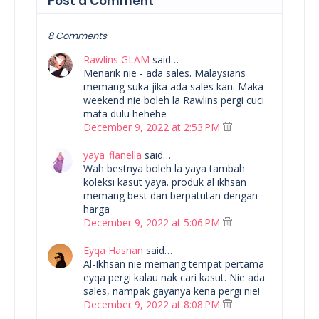
Post a Comment
8 Comments
Rawlins GLAM
said…
Menarik nie - ada sales. Malaysians
memang suka jika ada sales kan. Maka
weekend nie boleh la Rawlins pergi cuci
mata dulu hehehe
December 9, 2022 at 2:53 PM
yaya_flanella
said…
Wah bestnya boleh la yaya tambah
koleksi kasut yaya. produk al ikhsan
memang best dan berpatutan dengan
harga
December 9, 2022 at 5:06 PM
Eyqa Hasnan
said…
Al-Ikhsan nie memang tempat pertama
eyqa pergi kalau nak cari kasut. Nie ada
sales, nampak gayanya kena pergi nie!
December 9, 2022 at 8:08 PM