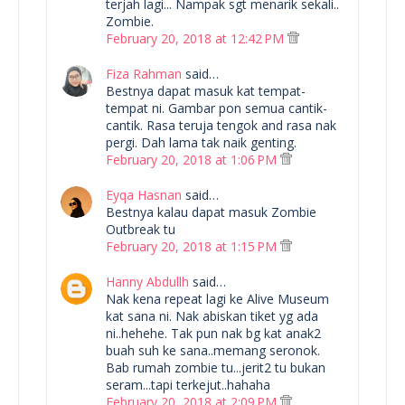
terjah lagi... Nampak sgt menarik sekali..
Zombie.
February 20, 2018 at 12:42 PM
Fiza Rahman
said…
Bestnya dapat masuk kat tempat-
tempat ni. Gambar pon semua cantik-
cantik. Rasa teruja tengok and rasa nak
pergi. Dah lama tak naik genting.
February 20, 2018 at 1:06 PM
Eyqa Hasnan
said…
Bestnya kalau dapat masuk Zombie
Outbreak tu
February 20, 2018 at 1:15 PM
Hanny Abdullh
said…
Nak kena repeat lagi ke Alive Museum
kat sana ni. Nak abiskan tiket yg ada
ni..hehehe. Tak pun nak bg kat anak2
buah suh ke sana..memang seronok.
Bab rumah zombie tu...jerit2 tu bukan
seram...tapi terkejut..hahaha
February 20, 2018 at 2:09 PM