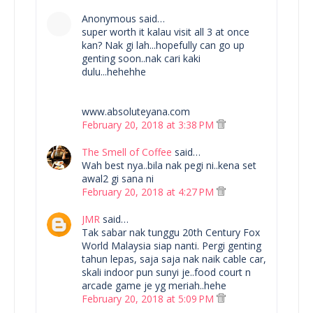
Anonymous said…
super worth it kalau visit all 3 at once
kan? Nak gi lah...hopefully can go up
genting soon..nak cari kaki
dulu...hehehhe
www.absoluteyana.com
February 20, 2018 at 3:38 PM
The Smell of Coffee
said…
Wah best nya..bila nak pegi ni..kena set
awal2 gi sana ni
February 20, 2018 at 4:27 PM
JMR
said…
Tak sabar nak tunggu 20th Century Fox
World Malaysia siap nanti. Pergi genting
tahun lepas, saja saja nak naik cable car,
skali indoor pun sunyi je..food court n
arcade game je yg meriah..hehe
February 20, 2018 at 5:09 PM