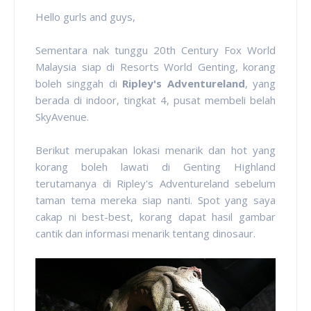
Hello gurls and guys,
Sementara nak tunggu 20th Century Fox World
Malaysia siap di Resorts World Genting, korang
boleh singgah di
Ripley's Adventureland
, yang
berada di indoor, tingkat 4, pusat membeli belah
SkyAvenue.
Berikut merupakan lokasi menarik dan hot yang
korang boleh lawati di Genting Highland
terutamanya di Ripley's Adventureland sebelum
taman tema mereka siap nanti. Spot yang saya
cakap ni best-best, korang dapat hasil gambar
cantik dan informasi menarik tentang dinosaur.