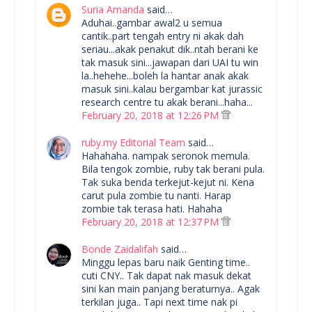
Suria Amanda
said…
Aduhai..gambar awal2 u semua
cantik..part tengah entry ni akak dah
seriau...akak penakut dik..ntah berani ke
tak masuk sini...jawapan dari UAI tu win
la..hehehe...boleh la hantar anak akak
masuk sini..kalau bergambar kat jurassic
research centre tu akak berani...haha...
February 20, 2018 at 12:26 PM
ruby.my Editorial Team
said…
Hahahaha. nampak seronok memula.
Bila tengok zombie, ruby tak berani pula.
Tak suka benda terkejut-kejut ni. Kena
carut pula zombie tu nanti. Harap
zombie tak terasa hati. Hahaha
February 20, 2018 at 12:37 PM
Bonde Zaidalifah
said…
Minggu lepas baru naik Genting time..
cuti CNY.. Tak dapat nak masuk dekat
sini kan main panjang beraturnya.. Agak
terkilan juga.. Tapi next time nak pi