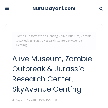
NurulZayani.com
Home
Resorts World Genting
Alive Museum, Zombie
Outbreak & Jurassic Research Center, SkyAvenue
Genting
Alive Museum, Zombie
Outbreak & Jurassic
Research Center,
SkyAvenue Genting
Zayani Zulkiffli
2/16/2018