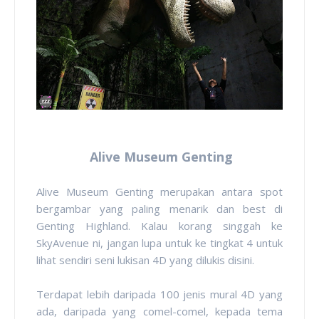
Alive Museum Genting
Alive Museum Genting merupakan antara spot
bergambar yang paling menarik dan best di
Genting Highland. Kalau korang singgah ke
SkyAvenue ni, jangan lupa untuk ke tingkat 4 untuk
lihat sendiri seni lukisan 4D yang dilukis disini.
Terdapat lebih daripada 100 jenis mural 4D yang
ada, daripada yang comel-comel, kepada tema