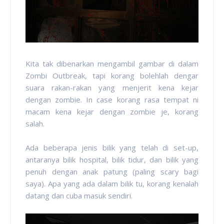
Kita tak dibenarkan mengambil gambar di dalam
Zombi Outbreak, tapi korang bolehlah dengar
suara rakan-rakan yang menjerit kena kejar
dengan zombie. In case korang rasa tempat ni
macam kena kejar dengan zombie je, korang
salah.
Ada beberapa jenis bilik yang telah di set-up,
antaranya bilik hospital, bilik tidur, dan bilik yang
penuh dengan anak patung (paling scary bagi
saya). Apa yang ada dalam bilik tu, korang kenalah
datang dan cuba masuk sendiri.