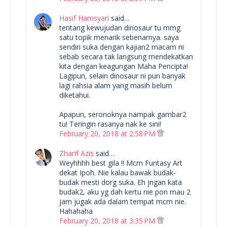
Hasif Hamsyari
said…
tentang kewujudan dinosaur tu mmg
satu topik menarik sebenarnya. saya
sendiri suka dengan kajian2 macam ni
sebab secara tak langsung mendekatkan
kita dengan keagungan Maha Pencipta!
Lagipun, selain dinosaur ni pun banyak
lagi rahsia alam yang masih belum
diketahui.
Apapun, seronoknya nampak gambar2
tu! Teringin rasanya nak ke sini!
February 20, 2018 at 2:58 PM
Zharif Azis
said…
Weyhhhh best gila !! Mcm Funtasy Art
dekat Ipoh. Nie kalau bawak budak-
budak mesti dorg suka. Eh jngan kata
budak2, aku yg dah kertu nie pon mau 2
jam jugak ada dalam tempat mcm nie.
Hahahaha
February 20, 2018 at 3:35 PM