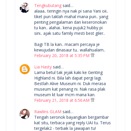
Tengkubutang
said…
alaaa.. teringin nya nak pi sana Yani oii..
tiket pun taklah mahal mana pun.. yang
penting pengalaman dan keseronokan
tu kan.. alahai.. kena pujuk2 hubby pi
sini.. ajak satu family mesti best giler..
Bagi TB la kan.. macam percaya je
kewujudan dinasaur tu.. wallahualam..
February 20, 2018 at 5:35 PM
Lia Hasty
said…
Lama betul tak jejak kaki ke Genting
Highland ni. Bila lah dapat pergi lagi.
Bestlah Alive Museum ni. Duk merasa
museum kat penang ni. Nak rasa plak
museum kt luar mcm mana kan.
February 21, 2018 at 6:56 AM
Rawlins GLAM
said…
Tengah seronok bayangkan bergambar
kat situ, terbaca yang reply UAI tu. Terus
tergelak2 - terbaik la jawapan tu!