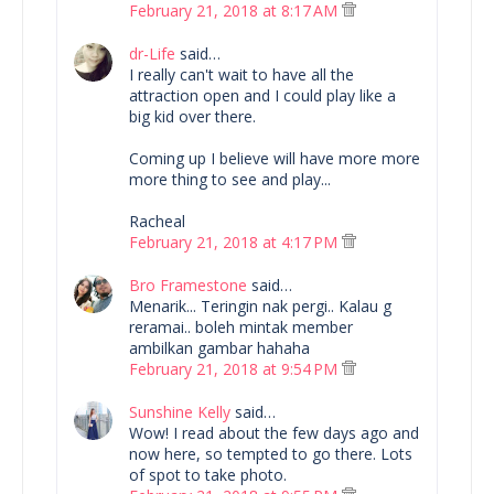
February 21, 2018 at 8:17 AM
dr-Life
said…
I really can't wait to have all the
attraction open and I could play like a
big kid over there.
Coming up I believe will have more more
more thing to see and play...
Racheal
February 21, 2018 at 4:17 PM
Bro Framestone
said…
Menarik... Teringin nak pergi.. Kalau g
reramai.. boleh mintak member
ambilkan gambar hahaha
February 21, 2018 at 9:54 PM
Sunshine Kelly
said…
Wow! I read about the few days ago and
now here, so tempted to go there. Lots
of spot to take photo.