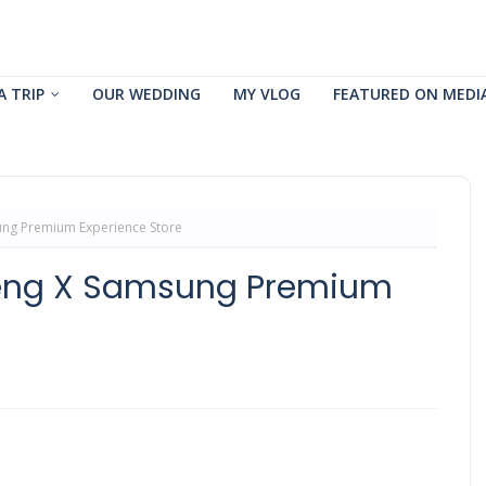
A TRIP
OUR WEDDING
MY VLOG
FEATURED ON MEDI
ng Premium Experience Store
eng X Samsung Premium