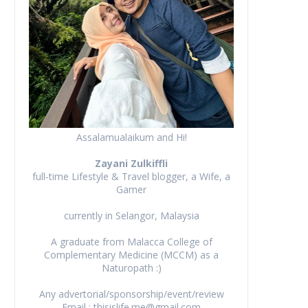
Assalamualaikum and Hi!
Zayani Zulkiffli
full-time Lifestyle & Travel blogger, a Wife, a
Gamer
currently in Selangor, Malaysia
A graduate from Malacca College of
Complementary Medicine (MCCM) as a
Naturopath :)
Any advertorial/sponsorship/event/review
Email : thisislife.me@gmail.com