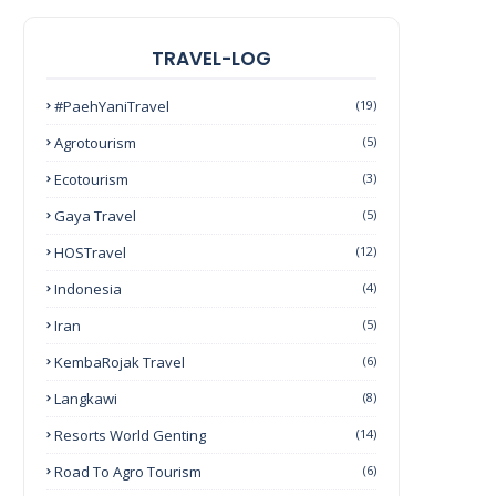
TRAVEL-LOG
#PaehYaniTravel
(19)
Agrotourism
(5)
Ecotourism
(3)
Gaya Travel
(5)
HOSTravel
(12)
Indonesia
(4)
Iran
(5)
KembaRojak Travel
(6)
Langkawi
(8)
Resorts World Genting
(14)
Road To Agro Tourism
(6)