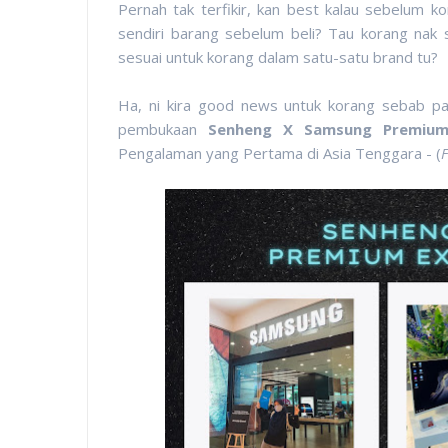
Pernah tak terfikir, kan best kalau sebelum k
sendiri barang sebelum beli? Tau korang na
sesuai untuk korang dalam satu-satu brand tu?
Ha, ni kira good news untuk korang sebab pa
pembukaan
Senheng X Samsung Premium
Pengalaman yang Pertama di Asia Tenggara - (
F