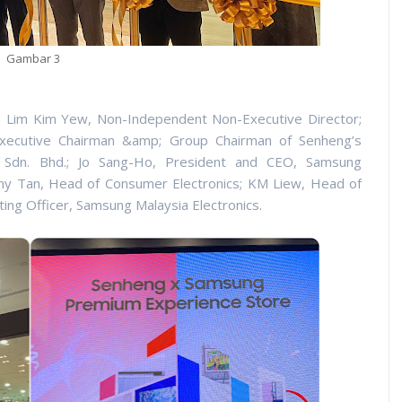
Gambar 3
t; Lim Kim Yew, Non-Independent Non-Executive Director;
Executive Chairman &amp; Group Chairman of Senheng’s
L) Sdn. Bhd.; Jo Sang-Ho, President and CEO, Samsung
mmy Tan, Head of Consumer Electronics; KM Liew, Head of
ting Officer, Samsung Malaysia Electronics.