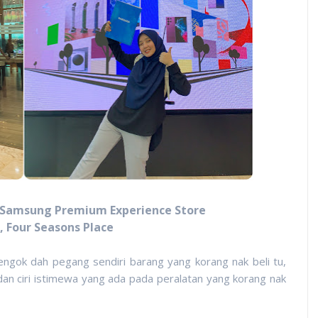
Samsung Premium Experience Store
, Four Seasons Place
tengok dah pegang sendiri barang yang korang nak beli tu,
 dan ciri istimewa yang ada pada peralatan yang korang nak