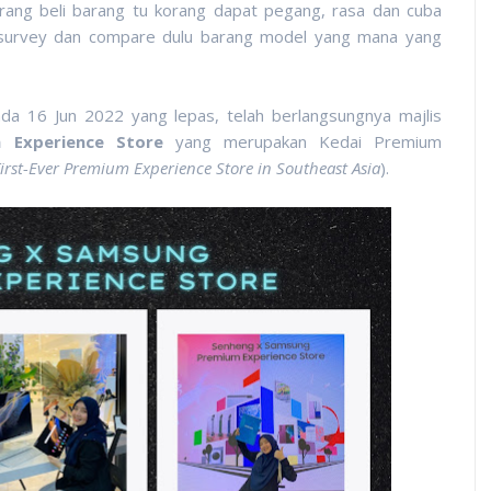
orang beli barang tu korang dapat pegang, rasa dan cuba
k survey dan compare dulu barang model yang mana yang
da 16 Jun 2022 yang lepas, telah berlangsungnya majlis
 Experience Store
yang merupakan Kedai Premium
irst-Ever Premium Experience Store in Southeast Asia
).