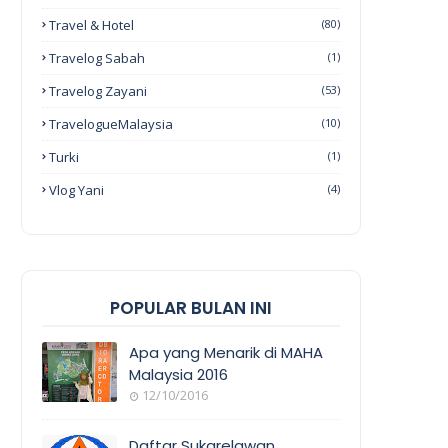
Travel & Hotel
(80)
Travelog Sabah
(1)
Travelog Zayani
(53)
TravelogueMalaysia
(10)
Turki
(1)
Vlog Yani
(4)
POPULAR BULAN INI
Apa yang Menarik di MAHA
Malaysia 2016
12/10/2016
EVENT
COVERAGE
Daftar Sukarelawan