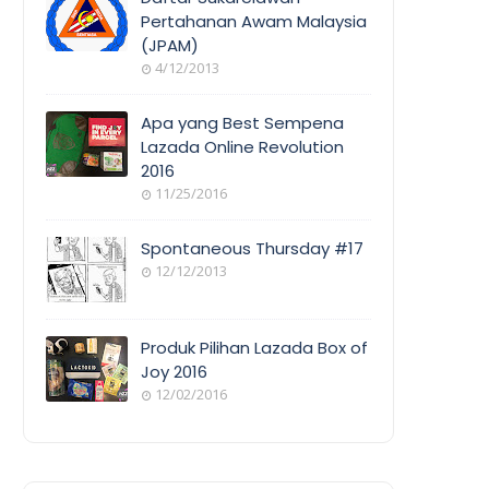
Pertahanan Awam Malaysia
(JPAM)
ORANG
4/12/2013
AWAM
Apa yang Best Sempena
Lazada Online Revolution
2016
EVENT
11/25/2016
COVERAGE
Spontaneous Thursday #17
12/12/2013
POEM/QUOT
E
Produk Pilihan Lazada Box of
Joy 2016
12/02/2016
COOL
THINGS