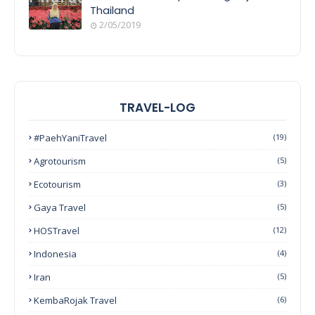
Thailand
2/05/2019
TRAVEL-LOG
#PaehYaniTravel
(19)
Agrotourism
(5)
Ecotourism
(3)
Gaya Travel
(5)
HOSTravel
(12)
Indonesia
(4)
Iran
(5)
KembaRojak Travel
(6)