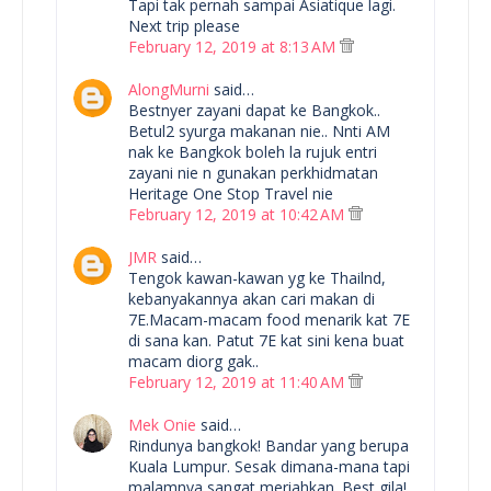
Tapi tak pernah sampai Asiatique lagi.
Next trip please
February 12, 2019 at 8:13 AM
AlongMurni
said…
Bestnyer zayani dapat ke Bangkok..
Betul2 syurga makanan nie.. Nnti AM
nak ke Bangkok boleh la rujuk entri
zayani nie n gunakan perkhidmatan
Heritage One Stop Travel nie
February 12, 2019 at 10:42 AM
JMR
said…
Tengok kawan-kawan yg ke Thailnd,
kebanyakannya akan cari makan di
7E.Macam-macam food menarik kat 7E
di sana kan. Patut 7E kat sini kena buat
macam diorg gak..
February 12, 2019 at 11:40 AM
Mek Onie
said…
Rindunya bangkok! Bandar yang berupa
Kuala Lumpur. Sesak dimana-mana tapi
malamnya sangat meriahkan. Best gila!