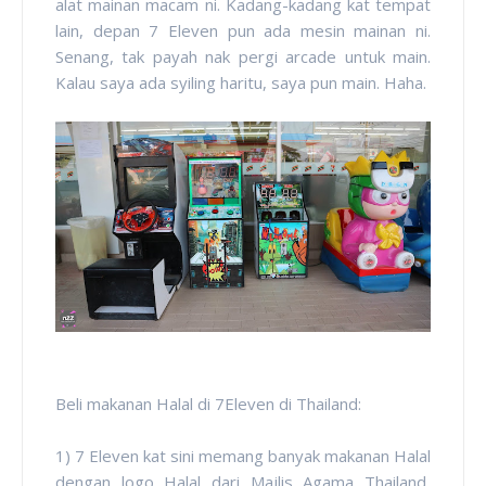
alat mainan macam ni. Kadang-kadang kat tempat
lain, depan 7 Eleven pun ada mesin mainan ni.
Senang, tak payah nak pergi arcade untuk main.
Kalau saya ada syiling haritu, saya pun main. Haha.
Beli makanan Halal di 7Eleven di Thailand:
1) 7 Eleven kat sini memang banyak makanan Halal
dengan logo Halal dari Majlis Agama Thailand,