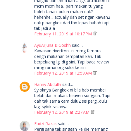
maigad dah lama kan ... tgk attraction ni
mcm mcm haa.. part makan tu yang
boleh tahan. pulun makan dak?
hehehhe... actually dah set ngan kawan2
nak p bangkok dari thn lepas hahah tapi
tak jadi aja
February 11, 2019 at 10:17 PM
AyuArjuna BiGoshh
said…
Kawasan riverfront ni mmg famous
dengn makanan tempatan kan. Tak
berpeluang lgi dtg sini. Tapi baca review
mmg ramai org suka ke sini
February 12, 2019 at 12:59 AM
Hanny Abdullh
said…
Syioknya Bangkok ni bila bab membeli
belah dan makan, heaven sungguh. Tapi
dah tak sama cam dulu2 sis pergi..dulu
lagi syiok rasanya
February 12, 2019 at 2:27 AM
Fadzi Razak
said…
Pergi sana tak singgah 7e die memang