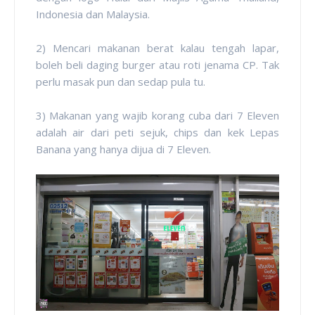
Indonesia dan Malaysia.
2) Mencari makanan berat kalau tengah lapar,
boleh beli daging burger atau roti jenama CP. Tak
perlu masak pun dan sedap pula tu.
3) Makanan yang wajib korang cuba dari 7 Eleven
adalah air dari peti sejuk, chips dan kek Lepas
Banana yang hanya dijua di 7 Eleven.