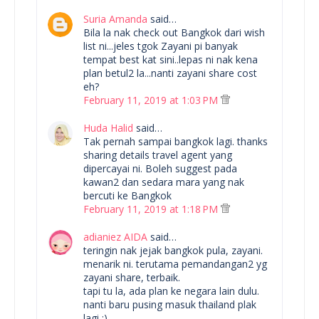
Suria Amanda
said…
Bila la nak check out Bangkok dari wish
list ni...jeles tgok Zayani pi banyak
tempat best kat sini..lepas ni nak kena
plan betul2 la...nanti zayani share cost
eh?
February 11, 2019 at 1:03 PM
Huda Halid
said…
Tak pernah sampai bangkok lagi. thanks
sharing details travel agent yang
dipercayai ni. Boleh suggest pada
kawan2 dan sedara mara yang nak
bercuti ke Bangkok
February 11, 2019 at 1:18 PM
adianiez AIDA
said…
teringin nak jejak bangkok pula, zayani.
menarik ni. terutama pemandangan2 yg
zayani share, terbaik.
tapi tu la, ada plan ke negara lain dulu.
nanti baru pusing masuk thailand plak
lagi :)