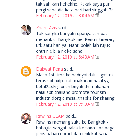
tak sah kan hehehhe. Kakak saya pun
pergi sana dia kata hari hari singgah 7e
February 12, 2019 at 3:04 AM
Zharif Azis
said…
Tak sangka banyak rupanya tempat
menarik di Bangkok nie. Penuh itinerary
utk satu hari ya. Nanti boleh lah rujuk
entri nie bila nk ke sana
February 12, 2019 at 6:48 AM
Dakwat Pena
said…
Masa 1st time ke hadnyai dulu....gastrik
terus sbb xdpt cati makanan halal yg
betul2...skrg bi dh bnyak dh makanan
halal sbb thailand promote tourism
industri dorg d msia...thabks for sharing
February 12, 2019 at 7:13 AM
Rawlins GLAM
said…
Rawlins memang suka ke Bangkok -
bahagia sangat kalau ke sana - pelbagai
jenis bahan comel dan unik kat sana.