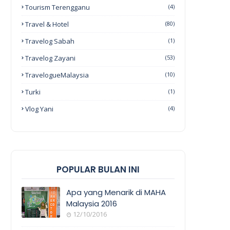
Tourism Terengganu
(4)
Travel & Hotel
(80)
Travelog Sabah
(1)
Travelog Zayani
(53)
TravelogueMalaysia
(10)
Turki
(1)
Vlog Yani
(4)
POPULAR BULAN INI
Apa yang Menarik di MAHA
Malaysia 2016
12/10/2016
EVENT