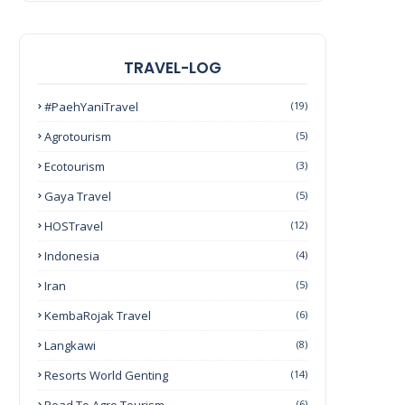
TRAVEL-LOG
#PaehYaniTravel
(19)
Agrotourism
(5)
Ecotourism
(3)
Gaya Travel
(5)
HOSTravel
(12)
Indonesia
(4)
Iran
(5)
KembaRojak Travel
(6)
Langkawi
(8)
Resorts World Genting
(14)
(6)