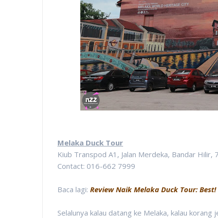
Melaka Duck Tour
Kiub Transpod A1, Jalan Merdeka, Bandar Hilir,
Contact: 016-662 7999
Baca lagi:
Review Naik Melaka Duck Tour: Best!
Selalunya kalau datang ke Melaka, kalau korang j