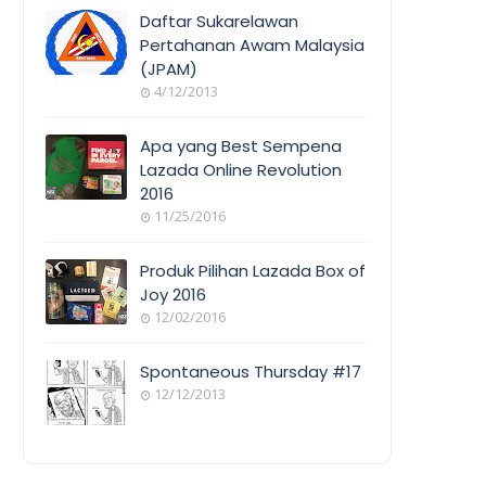
COVERAGE
Daftar Sukarelawan
Pertahanan Awam Malaysia
(JPAM)
ORANG
4/12/2013
AWAM
Apa yang Best Sempena
Lazada Online Revolution
2016
EVENT
11/25/2016
COVERAGE
Produk Pilihan Lazada Box of
Joy 2016
12/02/2016
COOL
THINGS
Spontaneous Thursday #17
12/12/2013
POEM/QUOT
E