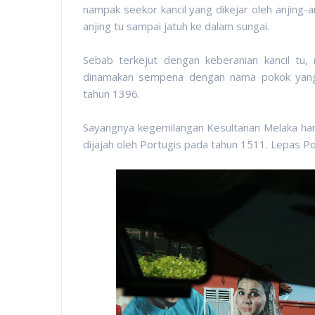
nampak seekor kancil yang dikejar oleh anjing-
anjing tu sampai jatuh ke dalam sungai.
Sebab terkejut dengan keberanian kancil tu,
dinamakan sempena dengan nama pokok yang
tahun 1396.
Sayangnya kegemilangan Kesultanan Melaka ha
dijajah oleh Portugis pada tahun 1511. Lepas Po